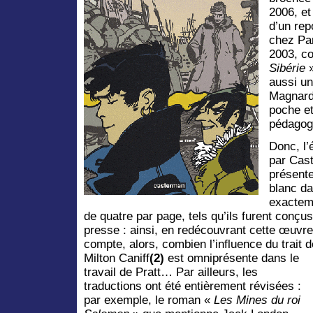
2006, et
d’un rep
chez Pan
2003, c
Sibérie
aussi un
Magnard
poche et
pédagogi
Donc, l’
par Cast
présente
blanc da
exacteme
de quatre par page, tels qu’ils furent conçus
presse : ainsi, en redécouvrant cette œuvre
compte, alors,
combien l’influence du trait d
Milton Caniff
(2)
est omniprésente dans le
travail de Pratt… Par ailleurs, les
traductions ont été entièrement révisées :
par exemple, le roman «
Les Mines du roi