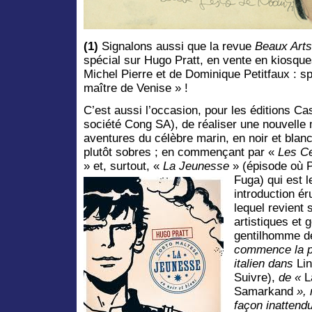
(1)
Signalons aussi que la revue
Beaux Art
spécial sur Hugo Pratt, en vente en kiosque
Michel Pierre et de Dominique Petitfaux : s
maître de Venise » !
C’est aussi l’occasion, pour les éditions C
société Cong SA), de réaliser une nouvelle
aventures du célèbre marin, en noir et blan
plutôt sobres ; en commençant par «
Les C
» et, surtout, «
La Jeunesse
» (épisode où P
Fuga)
qui est l
introduction ér
lequel revient 
artistiques et
gentilhomme de
commence la pu
italien dans
Li
Suivre),
de «
L
Samarkand
»,
façon inattendu