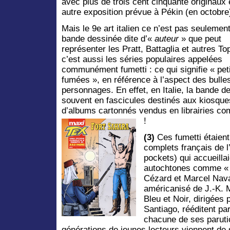
avec plus de trois cent cinquante originaux 
autre exposition prévue à Pékin (en octobre
Mais le 9e art italien ce n’est pas seulement
bande dessinée dite d’«
auteur
» que peut
représenter les Pratt, Battaglia et autres Top
c’est aussi les séries populaires appelées
communément fumetti : ce qui signifie « pet
fumées », en référence à l’aspect des bulles
personnages. En effet, en Italie, la bande d
souvent en fascicules destinés aux kiosque
d’albums cartonnés vendus en librairies co
!
(3)
Ces fumetti étaient 
complets français de l
pockets) qui accueilla
autochtones comme 
Cézard et Marcel Nav
américanisé de J.-K. 
Bleu et Noir, dirigées
Santiago, rééditent p
chacune de ses paruti
générations de jeunes lecteurs viennent de s