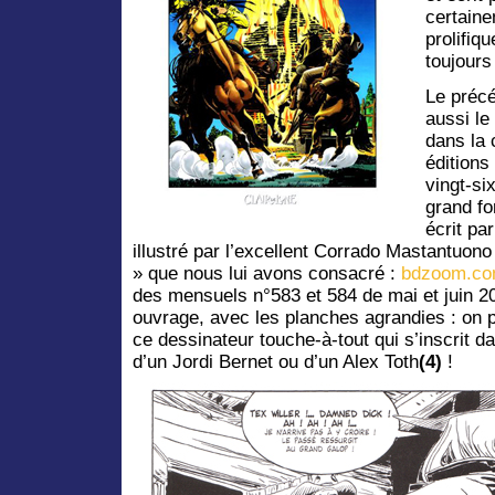
certaine
prolifiq
toujours 
Le préc
aussi le
dans la 
éditions
vingt-si
grand fo
écrit par
illustré par l’excellent Corrado Mastantuono 
» que nous lui avons consacré :
bdzoom.com
des mensuels n°583 et 584 de mai et juin 2
ouvrage, avec les planches agrandies : on pe
ce dessinateur touche-à-tout qui s’inscrit da
d’un Jordi Bernet ou d’un Alex Toth
(4)
!