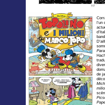
Corr
l’un
actu
d’Ita
band
D’ail
somm
Para
Hach
trad
dive
doma
de j
déco
Mich
mili
scén
Pics
Pape