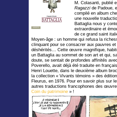
M. Colasanti, publié e
Ragazzi
de Padoue, en
compilé en album che
une nouvelle traducti
Battaglia nous y conte
extraordinaire et émo
de ce grand saint ital
Moyen-âge : un homme qui refusa la richess
clinquant pour se consacrer aux pauvres et
déshérités… Cette œuvre magnifique, habit
un Battaglia au sommet de son art et qui, s
doute, se sentait de profondes affinités avec
Poverello, avait déjà été traduite en français
Henri Louette, dans le deuxième album bro
la collection « Vivants témoins » des éditio
Fleurus, en 1976. Pour en savoir plus sur l
autres traductions francophones des œuvres
Coin du patrimoine
» !