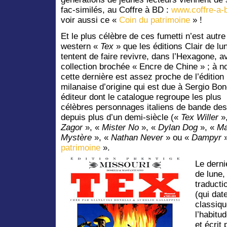
fac-similés, au Coffre à BD :
www.coffre-a-
voir aussi ce «
Coin du patrimoine
» !
Et le plus célèbre de ces fumetti n’est autre
western «
Tex
» que les éditions Clair de lu
tentent de faire revivre, dans l’Hexagone, a
collection brochée « Encre de Chine » ; à n
cette dernière est assez proche de l’édition
milanaise d’origine qui est due à Sergio Bone
éditeur dont le catalogue regroupe les plus
célèbres personnages italiens de bande de
depuis plus d’un demi-siècle («
Tex Willer
»
Zagor
», «
Mister No
», «
Dylan Dog
», «
Ma
Mystère
», «
Nathan Never
» ou «
Dampyr
patrimoine
».
Le derni
de lune,
traducti
(qui dat
classiqu
l’habitu
et écrit 