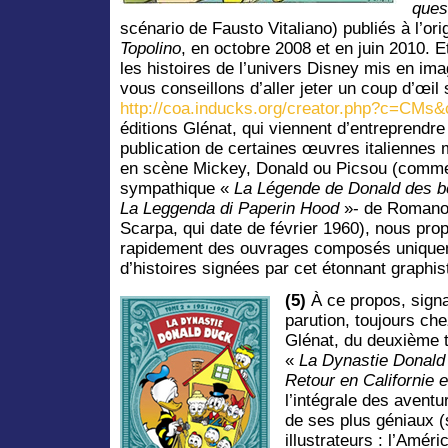
ques
scénario de Fausto Vitaliano) publiés à l’or
Topolino
, en octobre 2008 et en juin 2010. E
les histoires de l’univers Disney mis en i
vous conseillons d’aller jeter un coup d’œil s
http://coa.inducks.org/creator.php?c=CMs
éditions Glénat, qui viennent d’entreprendre
publication de certaines œuvres italiennes 
en scène Mickey, Donald ou Picsou (comme
sympathique «
La Légende de Donald des 
La Leggenda di Paperin Hood
»- de Roman
Scarpa, qui date de février 1960), nous pro
rapidement des ouvrages composés uniqu
d’histoires signées par cet étonnant graphis
(5)
À ce propos, signa
parution, toujours ch
Glénat, du deuxième 
«
La Dynastie Donal
Retour en Californie e
l’intégrale des aventu
de ses plus géniaux (
illustrateurs : l’Amér