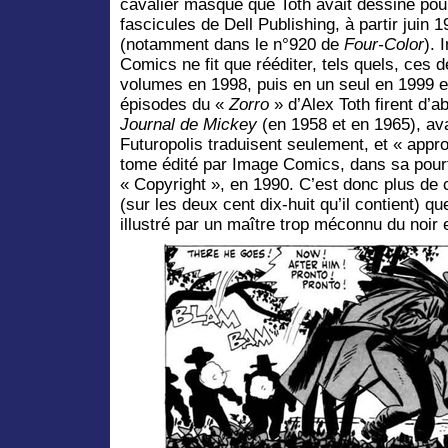
cavalier masqué que Toth avait dessiné pou
fascicules de Dell Publishing, à partir juin 
(notamment dans le n°920 de
Four-Color
). 
Comics ne fit que rééditer, tels quels, ces 
volumes en 1998, puis en un seul en 1999 e
épisodes du «
Zorro
» d’Alex Toth firent d’
Journal de Mickey
(en 1958 et en 1965), ava
Futuropolis traduisent seulement, et « appr
tome édité par Image Comics, dans sa pourt
« Copyright », en 1990. C’est donc plus de 
(sur les deux cent dix-huit qu’il contient) q
illustré par un maître trop méconnu du noir e