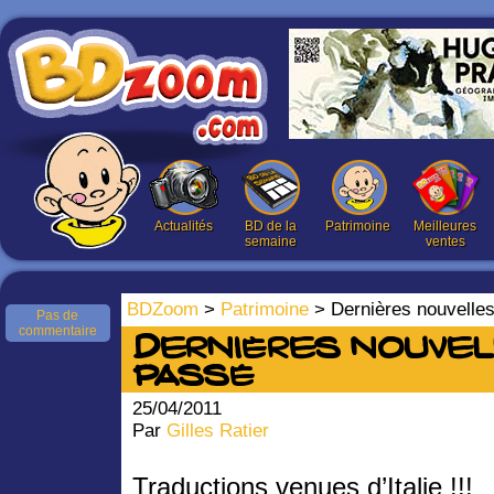
Actualités
BD de la
Patrimoine
Meilleures
semaine
ventes
BDZoom
>
Patrimoine
> Dernières nouvelle
Pas de
commentaire
Dernières nouvel
passé
25/04/2011
Par
Gilles Ratier
Traductions venues d’Italie !!!