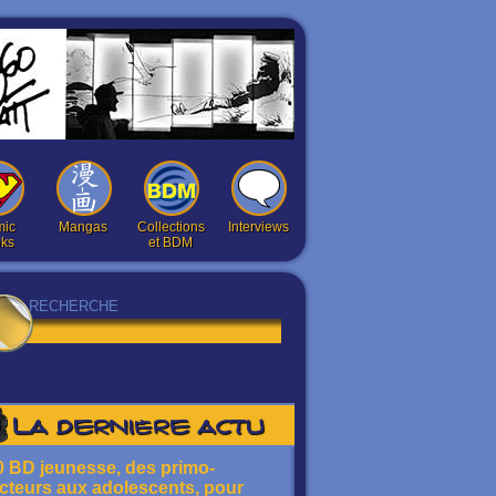
ic
Mangas
Collections
Interviews
ks
et BDM
La dernière actu
0 BD jeunesse, des primo-
ecteurs aux adolescents, pour