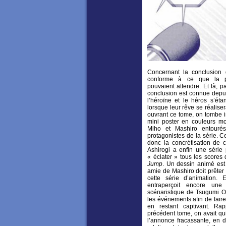
Concernant la conclusion de
conforme à ce que la pl
pouvaient attendre. Et là, p
conclusion est connue depui
l’héroïne et le héros s’éta
lorsque leur rêve se réaliser
ouvrant ce tome, on tombe 
mini poster en couleurs mo
Miho et Mashiro entouré
protagonistes de la série. 
donc la concrétisation de 
Ashirogi a enfin une série
« éclater » tous les scores
Jump
. Un dessin animé est
amie de Mashiro doit prêter 
cette série d’animation. 
entraperçoit encore une 
scénaristique de Tsugumi Oh
les événements afin de faire
en restant captivant. Ra
précédent tome, on avait qui
l’annonce fracassante, en di