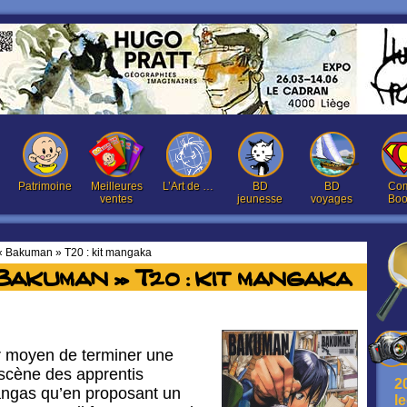
Patrimoine
Meilleures
L’Art de …
BD
BD
Com
ventes
jeunesse
voyages
Boo
 « Bakuman » T20 : kit mangaka
Bakuman » T20 : kit mangaka
ur moyen de terminer une
 scène des apprentis
2
ngas qu’en proposant un
l