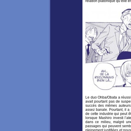
relation platonique qu’elle en
Le duo Ohba/Obata a réussi à
avait pourtant pas de susp
succès des mêmes auteurs.
assez banale. Pourtant, il 
de cette industrie qui peut ê
lorsque Mashiro investi l’a
dans ce milieu, malgré un
passages qui peuvent sembler
pleinement justifiées et nou