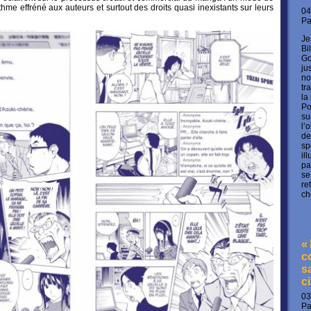
hme effréné aux auteurs et surtout des droits quasi inexistants sur leurs
04
P
Je
Bi
Go
ju
no
tr
la
Po
su
l’
de
sp
il
pa
se
re
ch
«
c
s
c
03
P