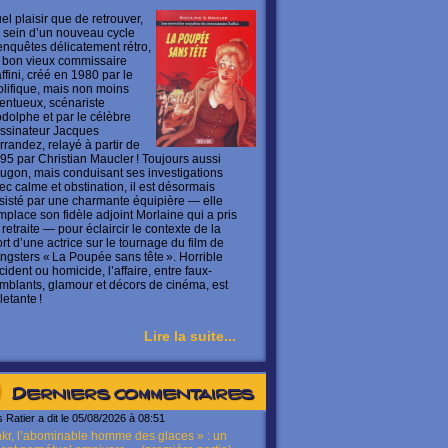
el plaisir que de retrouver,
 sein d’un nouveau cycle
enquêtes délicatement rétro,
 bon vieux commissaire
ffini, créé en 1980 par le
olifique, mais non moins
lentueux, scénariste
dolphe et par le célèbre
ssinateur Jacques
rrandez, relayé à partir de
95 par Christian Maucler ! Toujours aussi
ugon, mais conduisant ses investigations
ec calme et obstination, il est désormais
sisté par une charmante équipière — elle
mplace son fidèle adjoint Morlaine qui a pris
 retraite — pour éclaircir le contexte de la
rt d’une actrice sur le tournage du film de
ngsters « La Poupée sans tête ». Horrible
cident ou homicide, l’affaire, entre faux-
mblants, glamour et décors de cinéma, est
letante !
Lire la suite...
Derniers commentaires
s Ratier a dit le 05/08/2026 à 08:51
kr, l’abominable homme des glaces » : un