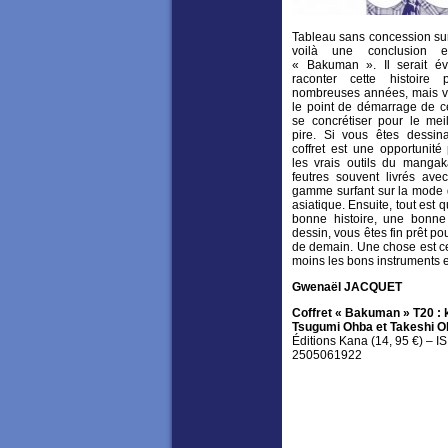
Tableau sans concession su
voilà une conclusion 
« Bakuman ». Il serait é
raconter cette histoire
nombreuses années, mais voi
le point de démarrage de ce
se concrétiser pour le mei
pire. Si vous êtes dessin
coffret est une opportunité
les vrais outils du manga
feutres souvent livrés av
gamme surfant sur la mode 
asiatique. Ensuite, tout est q
bonne histoire, une bonne
dessin, vous êtes fin prêt p
de demain. Une chose est ce
moins les bons instruments 
Gwenaël JACQUET
Coffret « Bakuman » T20 : 
Tsugumi Ohba et Takeshi O
Éditions Kana (14, 95 €) – I
2505061922