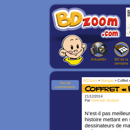
Actualités
BD de la
semaine
BDZoom
>
Mangas
> Coffret
Pas de
commentaire
Coffret « 
21/12/2014
Par
Gwenaël Jacquet
N’est-il pas meille
histoire mettant en
dessinateurs de ma