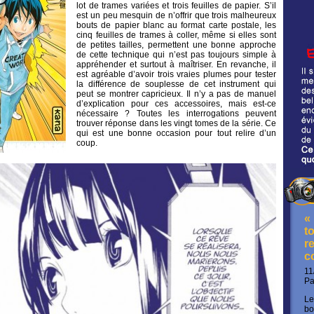
lot de trames variées et trois feuilles de papier. S’il
est un peu mesquin de n’offrir que trois malheureux
bouts de papier blanc au format carte postale, les
cinq feuilles de trames à coller, même si elles sont
de petites tailles, permettent une bonne approche
de cette technique qui n’est pas toujours simple à
appréhender et surtout à maîtriser. En revanche, il
est agréable d’avoir trois vraies plumes pour tester
la différence de souplesse de cet instrument qui
peut se montrer capricieux. Il n’y a pas de manuel
d’explication pour ces accessoires, mais est-ce
nécessaire ? Toutes les interrogations peuvent
trouver réponse dans les vingt tomes de la série. Ce
qui est une bonne occasion pour tout relire d’un
coup.
«
t
re
c
11
P
Le
bo