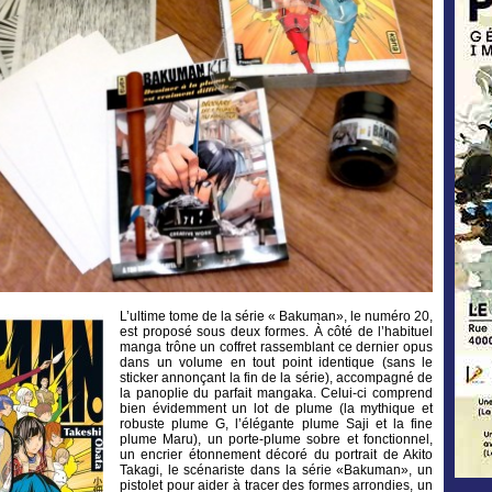
L’ultime tome de la série « Bakuman», le numéro 20,
est proposé sous deux formes. À côté de l’habituel
manga trône un coffret rassemblant ce dernier opus
dans un volume en tout point identique (sans le
sticker annonçant la fin de la série), accompagné de
la panoplie du parfait mangaka. Celui-ci comprend
bien évidemment un lot de plume (la mythique et
robuste plume G, l’élégante plume Saji et la fine
plume Maru), un porte-plume sobre et fonctionnel,
un encrier étonnement décoré du portrait de Akito
Takagi, le scénariste dans la série «Bakuman», un
pistolet pour aider à tracer des formes arrondies, un