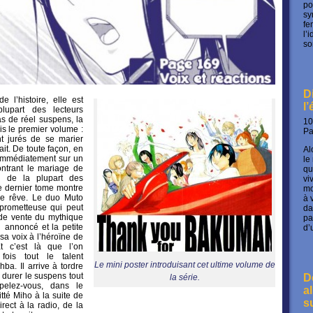
po
sy
fe
l’
so
D
 l’histoire, elle est
l
upart des lecteurs
as de réel suspens, la
10
s le premier volume :
P
nt jurés de se marier
ait. De toute façon, en
Al
immédiatement sur un
le
ntrant le mariage de
qu
s de la plupart des
vi
Ce dernier tome montre
mo
ce rêve. Le duo Muto
à 
 prometteuse qui peut
da
 de vente du mythique
pa
 annoncé et la petite
d’
sa voix à l’héroïne de
Et c’est là que l’on
fois tout le talent
Le mini poster introduisant cet ultime volume de
ba. Il arrive à tordre
 durer le suspens tout
D
la série.
ppelez-vous, dans le
a
tté Miho à la suite de
s
rect à la radio, de la