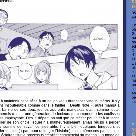
c
tretenait.
G
05
P
En
pl
Ge
pu
do
éd
De
d’
sé
L’
ét
co
sé
ma
pr
su
ao
pe
 maintenir cette série à un haut niveau durant ces vingt numéros. Il n’y
to
ens insoutenable comme dans le thriller « Death Note », autre manga à
 La vie de ces deux jeunes apprentis mangakas étant, somme toute,
a permis à toute une génération de lecteurs de comprendre les coulisses
tre impitoyable. Dés le départ, on voit que ce métier peut tuer à la tache
telier de son oncle, lequel n’a malheureusement jamais réussi à percer
« 
e somme de travail considérable. Il y a bien quelques longueurs et
s
 inutiles (à part pour rallonger l’histoire), mais même ces parties sont
C
s éclairent sur le processus créatif et commercial du manga : un mode de