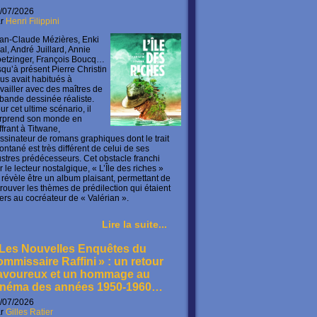
/07/2026
ar
Henri Filippini
an-Claude Mézières, Enki
lal, André Juillard, Annie
etzinger, François Boucq…
squ’à présent Pierre Christin
us avait habitués à
availler avec des maîtres de
 bande dessinée réaliste.
ur cet ultime scénario, il
rprend son monde en
offrant à Titwane,
ssinateur de romans graphiques dont le trait
ontané est très différent de celui de ses
lustres prédécesseurs. Cet obstacle franchi
r le lecteur nostalgique, « L’Île des riches »
 révèle être un album plaisant, permettant de
trouver les thèmes de prédilection qui étaient
ers au cocréateur de « Valérian ».
Lire la suite...
 Les Nouvelles Enquêtes du
ommissaire Raffini » : un retour
avoureux et un hommage au
inéma des années 1950-1960…
/07/2026
ar
Gilles Ratier