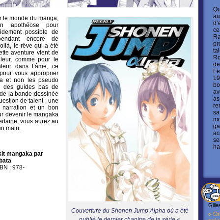
Qu
au
r le monde du manga,
d’
en apothéose pour
ce
videment possible de
Ra
 pendant encore de
pr
là, le rêve qui a été
ta
tte aventure vient de
Ro
lleur, comme pour le
de
ateur dans l’âme, ce
Fe
 pour vous approprier
19
ka et non les pseudo
bo
ec des guides bas de
av
de la bande dessinée
as
uestion de talent : une
re
 narration et un bon
sa
our devenir le mangaka
mo
rtaine, vous aurez au
ga
en main.
ac
se
ha
kit mangaka par
bata
SBN : 978-
Gille
Couverture du Shonen Jump Alpha où a été
« On
publié le dernier chapitre de la série «