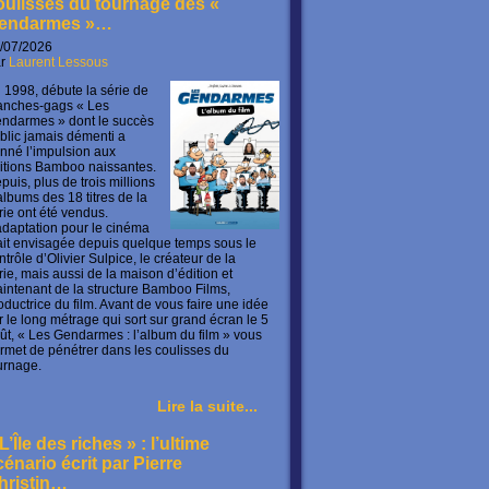
oulisses du tournage des «
endarmes »…
/07/2026
ar
Laurent Lessous
 1998, débute la série de
anches-gags « Les
ndarmes » dont le succès
blic jamais démenti a
nné l’impulsion aux
itions Bamboo naissantes.
puis, plus de trois millions
albums des 18 titres de la
rie ont été vendus.
adaptation pour le cinéma
ait envisagée depuis quelque temps sous le
ntrôle d’Olivier Sulpice, le créateur de la
rie, mais aussi de la maison d’édition et
intenant de la structure Bamboo Films,
oductrice du film. Avant de vous faire une idée
r le long métrage qui sort sur grand écran le 5
ût, « Les Gendarmes : l’album du film » vous
rmet de pénétrer dans les coulisses du
urnage.
Lire la suite...
L’Île des riches » : l’ultime
cénario écrit par Pierre
hristin…