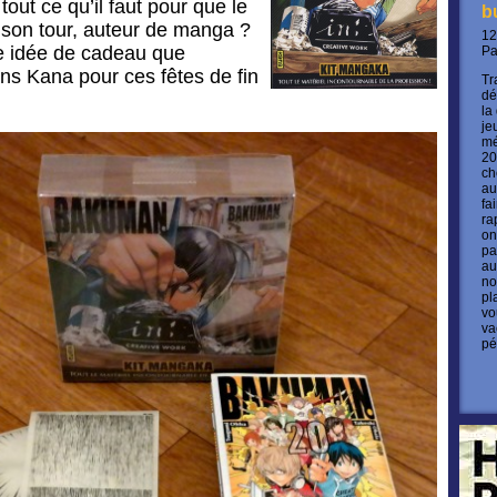
tout ce qu’il faut pour que le
b
 son tour, auteur de manga ?
12
te idée de cadeau que
P
ons Kana pour ces fêtes de fin
Tr
dé
la
je
mé
20
ch
au
fa
ra
on
pa
au
no
pl
vo
va
pé