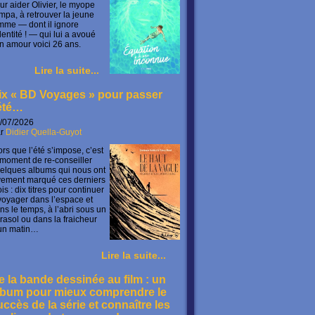
ur aider Olivier, le myope
mpa, à retrouver la jeune
mme — dont il ignore
identité ! — qui lui a avoué
n amour voici 26 ans.
Lire la suite...
ix « BD Voyages » pour passer
’été…
/07/2026
ar
Didier Quella-Guyot
ors que l’été s’impose, c’est
 moment de re-conseiller
elques albums qui nous ont
vement marqué ces derniers
is : dix titres pour continuer
voyager dans l’espace et
ns le temps, à l’abri sous un
rasol ou dans la fraicheur
un matin…
Lire la suite...
e la bande dessinée au film : un
lbum pour mieux comprendre le
uccès de la série et connaître les