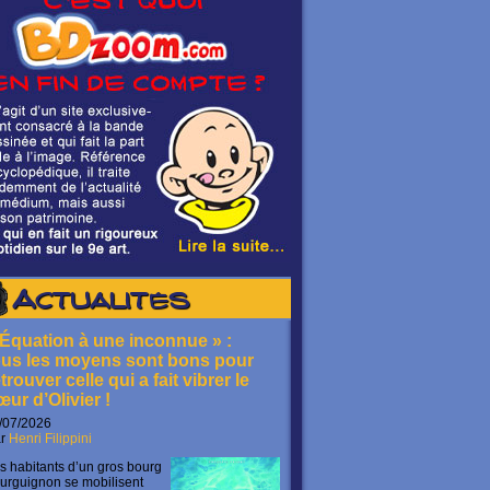
Actualités
 Équation à une inconnue » :
ous les moyens sont bons pour
trouver celle qui a fait vibrer le
œur d’Olivier !
/07/2026
ar
Henri Filippini
s habitants d’un gros bourg
urguignon se mobilisent