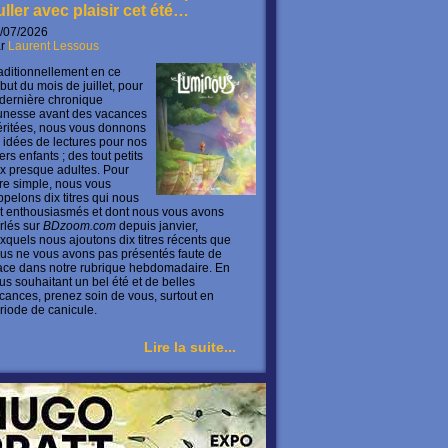
uller avec plaisir cet été…
/07/2026
ar
Laurent Lessous
aditionnellement en ce
but du mois de juillet, pour
 dernière chronique
unesse avant des vacances
ritées, nous vous donnons
 idées de lectures pour nos
ers enfants ; des tout petits
x presque adultes. Pour
ire simple, nous vous
ppelons dix titres qui nous
t enthousiasmés et dont nous vous avons
rlés sur
BDzoom.com
depuis janvier,
xquels nous ajoutons dix titres récents que
us ne vous avons pas présentés faute de
ace dans notre rubrique hebdomadaire. En
us souhaitant un bel été et de belles
cances, prenez soin de vous, surtout en
riode de canicule.
Lire la suite...