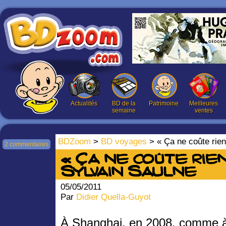
Actualités
BD de la
Patrimoine
Meilleures
semaine
ventes
BDZoom
>
BD voyages
> « Ça ne coûte rien
2 commentaires
« Ça ne coûte rien
Sylvain Saulne
05/05/2011
Par
Didier Quella-Guyot
À Shanghai, en 2008, comme 