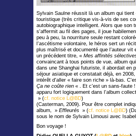
Sylvain Saulne réussit là un album qui tient
touristique (très critique vis-à-vis de ses c
autobiographique intelligent. Alors que son tr
s’affermit au fil des pages, il joue habileme
peu à peu, la nourriture seule restant color
l’ascétisme volontaire, le héros sert un réci
plus maîtrisé et documenté que l’auteur vit 
un précédent titre, «
Mes affinités sélective
convaincant à tous points de vue, album qui
dans une Shanghai futuriste, il abordait en 
séjour asiatique et constatait déjà, en 2008
intérêt d’aller « faire son riche » là-bas. C’
Ça ne coûte rien
« . Et c’est un sans-faute 
apparu fort logiquement dans l’album collec
» (
cf. notice L@BD
)
(Casterman, 2009). Pour être complet indiq
album, »
Effleurés
» (
cf. notice L@BD
) (D
sous le nom de Sylvain Limousi avec Isabel
Bon voyage !
Didier QUELLA-GUYOT (
L@BD
et
blog
)