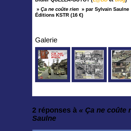
»
Ça ne coûte rien
» par Sylvain Saulne
Éditions KSTR (16 €)
Galerie
2 réponses à
« Ça ne coûte r
Saulne