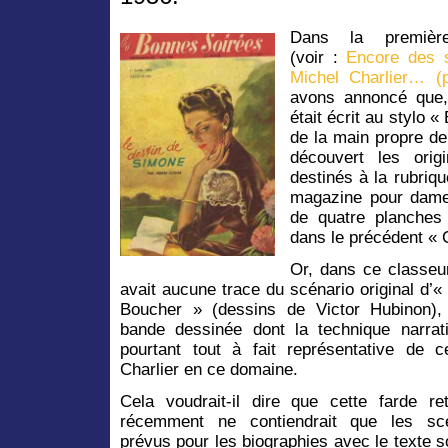
Dans la premièr
(voir :
Encore des 
Michel Charlier… (p
avons annoncé que,
était écrit au stylo 
de la main propre de
découvert les orig
destinés à la rubriqu
magazine pour dames
de quatre planches 
dans le précédent « 
Or, dans ce classeur,
avait aucune trace du scénario original d’«
Boucher » (dessins de Victor Hubinon),
bande dessinée dont la technique narrat
pourtant tout à fait représentative de c
Charlier en ce domaine.
Cela voudrait-il dire que cette farde re
récemment ne contiendrait que les scé
prévus pour les biographies avec le texte s