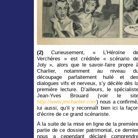
(2)
Curieusement, « L’Héroïne d
Verchères » est créditée « scénario d
Joly », alors que le savoir-faire propre 
Charlier, notamment au niveau d
découpage parfaitement huilé et de
dialogues vifs et nerveux, s’y décèle dès l
première lecture. D’ailleurs, le spécialist
Jean-Yves Brouard (voir le sit
http://www.jmcharlier.com
) nous a confirmé
lui aussi, qu’il y reconnaît bien ici la faço
d’écrire de ce grand scénariste.
À la suite de la mise en ligne de la premièr
partie de ce dossier patrimonial, ce dernie
nous a cependant déclaré comprendr