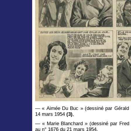
— « Aimée Du Buc » (dessiné par Gérald F
14 mars 1954
(3)
,
— « Marie Blanchard » (dessiné par Fred 
au n° 1676 du 21 mars 1954.