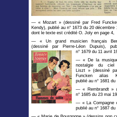
— « Mozart » (dessiné par Fred Funcke
Kendy), publié au n° 1673 du 20 décembre 
dont le texte est crédité O. Joly en page 4,
— « Un grand musicien français Ber
(dessiné par Pierre-Léon Dupuis), pub
n° 1679 du 11 avril 1
— « De la musique
nostalgie du ciel
Liszt » (dessiné p
Funcken alias K
publié au n° 1681 du 
— « Rembrandt » (d
n° 1685 du 23 mai 19
— « La Compagne de
publié au n° 1687 du 
— « Marie de Bourgogne » (dessins non cré