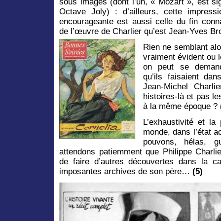
sous images (dont l’un, « Mozart », est si
Octave Joly) : d’ailleurs, cette impress
encourageante est aussi celle du fin conn
de l’œuvre de Charlier qu’est Jean-Yves Br
Rien ne semblant alo
vraiment évident ou l
on peut se deman
qu’ils faisaient da
Jean-Michel Charli
histoires-là et pas 
à la même époque ?
L’exhaustivité et la
monde, dans l’état a
pouvons, hélas, g
attendons patiemment que Philippe Charlie
de faire d’autres découvertes dans la c
imposantes archives de son père…
(5)