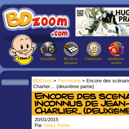
Actualités
BD de la
Patrimoine
Meilleures
semaine
ventes
BDZoom
>
Patrimoine
> Encore des scénari
9 commentaires
Charlier… (deuxième partie)
Encore des scén
inconnus de Jean-
Charlier… (deuxièm
20/01/2015
Par
Gilles Ratier