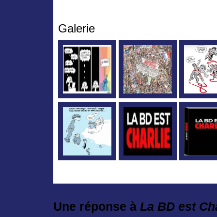
Galerie
Une réponse à
La BD est
Cha