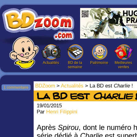
Actualités
BD de la
Patrimoine
Meilleures
semaine
ventes
BDZoom
>
Actualités
> La BD est
Charlie
!
1 commentaire
La BD est
Charlie
19/01/2015
Par
Henri Filippini
Après
Spirou
, dont le numéro 
série dédié à
Charlie
est super