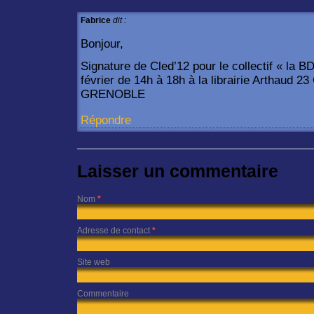
Fabrice
dit :
Bonjour,
Signature de Cled’12 pour le collectif « la B
février de 14h à 18h à la librairie Arthaud 
GRENOBLE
Répondre
Laisser un commentaire
Nom
*
Adresse de contact
*
Site web
Commentaire