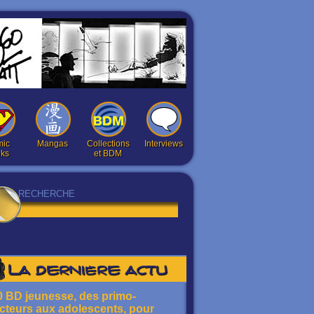
ic
Mangas
Collections
Interviews
ks
et BDM
La dernière actu
0 BD jeunesse, des primo-
ecteurs aux adolescents, pour