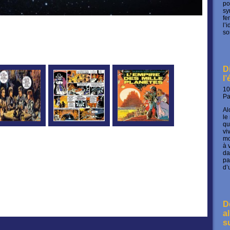
po
sy
fe
l’
so
D
l
10
P
Al
le
qu
vi
mo
à 
da
pa
d’
D
a
s