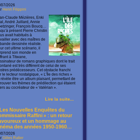
/07/2026
ar
Henri Filippini
an-Claude Mézières, Enki
lal, André Juillard, Annie
etzinger, François Boucq…
squ’à présent Pierre Christin
us avait habitués à
availler avec des maîtres de
 bande dessinée réaliste.
ur cet ultime scénario, il
rprend son monde en
offrant à Titwane,
ssinateur de romans graphiques dont le trait
ontané est très différent de celui de ses
lustres prédécesseurs. Cet obstacle franchi
r le lecteur nostalgique, « L’Île des riches »
 révèle être un album plaisant, permettant de
trouver les thèmes de prédilection qui étaient
ers au cocréateur de « Valérian ».
Lire la suite...
 Les Nouvelles Enquêtes du
ommissaire Raffini » : un retour
avoureux et un hommage au
inéma des années 1950-1960…
/07/2026
ar
Gilles Ratier