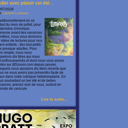
uller avec plaisir cet été…
/07/2026
ar
Laurent Lessous
aditionnellement en ce
but du mois de juillet, pour
 dernière chronique
unesse avant des vacances
ritées, nous vous donnons
 idées de lectures pour nos
ers enfants ; des tout petits
x presque adultes. Pour
ire simple, nous vous
ppelons dix titres qui nous
t enthousiasmés et dont nous vous avons
rlés sur
BDzoom.com
depuis janvier,
xquels nous ajoutons dix titres récents que
us ne vous avons pas présentés faute de
ace dans notre rubrique hebdomadaire. En
us souhaitant un bel été et de belles
cances, prenez soin de vous, surtout en
riode de canicule.
Lire la suite...