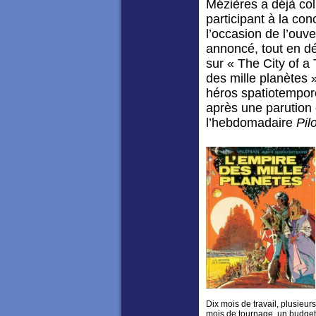
Mézières a déjà col
participant à la co
l’occasion de l’ouv
annoncé, tout en dévo
sur « The City of a
des mille planètes
héros spatiotempore
après une parution
l’hebdomadaire
Pil
Dix mois de travail, plusieurs
mois de tournage, un budget