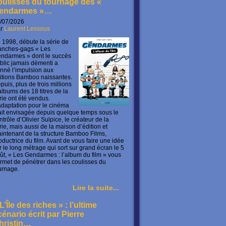
oulisses du tournage des «
endarmes »…
/07/2026
ar
Laurent Lessous
 1998, débute la série de
anches-gags « Les
ndarmes » dont le succès
blic jamais démenti a
nné l’impulsion aux
itions Bamboo naissantes.
puis, plus de trois millions
albums des 18 titres de la
rie ont été vendus.
adaptation pour le cinéma
ait envisagée depuis quelque temps sous le
ntrôle d’Olivier Sulpice, le créateur de la
rie, mais aussi de la maison d’édition et
intenant de la structure Bamboo Films,
oductrice du film. Avant de vous faire une idée
r le long métrage qui sort sur grand écran le 5
ût, « Les Gendarmes : l’album du film » vous
rmet de pénétrer dans les coulisses du
urnage.
Lire la suite...
L’Île des riches » : l’ultime
cénario écrit par Pierre
hristin…