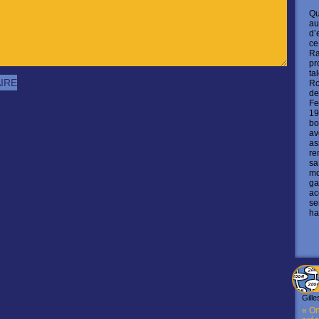
Qu
au
d’
ce
Ra
pr
ta
Ro
de
Fe
19
bo
av
as
re
sa
mo
ga
ac
se
ha
Gille
« On