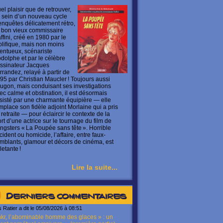
el plaisir que de retrouver,
 sein d’un nouveau cycle
enquêtes délicatement rétro,
 bon vieux commissaire
ffini, créé en 1980 par le
olifique, mais non moins
lentueux, scénariste
dolphe et par le célèbre
ssinateur Jacques
rrandez, relayé à partir de
95 par Christian Maucler ! Toujours aussi
ugon, mais conduisant ses investigations
ec calme et obstination, il est désormais
sisté par une charmante équipière — elle
mplace son fidèle adjoint Morlaine qui a pris
 retraite — pour éclaircir le contexte de la
rt d’une actrice sur le tournage du film de
ngsters « La Poupée sans tête ». Horrible
cident ou homicide, l’affaire, entre faux-
mblants, glamour et décors de cinéma, est
letante !
Lire la suite...
Derniers commentaires
s Ratier a dit le 05/08/2026 à 08:51
kr, l’abominable homme des glaces » : un