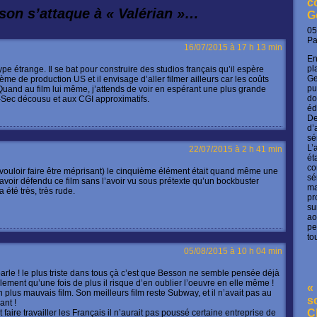
c
son s’attaque à « Valérian »…
G
05
P
16/07/2015 à 17 h 13 min
En
pl
 étrange. Il se bat pour construire des studios français qu’il espère
Ge
tème de production US et il envisage d’aller filmer ailleurs car les coûts
pu
uand au film lui même, j’attends de voir en espérant une plus grande
do
-Sec décousu et aux CGI approximatifs.
éd
De
d’
sé
L’
22/07/2015 à 2 h 41 min
ét
co
vouloir faire être méprisant) le cinquième élément était quand même une
sé
 avoir défendu ce film sans l’avoir vu sous prétexte qu’un bockbuster
ma
 été très, très rude.
pr
su
ao
pe
to
05/08/2015 à 10 h 04 min
arle ! le plus triste dans tous çà c’est que Besson ne semble pensée déjà
lement qu’une fois de plus il risque d’en oublier l’oeuvre en elle même !
« 
 plus mauvais film. Son meilleurs film reste Subway, et il n’avait pas au
s
nt !
C
ut faire travailler les Français il n’aurait pas poussé certaine entreprise de