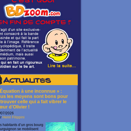
Actualités
 Équation à une inconnue » :
ous les moyens sont bons pour
trouver celle qui a fait vibrer le
œur d’Olivier !
/07/2026
ar
Henri Filippini
s habitants d’un gros bourg
urguignon se mobilisent