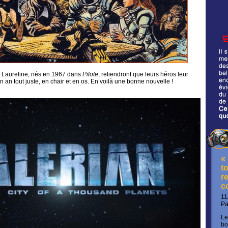
t Laureline, nés en 1967 dans
Pilote
, retiendront que leurs héros leur
an tout juste, en chair et en os. En voilà une bonne nouvelle !
«
t
re
c
11
P
Le
bo