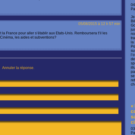
04
P
Je
Bi
05/08/2015 à 12 h 57 min
Go
ju
ait la France pour aller s’établir aux Etats-Unis. Remboursera t’il les
no
u Cinéma, les aides et subventions?
tr
la
Po
su
l’
de
sp
h
il
Annuler la réponse.
pa
se
re
ch
«
c
s
c
03
P