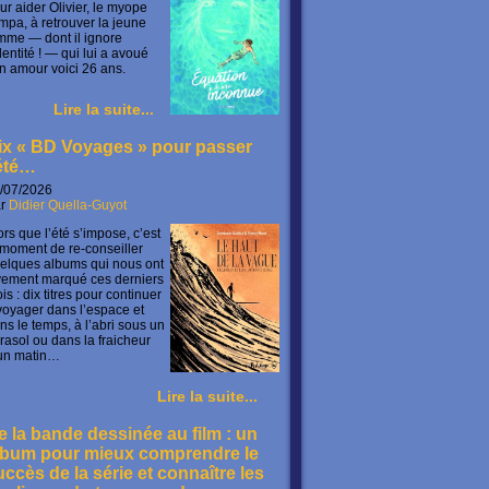
ur aider Olivier, le myope
mpa, à retrouver la jeune
mme — dont il ignore
identité ! — qui lui a avoué
n amour voici 26 ans.
Lire la suite...
ix « BD Voyages » pour passer
’été…
/07/2026
ar
Didier Quella-Guyot
ors que l’été s’impose, c’est
 moment de re-conseiller
elques albums qui nous ont
vement marqué ces derniers
is : dix titres pour continuer
voyager dans l’espace et
ns le temps, à l’abri sous un
rasol ou dans la fraicheur
un matin…
Lire la suite...
e la bande dessinée au film : un
lbum pour mieux comprendre le
uccès de la série et connaître les