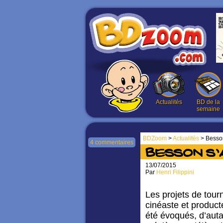
Actualités
BD de la
semaine
BDZoom
>
Actualités
> Besson
4 commentaires
Besson s’a
13/07/2015
Par
Henri Filippini
Les projets de tour
cinéaste et produc
été évoqués, d’aut