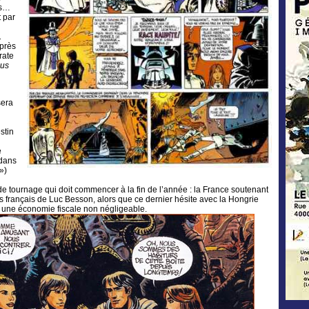
os…
 par
1
après
rate
lus
sera
stin
e
 dans
»)
e tournage qui doit commencer à la fin de l’année : la France soutenant
os français de Luc Besson, alors que ce dernier hésite avec la Hongrie
er une économie fiscale non négligeable.