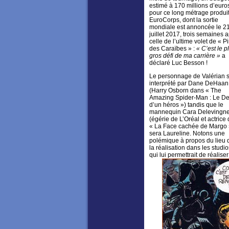
estimé à 170 millions d’eur
pour ce long métrage produit
EuroCorps, dont la sortie
mondiale est annoncée le 2
juillet 2017, trois semaines 
celle de l’ultime volet de « Pi
des Caraïbes » :
« C’est le p
gros défi de ma carrière »
a
déclaré Luc Besson !
Le personnage de Valérian 
interprété par Dane DeHaan
(Harry Osborn dans « The
Amazing Spider-Man : Le De
d’un héros ») tandis que le
mannequin Cara Delevingn
(égérie de L’Oréal et actrice
« La Face cachée de Margo 
sera Laureline. Notons une
polémique à propos du lieu d
la réalisation dans les studi
qui lui permettrait de réalis