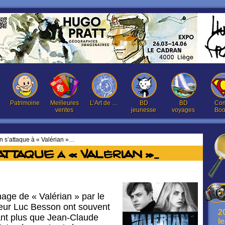
Patrimoine
Meilleures
L’Art de …
BD
BD
Com
ventes
jeunesse
voyages
Boo
 s’attaque à « Valérian »…
ttaque à « Valérian »…
nage de « Valérian » par le
teur Luc Besson ont souvent
2
ant plus que Jean-Claude
l