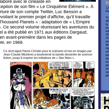
laboré avec le cinéaste en
b
nception de son film « Le Cinquième Élément ». À
12
erture de son compte Twitter, Luc Besson a
P
ilant le premier projet d’affiche, qu’il travaille
Tr
dé
 Thousand Planets » : adaptation de « L’Empire
la
 ». Ce second volume réunissant les aventures du
je
mé
l a été publié en 1971 aux éditions Dargaud,
20
 en avant-première dans les pages de
ch
au
ote
, en 1969.
fa
ra
Ce récit signé Pierre Christin pour le scénario et mis en images par
on
Jean-Claude Mézières a bouleversé la bande dessinée de science-
pa
fiction, jusqu’à inspirer les initiateurs de « Star Wars ».
au
no
pl
vo
va
pé