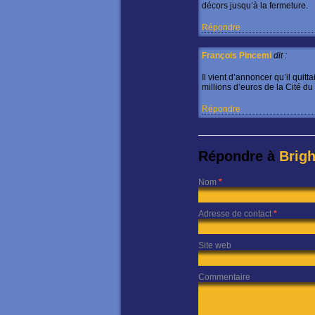
décors jusqu’à la fermeture.
Répondre
François Pincemi
dit :
Il vient d’annoncer qu’il quitt
millions d’euros de la Cité d
Répondre
Répondre à
Brig
Nom
*
Adresse de contact
*
Site web
Commentaire