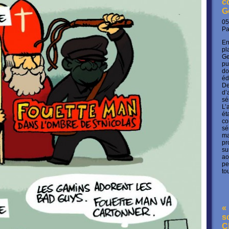
c
G
05
P
En
pl
Ge
pu
do
éd
De
d’
sé
L’
ét
co
sé
ma
pr
su
ao
pe
to
« 
s
C