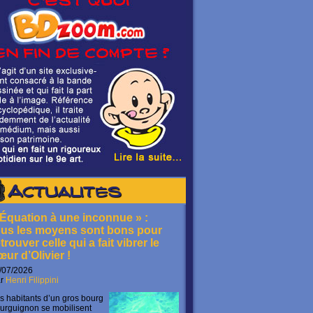
Actualités
 Équation à une inconnue » :
ous les moyens sont bons pour
trouver celle qui a fait vibrer le
œur d’Olivier !
/07/2026
ar
Henri Filippini
s habitants d’un gros bourg
urguignon se mobilisent