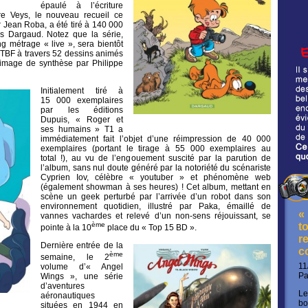
épaulé à l’écriture
re Veys, le nouveau recueil ce
r Jean Roba, a été tiré à 140 000
ns Dargaud. Notez que la série,
g métrage « live », sera bientôt
 RTBF à travers 52 dessins animés
 image de synthèse par Philippe
Initialement tiré à
15 000 exemplaires
par les éditions
Dupuis, « Roger et
ses humains » T1 a
immédiatement fait l’objet d’une réimpression de 40 000
exemplaires (portant le tirage à 55 000 exemplaires au
total !), au vu de l’engouement suscité par la parution de
l’album, sans nul doute généré par la notoriété du scénariste
Cyprien Iov, célèbre « youtuber » et phénomène web
(également showman à ses heures) ! Cet album, mettant en
scène un geek perturbé par l’arrivée d’un robot dans son
environnement quotidien, illustré par Paka, émaillé de
«
vannes vachardes et relevé d’un non-sens réjouissant, se
ème
t
pointe à la 10
place du « Top 15 BD ».
re
Dernière entrée de la
c
ème
semaine, le 2
11
volume d’« Angel
P
Wings », une série
d’aventures
Le
aéronautiques
bo
situées en 1944 en