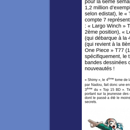
pour la 6ème semai
1,2 million d’exemp
selon edistat), le «
compte 7 représent
: « Largo Winch » T
2ème position), « L
(qui débarque à la
(qui revient à la 8
One Piece » T77 (1
spécifiquement, le
bandes dessinées do
nouveautés !
ème
« Shimy », le 4
tome de la
par Nadou, fait donc une e
ème
3
du « Top 15 BD ». Tir
portant sur la jeunesse des
dont le passé a été le moins
secrets.