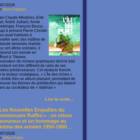
/07/2026
ar
Henri Filippini
an-Claude Mézières, Enki
lal, André Juillard, Annie
etzinger, François Boucq…
squ’à présent Pierre Christin
us avait habitués à
availler avec des maîtres de
 bande dessinée réaliste.
ur cet ultime scénario, il
rprend son monde en
offrant à Titwane,
ssinateur de romans graphiques dont le trait
ontané est très différent de celui de ses
lustres prédécesseurs. Cet obstacle franchi
r le lecteur nostalgique, « L’Île des riches »
 révèle être un album plaisant, permettant de
trouver les thèmes de prédilection qui étaient
ers au cocréateur de « Valérian ».
Lire la suite...
 Les Nouvelles Enquêtes du
ommissaire Raffini » : un retour
avoureux et un hommage au
inéma des années 1950-1960…
/07/2026
ar
Gilles Ratier