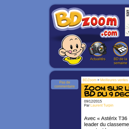
Actualités
BD de la
semaine
BDZoom
>
Meilleures ventes
Pas de
commentaire
Zoom sur 
BD du 9 dé
09/12/2015
Par
Laurent Turpin
Avec « Astérix T36
leader du classeme