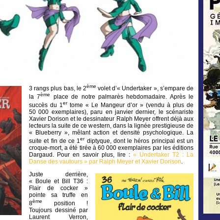
ème
3 rangs plus bas, le 2
volet d’« Undertaker », s’empare de
ème
la 7
place de notre palmarès hebdomadaire. Après le
er
succès du 1
tome « Le Mangeur d’or » (vendu à plus de
50 000 exemplaires), paru en janvier dernier, le scénariste
Xavier Dorison et le dessinateur Ralph Meyer offrent déjà aux
lecteurs la suite de ce western, dans la lignée prestigieuse de
« Blueberry », mêlant action et densité psychologique. La
er
suite et fin de ce 1
diptyque, dont le héros principal est un
croque-mort, a été tirée à 60 000 exemplaires par les éditions
Dargaud. Pour en savoir plus, lire :
« Undertaker T2 : La
Danse des vautours » par Ralph Meyer et Xavier Dorison
.
Juste derrière,
« Boule et Bill T36 :
Flair de cocker »
pointe sa truffe en
ème
8
position !
Toujours dessiné par
Laurent Verron,