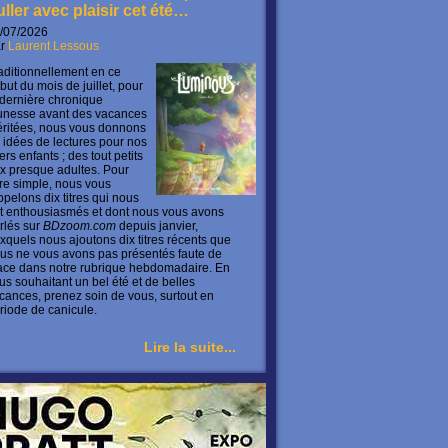
uller avec plaisir cet été…
/07/2026
ar
Laurent Lessous
aditionnellement en ce
but du mois de juillet, pour
 dernière chronique
unesse avant des vacances
ritées, nous vous donnons
 idées de lectures pour nos
ers enfants ; des tout petits
x presque adultes. Pour
ire simple, nous vous
ppelons dix titres qui nous
t enthousiasmés et dont nous vous avons
rlés sur
BDzoom.com
depuis janvier,
xquels nous ajoutons dix titres récents que
us ne vous avons pas présentés faute de
ace dans notre rubrique hebdomadaire. En
us souhaitant un bel été et de belles
cances, prenez soin de vous, surtout en
riode de canicule.
Lire la suite...