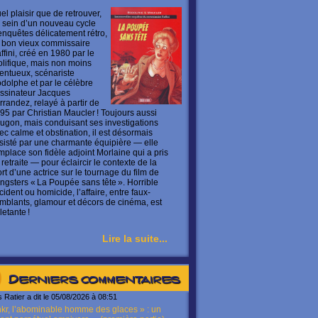
el plaisir que de retrouver,
 sein d’un nouveau cycle
enquêtes délicatement rétro,
 bon vieux commissaire
ffini, créé en 1980 par le
olifique, mais non moins
lentueux, scénariste
dolphe et par le célèbre
ssinateur Jacques
rrandez, relayé à partir de
95 par Christian Maucler ! Toujours aussi
ugon, mais conduisant ses investigations
ec calme et obstination, il est désormais
sisté par une charmante équipière — elle
mplace son fidèle adjoint Morlaine qui a pris
 retraite — pour éclaircir le contexte de la
rt d’une actrice sur le tournage du film de
ngsters « La Poupée sans tête ». Horrible
cident ou homicide, l’affaire, entre faux-
mblants, glamour et décors de cinéma, est
letante !
Lire la suite...
Derniers commentaires
s Ratier a dit le 05/08/2026 à 08:51
kr, l’abominable homme des glaces » : un