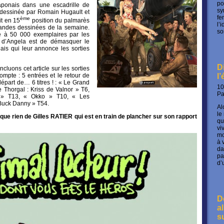
po
aponais dans une escadrille de
sy
, dessinée par Romain Hugault et
fe
ème
it en 15
position du palmarès
l’
andes dessinées de la semaine.
so
é à 50 000 exemplaires par les
té d’Angela est de démasquer le
nais qui leur annonce les sorties
D
cluons cet article sur les sorties
ompte : 5 entrées et le retour de
l
départ de… 6 titres ! : « Le Grand
10
Thorgal : Kriss de Valnor » T6,
P
 » T13, « Okko » T10, « Les
Buck Danny » T54.
Al
le
que rien de Gilles RATIER qui est en train de plancher sur son rapport
qu
vi
mo
à 
da
pa
d’
D
a
s