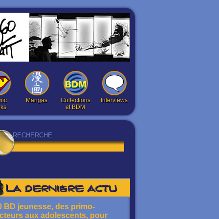
ic
Mangas
Collections
Interviews
ks
et BDM
La dernière actu
0 BD jeunesse, des primo-
ecteurs aux adolescents, pour