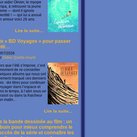
ur aider Olivier, le myope
mpa, à retrouver la jeune
mme — dont il ignore
identité ! — qui lui a avoué
n amour voici 26 ans.
Lire la suite...
ix « BD Voyages » pour passer
’été…
/07/2026
ar
Didier Quella-Guyot
ors que l’été s’impose, c’est
 moment de re-conseiller
elques albums qui nous ont
vement marqué ces derniers
is : dix titres pour continuer
voyager dans l’espace et
ns le temps, à l’abri sous un
rasol ou dans la fraicheur
un matin…
Lire la suite...
e la bande dessinée au film : un
lbum pour mieux comprendre le
uccès de la série et connaître les