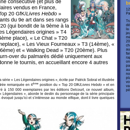
ne consécutive (et plus de
b
laires vendus en France,
12
 Top 20 GfK/
Livres Hebdo
»
P
ants du 9e art dans ses rangs
Tr
20 (qui bondit de la 9ème à la
dé
la
es Légendaires origines » T4
je
 4ème place), « Le Chat » T20
mé
20
èmeplace), « Les Vieux Fourneaux » T3 (14ème), «
ch
6ème) et « Walking Dead » T20 (20ème). Plus
au
fa
 turn-over du palmarès dédié uniquement aux
ra
nne le tournis, en accueillant encore 4 autres
on
pa
au
no
pl
 série « Les Légendaires origines », écrite par Patrick Sobral et illustrée
vo
ème
ntrée remarquée en 4
position du « Top 20 GfK
/Livres Hebdo
» et en
va
é à 150 000 exemplaires par les éditions Delcourt, ce nouvel album,
pé
 « Légendaires », aborde le destin du personnage de la série principale
 évoqué jusqu’ici et s’intéresse au monde elfique, dont il livre quelques