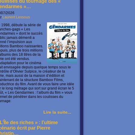
oulisses du tournage des «
endarmes »…
/07/2026
ar
Laurent Lessous
 1998, débute la série de
anches-gags « Les
ndarmes » dont le succès
blic jamais démenti a
nné l’impulsion aux
itions Bamboo naissantes.
puis, plus de trois millions
albums des 18 titres de la
rie ont été vendus.
adaptation pour le cinéma
ait envisagée depuis quelque temps sous le
ntrôle d’Olivier Sulpice, le créateur de la
rie, mais aussi de la maison d’édition et
intenant de la structure Bamboo Films,
oductrice du film. Avant de vous faire une idée
r le long métrage qui sort sur grand écran le 5
ût, « Les Gendarmes : l’album du film » vous
rmet de pénétrer dans les coulisses du
urnage.
Lire la suite...
L’Île des riches » : l’ultime
cénario écrit par Pierre
hristin…