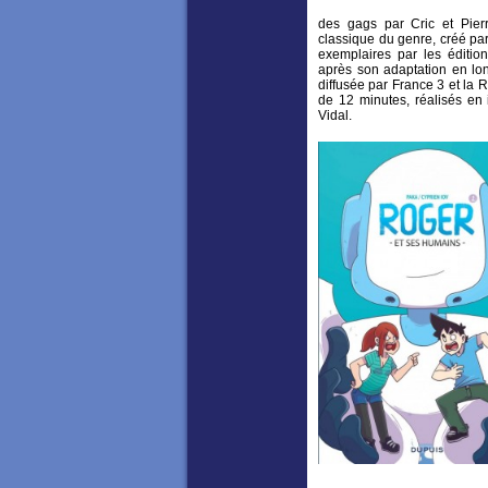
des gags par Cric et Pier
classique du genre, créé pa
exemplaires par les éditio
après son adaptation en lon
diffusée par France 3 et la
de 12 minutes, réalisés en
Vidal.