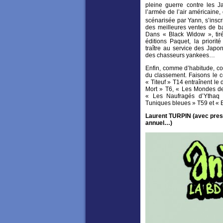
pleine guerre contre les J
l’armée de l’air américaine
scénarisée par Yann, s’inscr
des meilleures ventes de b
Dans « Black Widow », tir
éditions Paquet, la priori
traître au service des Japo
des chasseurs yankees…
Enfin, comme d’habitude, con
du classement. Faisons le c
« Titeuf » T14 entraînent le 
Mort » T6, « Les Mondes de 
« Les Naufragés d’Ythaq
Tuniques bleues » T59 et « 
Laurent TURPIN (
avec pres
annuel…)