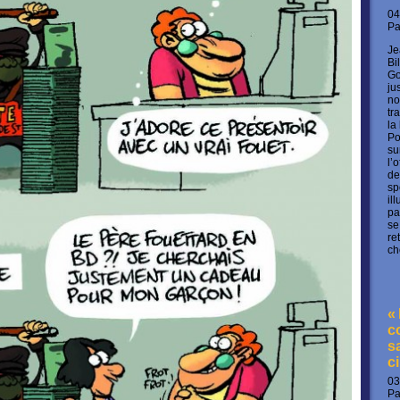
04
P
Je
Bi
Go
ju
no
tr
la
Po
su
l’
de
sp
il
pa
se
re
ch
«
c
s
c
03
P