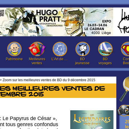
Patrimoine
Meilleures
L’Art de …
BD
BD
Com
ventes
jeunesse
voyages
Boo
> Zoom sur les meilleures ventes de BD du 9 décembre 2015
les meilleures ventes de
cembre 2015
 : Le Papyrus de César »,
2
nt tous genres confondus
l