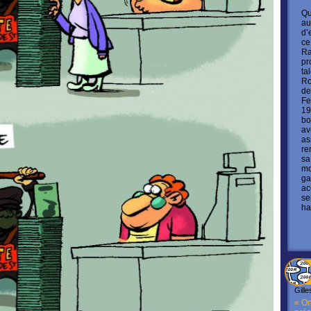
Qu
au
d’
ce
Ra
pr
ta
Ro
de
Fe
19
bo
av
as
re
sa
mo
ga
ac
se
ha
Gille
« On