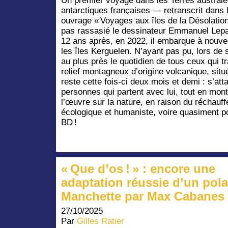
Un premier voyage dans les Terres australe
antarctiques françaises — retranscrit dans l
ouvrage « Voyages aux îles de la Désolatio
pas rassasié le dessinateur Emmanuel Le
12 ans après, en 2022, il embarque à nouv
les îles Kerguelen. N’ayant pas pu, lors de 
au plus près le quotidien de tous ceux qui tr
relief montagneux d’origine volcanique, situé
reste cette fois-ci deux mois et demi : s’at
personnes qui partent avec lui, tout en mon
l’œuvre sur la nature, en raison du réchauf
écologique et humaniste, voire quasiment po
BD !
« Que d’os ! » : encore une
adaptation réussie d’un pola
Manchette par Max Cabanes 
27/10/2025
Par
Gilles Ratier