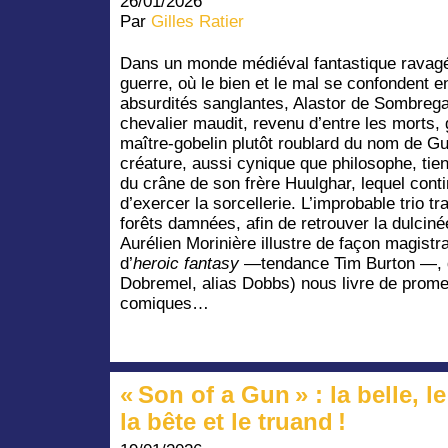
26/01/2026
Par
Gilles Ratier
Dans un monde médiéval fantastique ravagé
guerre, où le bien et le mal se confondent e
absurdités sanglantes, Alastor de Sombrega
chevalier maudit, revenu d’entre les morts, g
maître-gobelin plutôt roublard du nom de G
créature, aussi cynique que philosophe, tie
du crâne de son frère Huulghar, lequel conti
d’exercer la sorcellerie. L’improbable trio t
forêts damnées, afin de retrouver la dulci
Aurélien Morinière illustre de façon magistr
d’
heroic fantasy
—tendance Tim Burton —, d
Dobremel, alias Dobbs) nous livre de prome
comiques…
« Son of a Gun » : la belle, le
la bête et le truand !