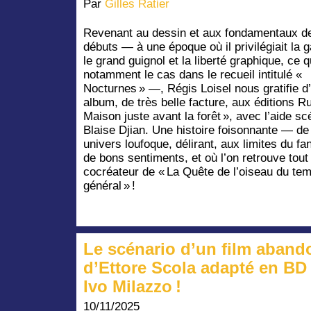
Par
Gilles Ratier
Revenant au dessin et aux fondamentaux d
débuts — à une époque où il privilégiait la g
le grand guignol et la liberté graphique, ce qu
notamment le cas dans le recueil intitulé «
Nocturnes » —, Régis Loisel nous gratifie d
album, de très belle facture, aux éditions R
Maison juste avant la forêt », avec l’aide s
Blaise Djian. Une histoire foisonnante — d
univers loufoque, délirant, aux limites du fa
de bons sentiments, et où l’on retrouve tout
cocréateur de « La Quête de l’oiseau du te
général » !
Le scénario d’un film aban
d’Ettore Scola adapté en BD
Ivo Milazzo !
10/11/2025