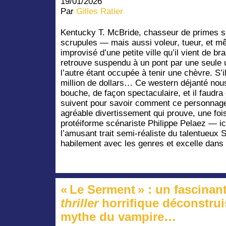
19/01/2026
Par
Gilles Ratier
Kentucky T. McBride, chasseur de primes 
scrupules — mais aussi voleur, tueur, et m
improvisé d’une petite ville qu’il vient de b
retrouve suspendu à un pont par une seule 
l’autre étant occupée à tenir une chèvre. S’il
million de dollars… Ce western déjanté nou
bouche, de façon spectaculaire, et il faudra
suivent pour savoir comment ce personnage e
agréable divertissement qui prouve, une fois 
protéiforme scénariste Philippe Pelaez — ic
l’amusant trait semi-réaliste du talentueux
habilement avec les genres et excelle dans 
« Le Serment » : un fascinan
thriller
horrifique déconstrui
mythe du vampire…