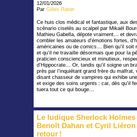
12/01/2026
Par
Gilles Ratier
Ce huis clos médical et fantastique, aux de
scénario ciselés au scalpel par Mikaël Bour
Mathieu Gabella, dépote vraiment… et devra
combler les amateurs d’émotions fortes, d’h
américaines ou de
comics
… Bien qu’il soit
et qu’il ne travaille désormais que pour la 
praticien consciencieux et minutieux, resp
d’Hippocrate… Or, tandis qu’il soigne un br
près par l’inquiétant grand frère du malfrat,
disant chasseur de vampires qui exhibe un
et exige des soins urgents : car, dès qu’il fe
tuera tout ce qui bouge…
Le ludique Sherlock Holmes
Benoît Dahan et Cyril Liéron
retour !