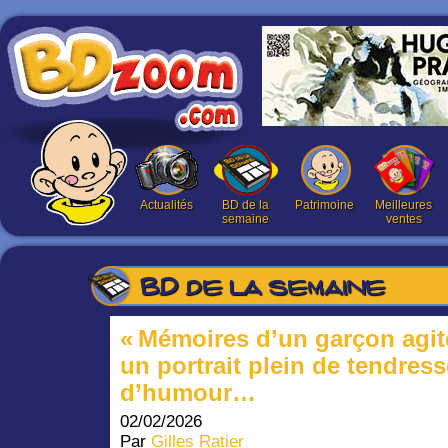
Actualités
BD de la
Patrimoine
Meilleures
semaine
ventes
BD de la semaine
« Mémoires d’un garçon agité
un portrait plein de tendress
d’humour…
02/02/2026
Par
Gilles Ratier