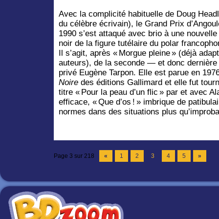
Avec la complicité habituelle de Doug Headli
du célèbre écrivain), le Grand Prix d’Angou
1990 s’est attaqué avec brio à une nouvell
noir de la figure tutélaire du polar francop
Il s’agit, après « Morgue pleine » (déjà ad
auteurs), de la seconde — et donc dernière
privé Eugène Tarpon. Elle est parue en 1976
Noire
des éditions Gallimard et elle fut tou
titre « Pour la peau d’un flic » par et avec A
efficace, « Que d’os ! » imbrique de patibul
normes dans des situations plus qu’improba
Page 3 sur 218
«
1
2
3
4
5
»