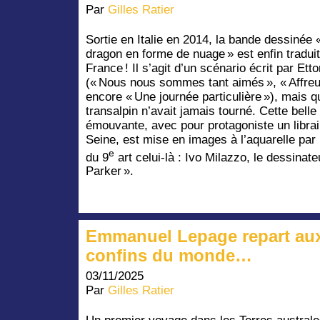
Par
Gilles Ratier
Sortie en Italie en 2014, la bande dessinée 
dragon en forme de nuage » est enfin tradui
France ! Il s’agit d’un scénario écrit par Ett
(« Nous nous sommes tant aimés », « Affreu
encore « Une journée particulière »), mais q
transalpin n’avait jamais tourné. Cette belle 
émouvante, avec pour protagoniste un librai
Seine, est mise en images à l’aquarelle par
e
du 9
art celui-là : Ivo Milazzo, le dessinat
Parker ».
Emmanuel Lepage repart au
confins du monde…
03/11/2025
Par
Gilles Ratier