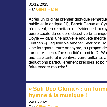
01/12/2025
Par
Gilles Ratier
Après un original premier diptyque remarqué
public et la critique
(1)
, Benoît Dahan et Cyr
récidivent, en remettant en évidence l’incro
perspicacité du célèbre détective britanniq
Doyle — dans une nouvelle enquête inédite
Leathan »), laquelle va amener Sherlock Hol
Une intrigante lettre anonyme, au propos dé
curiosité, il entraîne son fidèle ami le Dr W
une palpitante et inventive, voire brillante, 
déductions particulièrement précises et poi
faire encore mouche !
« Soli Deo Gloria » : un form
hymne à la musique !
24/11/2025
Par
Gilles Ratier