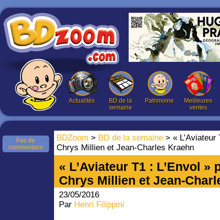
Actualités
BD de la
Patrimoine
Meilleures
semaine
ventes
BDZoom
>
BD de la semaine
> « L’Aviateur 
Pas de
Chrys Millien et Jean-Charles Kraehn
commentaire
« L’Aviateur T1 : L’Envol » 
Chrys Millien et Jean-Char
23/05/2016
Par
Henri Filippini