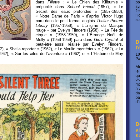
dans
Fillette
: « Le Chien des Kilburnie »
po
prépublié dans
School Friend
(1957), « Le
sy
fe
Secret des eaux profondes » (1957-1958),
l’
« Notre Dame de Paris » d’après Victor Hugo
so
paru dans le petit format anglais
Thriller Picture
Library
(1957-1958), « L’Énigme du Masque
rouge » par Evelyn Flinders (1958), « La Fée du
cirque » (1958-1959), « L’Étrange Noël de
Molly » (1958-1959) paru dans
Girl’s Crystal
et
D
peut-être aussi réalisé par Evelyn Flinders,
l
2), « Sheila reporter » (1962), « Le Moulin mystérieux » (1962), « La
62), « Sur les ailes de l’aventure » (1962) et « L’Histoire de May
10
P
Al
le
qu
vi
mo
à 
da
pa
d’
D
a
s