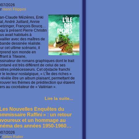
/07/2026
ar
Henri Filippini
an-Claude Mézières, Enki
lal, André Juillard, Annie
etzinger, François Boucq…
squ’à présent Pierre Christin
us avait habitués à
availler avec des maîtres de
 bande dessinée réaliste.
ur cet ultime scénario, il
rprend son monde en
offrant à Titwane,
ssinateur de romans graphiques dont le trait
ontané est très différent de celui de ses
lustres prédécesseurs. Cet obstacle franchi
r le lecteur nostalgique, « L’Île des riches »
 révèle être un album plaisant, permettant de
trouver les thèmes de prédilection qui étaient
ers au cocréateur de « Valérian ».
Lire la suite...
 Les Nouvelles Enquêtes du
ommissaire Raffini » : un retour
avoureux et un hommage au
inéma des années 1950-1960…
/07/2026
ar
Gilles Ratier