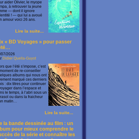
ur aider Olivier, le myope
mpa, à retrouver la jeune
mme — dont il ignore
identité ! — qui lui a avoué
n amour voici 26 ans.
Lire la suite...
ix « BD Voyages » pour passer
’été…
/07/2026
ar
Didier Quella-Guyot
ors que l’été s’impose, c’est
 moment de re-conseiller
elques albums qui nous ont
vement marqué ces derniers
is : dix titres pour continuer
voyager dans l’espace et
ns le temps, à l’abri sous un
rasol ou dans la fraicheur
un matin…
Lire la suite...
e la bande dessinée au film : un
lbum pour mieux comprendre le
uccès de la série et connaître les