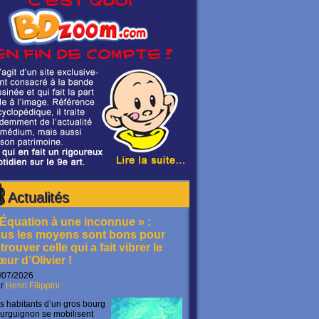
Actualités
 Équation à une inconnue » :
ous les moyens sont bons pour
trouver celle qui a fait vibrer le
œur d’Olivier !
/07/2026
ar
Henri Filippini
s habitants d’un gros bourg
urguignon se mobilisent