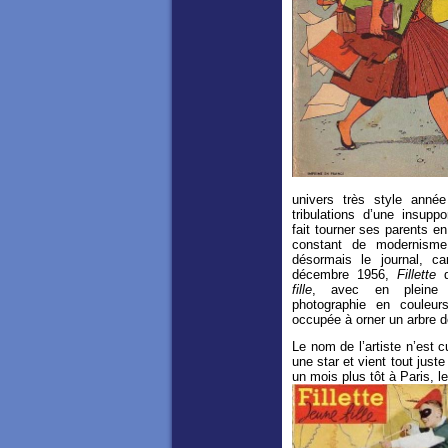
univers très style année
tribulations d’une insuppor
fait tourner ses parents e
constant de modernisme
désormais le journal, 
décembre 1956,
Fillette
fille
, avec en pleine 
photographie en couleur
occupée à orner un arbre d
Le nom de l’artiste n’est 
une star et vient tout jus
un mois plus tôt à Paris, 