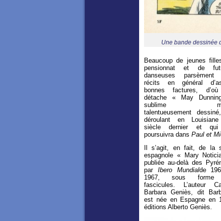
Une bande dessinée d
Beaucoup de jeunes fille
pensionnat et de fut
danseuses parsèment
récits en général d’a
bonnes factures, d’o
détache « May Dunnin
sublime mél
talentueusement dessiné
déroulant en Louisian
siècle dernier et qu
poursuivra dans
Paul et Mi
Il s’agit, en fait, de la 
espagnole « Mary Notici
publiée au-delà des Pyré
par
Ibero Mundial
de 19
1967, sous forme
fascicules. L’auteur C
Barbara Geniès, dit Barb
est née en Espagne en 1
éditions Alberto Geniès.