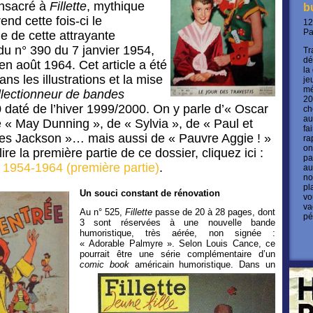
nsacré à
Fillette
, mythique
b
rend cette fois-ci le
12
P
e de cette attrayante
 du n° 390 du 7 janvier 1954,
Tr
dé
 en août 1964. Cet article a été
la
sans les illustrations et la mise
je
mé
lectionneur de bandes
20
0 daté de l’hiver 1999/2000. On y parle d’« Oscar
ch
au
de « May Dunning », de « Sylvia », de « Paul et
fa
les Jackson »… mais aussi de « Pauvre Aggie ! »
ra
on
 lire la première partie de ce dossier, cliquez ici :
pa
n : 1954-1964 (première partie)
.
au
no
pl
Un souci constant de rénovation
vo
va
Au n° 525,
Fillette
passe de 20 à 28 pages, dont
pé
3 sont réservées à une nouvelle bande
humoristique, très aérée, non signée :
« Adorable Palmyre ». Selon Louis Cance, ce
pourrait être une série complémentaire d’un
comic book
américain humoristique.
Dans un