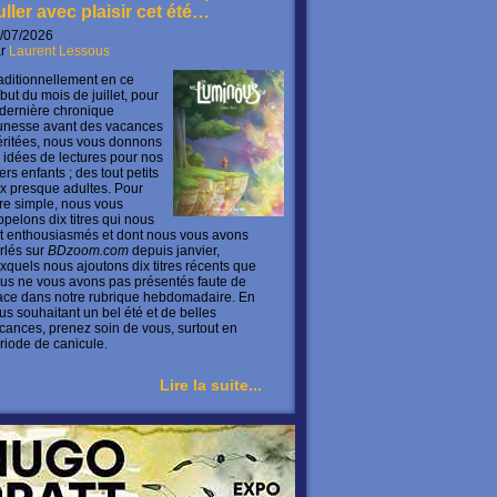
uller avec plaisir cet été…
/07/2026
ar
Laurent Lessous
aditionnellement en ce
but du mois de juillet, pour
 dernière chronique
unesse avant des vacances
ritées, nous vous donnons
 idées de lectures pour nos
ers enfants ; des tout petits
x presque adultes. Pour
ire simple, nous vous
ppelons dix titres qui nous
t enthousiasmés et dont nous vous avons
rlés sur
BDzoom.com
depuis janvier,
xquels nous ajoutons dix titres récents que
us ne vous avons pas présentés faute de
ace dans notre rubrique hebdomadaire. En
us souhaitant un bel été et de belles
cances, prenez soin de vous, surtout en
riode de canicule.
Lire la suite...