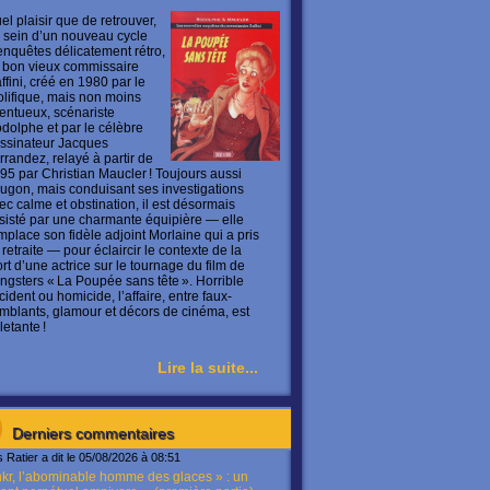
el plaisir que de retrouver,
 sein d’un nouveau cycle
enquêtes délicatement rétro,
 bon vieux commissaire
ffini, créé en 1980 par le
olifique, mais non moins
lentueux, scénariste
dolphe et par le célèbre
ssinateur Jacques
rrandez, relayé à partir de
95 par Christian Maucler ! Toujours aussi
ugon, mais conduisant ses investigations
ec calme et obstination, il est désormais
sisté par une charmante équipière — elle
mplace son fidèle adjoint Morlaine qui a pris
 retraite — pour éclaircir le contexte de la
rt d’une actrice sur le tournage du film de
ngsters « La Poupée sans tête ». Horrible
cident ou homicide, l’affaire, entre faux-
mblants, glamour et décors de cinéma, est
letante !
Lire la suite...
Derniers commentaires
s Ratier a dit le 05/08/2026 à 08:51
kr, l’abominable homme des glaces » : un