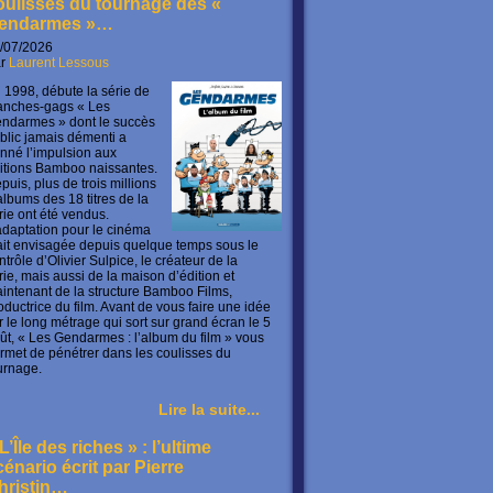
oulisses du tournage des «
endarmes »…
/07/2026
ar
Laurent Lessous
 1998, débute la série de
anches-gags « Les
ndarmes » dont le succès
blic jamais démenti a
nné l’impulsion aux
itions Bamboo naissantes.
puis, plus de trois millions
albums des 18 titres de la
rie ont été vendus.
adaptation pour le cinéma
ait envisagée depuis quelque temps sous le
ntrôle d’Olivier Sulpice, le créateur de la
rie, mais aussi de la maison d’édition et
intenant de la structure Bamboo Films,
oductrice du film. Avant de vous faire une idée
r le long métrage qui sort sur grand écran le 5
ût, « Les Gendarmes : l’album du film » vous
rmet de pénétrer dans les coulisses du
urnage.
Lire la suite...
L’Île des riches » : l’ultime
cénario écrit par Pierre
hristin…