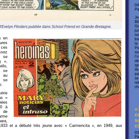
04
P
Je
Bi
Go
'Evelyn Flinders publiée dans School Friend en Grande-Bretagne.
ju
no
s en
tr
ures
la
 ces
Po
ssez
su
ù se
l’
de
g »,
sp
o,
il
, se
pa
e au
se
i se
re
c
.
ch
série
as »
nées
60 à
«
 de
c
arme
s
ara,
933 et a débuté très jeune avec « Carmencita », en 1949, aux
c
03
P