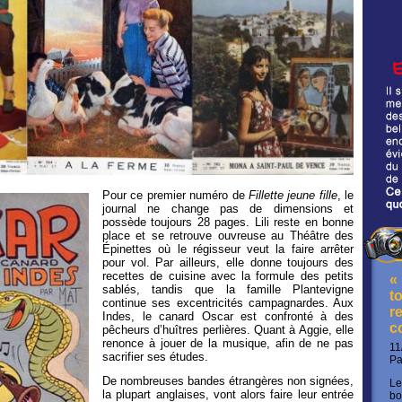
Pour ce premier numéro de
Fillette jeune fille
, le
journal ne change pas de dimensions et
possède toujours 28 pages. Lili reste en bonne
place et se retrouve ouvreuse au Théâtre des
Épinettes où le régisseur veut la faire arrêter
pour vol. Par ailleurs, elle donne toujours des
recettes de cuisine avec la formule des petits
«
sablés, tandis que la famille Plantevigne
t
continue ses excentricités campagnardes. Aux
re
Indes, le canard Oscar est confronté à des
c
pêcheurs d’huîtres perlières. Quant à Aggie, elle
renonce à jouer de la musique, afin de ne pas
11
sacrifier ses études.
P
De nombreuses bandes étrangères non signées,
Le
la plupart anglaises, vont alors faire leur entrée
bo