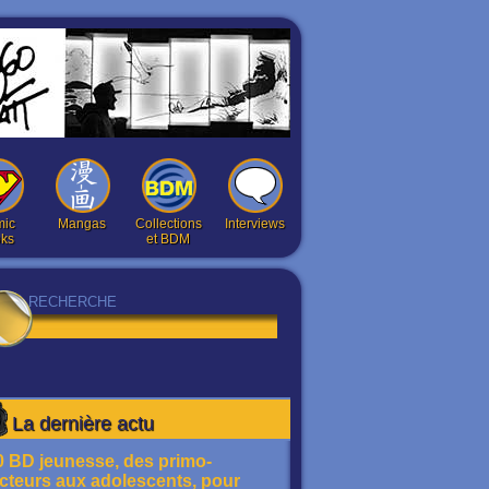
ic
Mangas
Collections
Interviews
ks
et BDM
La dernière actu
0 BD jeunesse, des primo-
ecteurs aux adolescents, pour