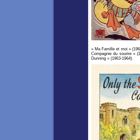
« Ma Famille et moi » (196
Compagnie du sourire » (19
Dunning » (1963-1964).