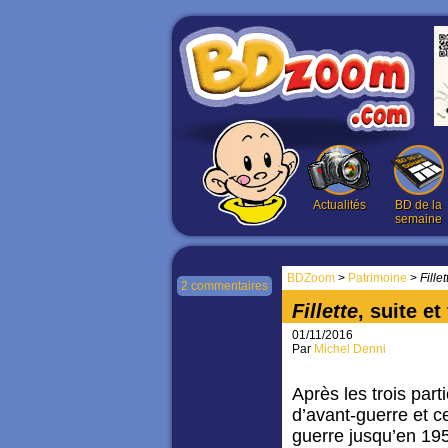
Actualités
BD de la
semaine
BDZoom
>
Patrimoine
>
Fillet
2 commentaires
Fillette
, suite e
01/11/2016
Par
Michel Denni
Après les trois part
d’avant-guerre et ce
guerre jusqu’en 1