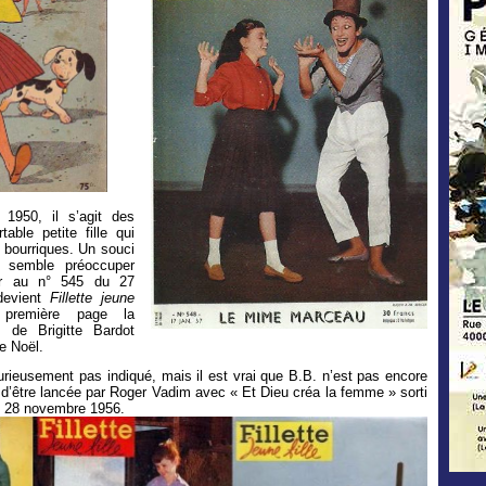
 1950, il s’agit des
table petite fille qui
n bourriques. Un souci
 semble préoccuper
car au n° 545 du 27
devient
Fillette jeune
première page la
s de Brigitte Bardot
e Noël.
curieusement pas indiqué, mais il est vrai que B.B. n’est pas encore
te d’être lancée par Roger Vadim avec « Et Dieu créa la femme » sorti
le 28 novembre 1956.