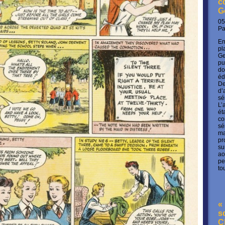
c
G
05
P
En
pl
Ge
pu
do
éd
De
d’
sé
L’
ét
co
sé
ma
pr
su
ao
pe
to
« 
s
C