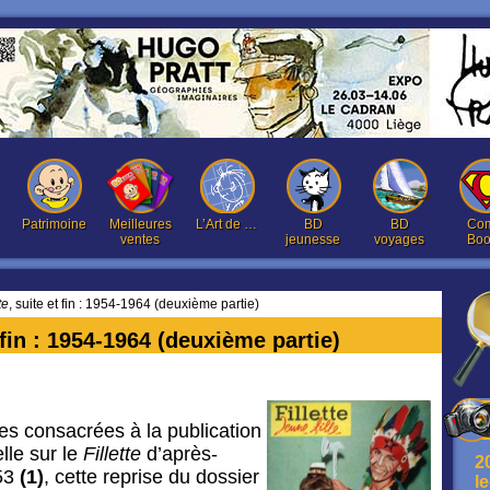
Patrimoine
Meilleures
L’Art de …
BD
BD
Com
ventes
jeunesse
voyages
Boo
te
, suite et fin : 1954-1964 (deuxième partie)
t fin : 1954-1964 (deuxième partie)
ies consacrées à la publication
lle sur le
Fillette
d’après-
2
953
(1)
, cette reprise du dossier
l