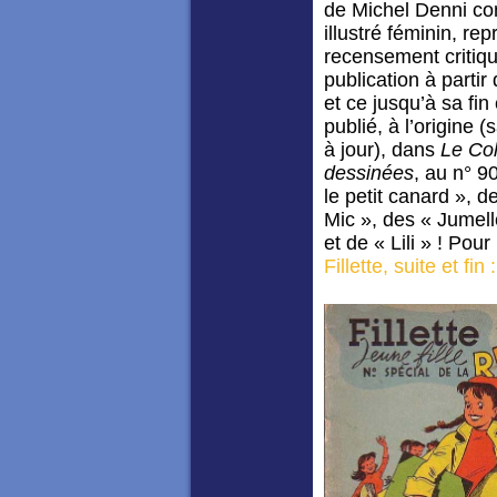
de Michel Denni co
illustré féminin, rep
recensement critiqu
publication à partir
et ce jusqu’à sa fin
publié, à l’origine (
à jour), dans
Le Col
dessinées
, au n° 9
le petit canard », 
Mic », des « Jumel
et de « Lili » ! Pour
Fillette, suite et fi