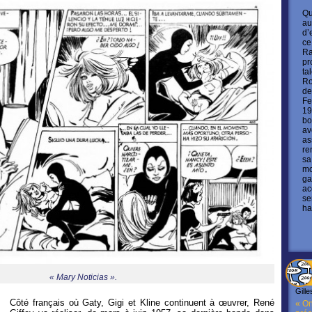
Qu
au
d’
ce
Ra
pr
ta
Ro
de
Fe
19
bo
av
as
re
sa
mo
ga
ac
se
ha
« Mary Noticias ».
Gille
Côté français où Gaty, Gigi et Kline continuent à œuvrer, René
« On