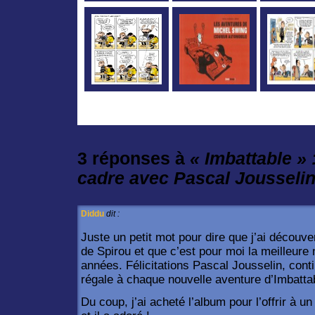
3 réponses à
« Imbattable » 
cadre avec Pascal Jousseli
Diddu
dit :
Juste un petit mot pour dire que j’ai découve
de Spirou et que c’est pour moi la meilleure 
années. Félicitations Pascal Jousselin, con
régale à chaque nouvelle aventure d’Imbattab
Du coup, j’ai acheté l’album pour l’offrir à un