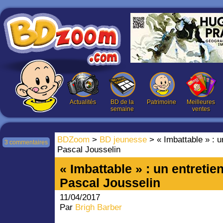
Actualités
BD de la
Patrimoine
Meilleures
semaine
ventes
BDZoom
>
BD jeunesse
> « Imbattable » : u
3 commentaires
Pascal Jousselin
« Imbattable » : un entreti
Pascal Jousselin
11/04/2017
Par
Brigh Barber