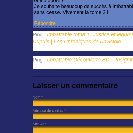
et il a adoré !
Je souhaite beaucoup de succès à Imbattable
sans cesse. Vivement la tome 2 !
Répondre
Imbattable tome 1- Justice et légume
Ping :
Dupuis | Les Chroniques de l'invisible
Imbattable Découverte BD – Insigni
Ping :
Laisser un commentaire
Nom
*
Adresse de contact
*
Site web