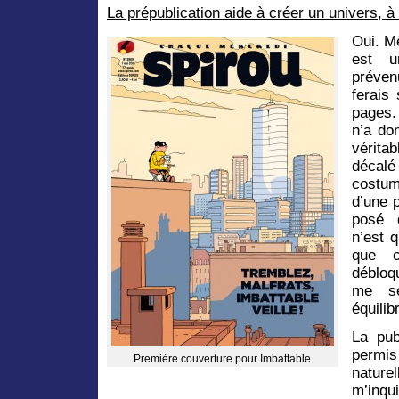
La prépublication aide à créer un univers, à
Oui. M
est u
préven
ferais
pages.
n’a do
vérita
décal
costum
d’une p
posé 
n’est 
que c
débloq
me se
équili
La pub
permi
Première couverture pour Imbattable
nature
m’inqu