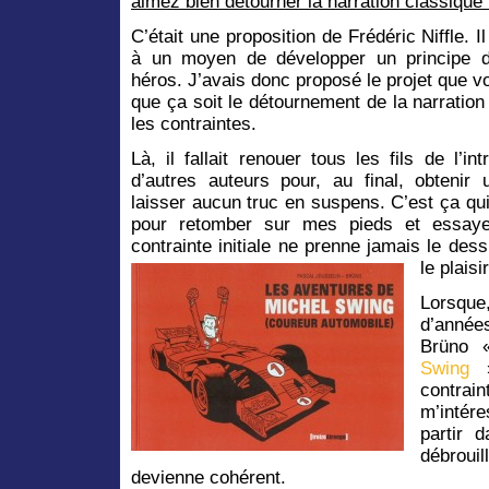
aimez bien détourner la narration classique
C’était une proposition de Frédéric Niffle. 
à un moyen de développer un principe d
héros. J’avais donc proposé le projet que 
que ça soit le détournement de la narration
les contraintes.
Là, il fallait renouer tous les fils de l’in
d’autres auteurs pour, au final, obteni
laisser aucun truc en suspens. C’est ça qu
pour retomber sur mes pieds et essaye
contrainte initiale ne prenne jamais le des
le plaisi
Lorsque
d’anné
Brüno
Swing
»
contrai
m’intére
partir 
débrouil
devienne cohérent.