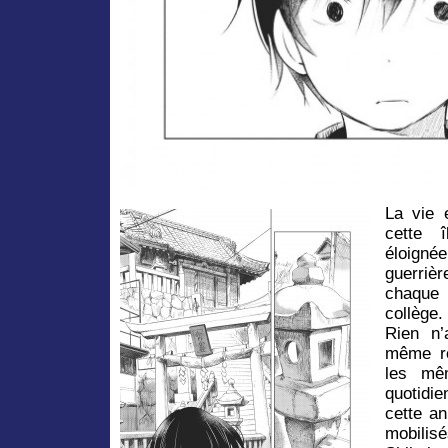
La vie 
cette î
éloig
guerri
chaque
collège.
Rien n’
même ro
les mê
quotidi
cette an
mobilisé