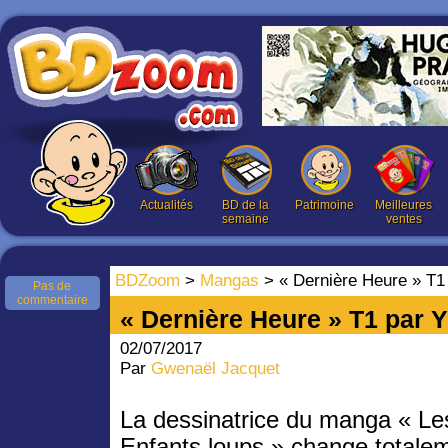
Actualités
BD de la
Patrimoine
Meilleures
semaine
ventes
BDZoom
>
Mangas
> « Dernière Heure » T1
Pas de
commentaire
« Dernière Heure » T1 par 
02/07/2017
Par
Gwenaël Jacquet
La dessinatrice du manga « Le
Enfants loups » change totale