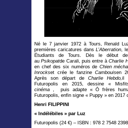
Né le 7 janvier 1972 à Tours, Renald Luzi
premières caricatures dans
L’Aberration
, l
Étudiants de Tours. Dès le début de
au
Psikopat
de Carali, puis entre à
Charlie 
en chef des six numéros de
Chien mécha
Inrocks
et crée le fanzine
Cambouis
en 2
Après son départ de
Charlie Hebdo,
il
Futuropolis en 2015, dessine « Mis
cinéma
, puis adapte « Ô frères huma
Futuropolis, enfin signe « Puppy » en 2017 
Henri FILIPPINI
« Indélébiles » par Luz
Futuropolis (24 €) – ISBN : 978 2 7548 2398