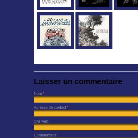
Laisser un commentaire
Nom
*
Adresse de contact
*
Site web
Commentaire