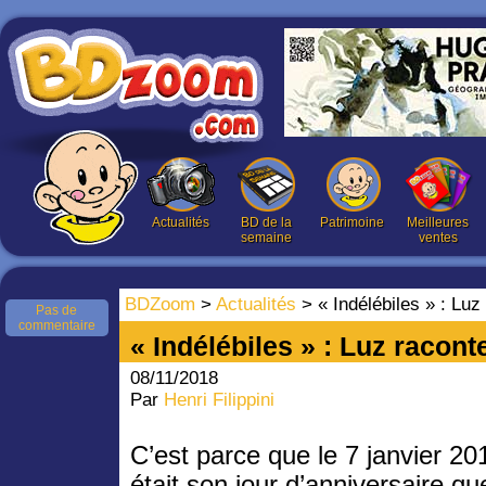
Actualités
BD de la
Patrimoine
Meilleures
semaine
ventes
BDZoom
>
Actualités
> « Indélébiles » : Lu
Pas de
commentaire
« Indélébiles » : Luz racon
08/11/2018
Par
Henri Filippini
C’est parce que le 7 janvier 20
était son jour d’anniversaire q