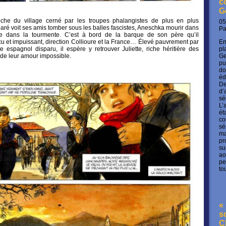
c
G
che du village cerné par les troupes phalangistes de plus en plus
05
é voit ses amis tomber sous les balles fascistes, Aneschka mourir dans
P
tre dans la tourmente. C’est à bord de la barque de son père qu’il
En
 et impuissant, direction Collioure et la France… Élevé pauvrement par
pl
e espagnol disparu, il espère y retrouver Juliette, riche héritière des
Ge
 de leur amour impossible.
pu
do
éd
De
d’
sé
L’
ét
co
sé
ma
pr
su
ao
pe
to
« 
s
C