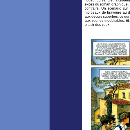
l’odeur du sang et la chale
excès du roman graphique, éc
contraire. Un scénario sur
morceaux de bravoure au de
aux décors superbes, ce qu
aux trognes inoubliables. Et
plaisir des yeux.