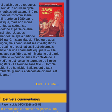
el plaisir que de retrouver,
 sein d’un nouveau cycle
enquêtes délicatement rétro,
 bon vieux commissaire
ffini, créé en 1980 par le
olifique, mais non moins
lentueux, scénariste
dolphe et par le célèbre
ssinateur Jacques
rrandez, relayé à partir de
95 par Christian Maucler ! Toujours aussi
ugon, mais conduisant ses investigations
ec calme et obstination, il est désormais
sisté par une charmante équipière — elle
mplace son fidèle adjoint Morlaine qui a pris
 retraite — pour éclaircir le contexte de la
rt d’une actrice sur le tournage du film de
ngsters « La Poupée sans tête ». Horrible
cident ou homicide, l’affaire, entre faux-
mblants, glamour et décors de cinéma, est
letante !
Lire la suite...
Derniers commentaires
s Ratier a dit le 05/08/2026 à 08:51
kr, l’abominable homme des glaces » : un