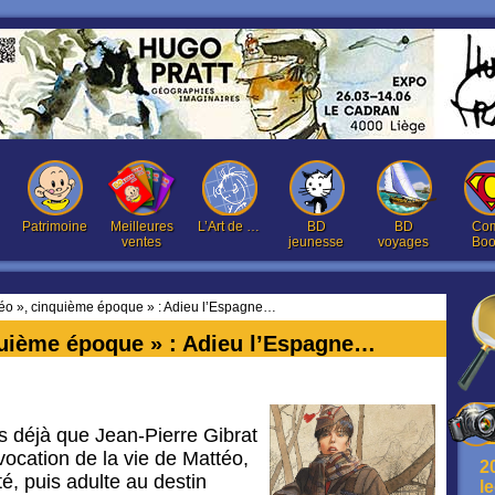
Patrimoine
Meilleures
L’Art de …
BD
BD
Com
ventes
jeunesse
voyages
Boo
éo », cinquième époque » : Adieu l’Espagne…
quième époque » : Adieu l’Espagne…
ns déjà que Jean-Pierre Gibrat
vocation de la vie de Mattéo,
2
, puis adulte au destin
l