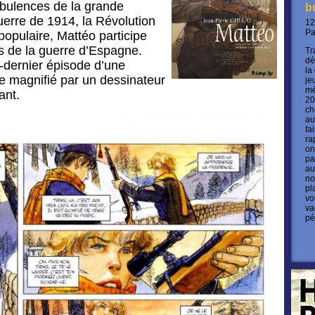
urbulences de la grande
b
guerre de 1914, la Révolution
12
P
populaire, Mattéo participe
 de la guerre d’Espagne.
Tr
dé
-dernier épisode d’une
la
e magnifié par un dessinateur
je
mé
ant.
20
ch
au
fa
ra
on
pa
au
no
pl
vo
va
pé