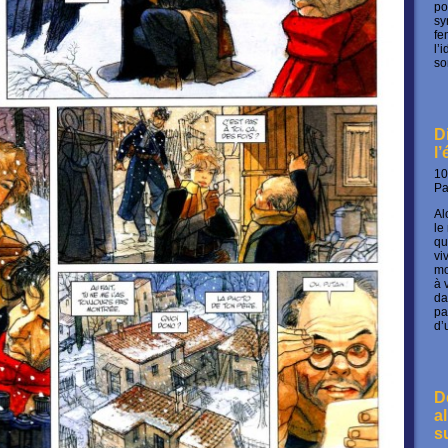
po
sy
fe
l’
so
D
l
10
P
Al
le
qu
vi
mo
à 
da
pa
d’
D
a
s