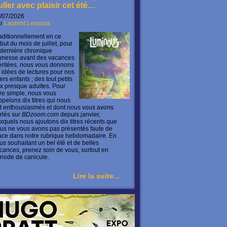
uller avec plaisir cet été…
/07/2026
ar
Laurent Lessous
aditionnellement en ce
but du mois de juillet, pour
 dernière chronique
unesse avant des vacances
ritées, nous vous donnons
 idées de lectures pour nos
ers enfants ; des tout petits
x presque adultes. Pour
ire simple, nous vous
ppelons dix titres qui nous
t enthousiasmés et dont nous vous avons
rlés sur
BDzoom.com
depuis janvier,
xquels nous ajoutons dix titres récents que
us ne vous avons pas présentés faute de
ace dans notre rubrique hebdomadaire. En
us souhaitant un bel été et de belles
cances, prenez soin de vous, surtout en
riode de canicule.
Lire la suite...