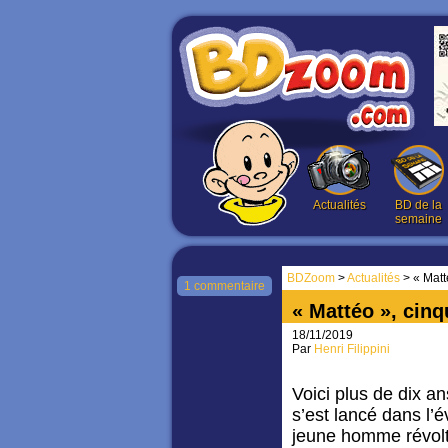
Actualités
BD de la
semaine
BDZoom
>
Actualités
> « Matt
1 commentaire
« Mattéo », cin
18/11/2019
Par
Henri Filippini
Voici plus de dix a
s’est lancé dans l’é
jeune homme révolté