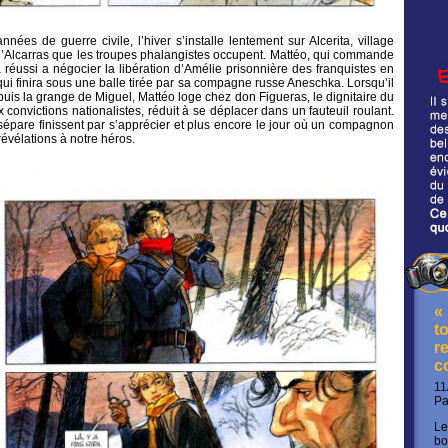
ées de guerre civile, l’hiver s’installe lentement sur Alcerita, village
ée d’Alcarras que les troupes phalangistes occupent. Mattéo, qui commande
réussi a négocier la libération d’Amélie prisonnière des franquistes en
ui finira sous une balle tirée par sa compagne russe Aneschka. Lorsqu’il
epuis la grange de Miguel, Mattéo loge chez don Figueras, le dignitaire du
ux convictions nationalistes, réduit à se déplacer dans un fauteuil roulant.
pare finissent par s’apprécier et plus encore le jour où un compagnon
révélations à notre héros.
«
t
re
c
11
P
Le
bo