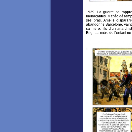
1939. La guerre se rappro
menaçantes. Mattéo désempar
ses bras, Amélie disparaî
abandonne Barcelone, vaincu
sa mère, fils d’un anarchist
Brignac, mère de l’enfant né