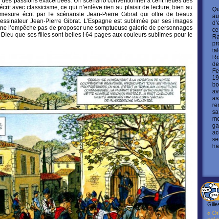
ur des passions exacerbées. Un scénario conventionnel à cent lieues des
rit avec classicisme, ce qui n’enlève rien au plaisir de lecture, bien au
Qu
 mesure écrit par le scénariste Jean-Pierre Gibrat qui offre de beaux
au
ssinateur Jean-Pierre Gibrat. L’Espagne est sublimée par ses images
d’
i ne l’empêche pas de proposer une somptueuse galerie de personnages
ce
, Dieu que ses filles sont belles ! 64 pages aux couleurs sublimes pour le
Ra
pr
ta
Ro
de
Fe
19
bo
av
as
re
sa
mo
ga
ac
se
ha
Gille
« On