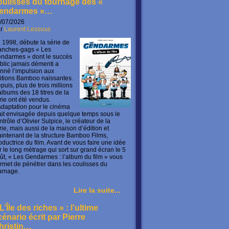
oulisses du tournage des «
endarmes »…
/07/2026
ar
Laurent Lessous
 1998, débute la série de
anches-gags « Les
ndarmes » dont le succès
blic jamais démenti a
nné l’impulsion aux
itions Bamboo naissantes.
puis, plus de trois millions
albums des 18 titres de la
rie ont été vendus.
adaptation pour le cinéma
ait envisagée depuis quelque temps sous le
ntrôle d’Olivier Sulpice, le créateur de la
rie, mais aussi de la maison d’édition et
intenant de la structure Bamboo Films,
oductrice du film. Avant de vous faire une idée
r le long métrage qui sort sur grand écran le 5
ût, « Les Gendarmes : l’album du film » vous
rmet de pénétrer dans les coulisses du
urnage.
Lire la suite...
L’Île des riches » : l’ultime
cénario écrit par Pierre
hristin…