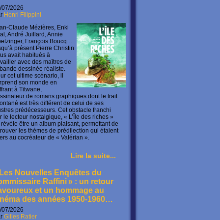
/07/2026
ar
Henri Filippini
an-Claude Mézières, Enki
lal, André Juillard, Annie
etzinger, François Boucq…
squ’à présent Pierre Christin
us avait habitués à
availler avec des maîtres de
 bande dessinée réaliste.
ur cet ultime scénario, il
rprend son monde en
offrant à Titwane,
ssinateur de romans graphiques dont le trait
ontané est très différent de celui de ses
lustres prédécesseurs. Cet obstacle franchi
r le lecteur nostalgique, « L’Île des riches »
 révèle être un album plaisant, permettant de
trouver les thèmes de prédilection qui étaient
ers au cocréateur de « Valérian ».
Lire la suite...
 Les Nouvelles Enquêtes du
ommissaire Raffini » : un retour
avoureux et un hommage au
inéma des années 1950-1960…
/07/2026
ar
Gilles Ratier