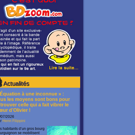
Actualités
 Équation à une inconnue » :
ous les moyens sont bons pour
trouver celle qui a fait vibrer le
œur d’Olivier !
/07/2026
ar
Henri Filippini
s habitants d’un gros bourg
urguignon se mobilisent