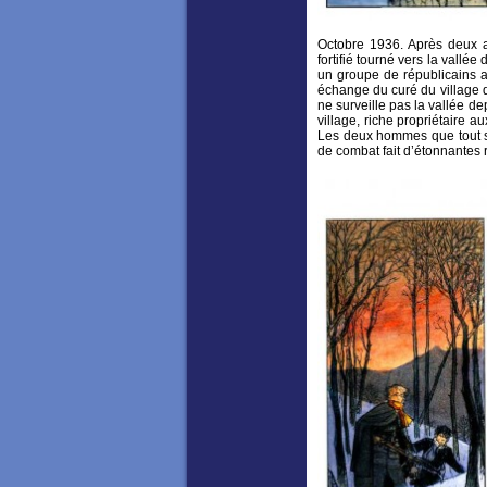
Octobre 1936. Après deux ann
fortifié tourné vers la vall
un groupe de républicains a 
échange du curé du village q
ne surveille pas la vallée d
village, riche propriétaire a
Les deux hommes que tout sé
de combat fait d’étonnantes 