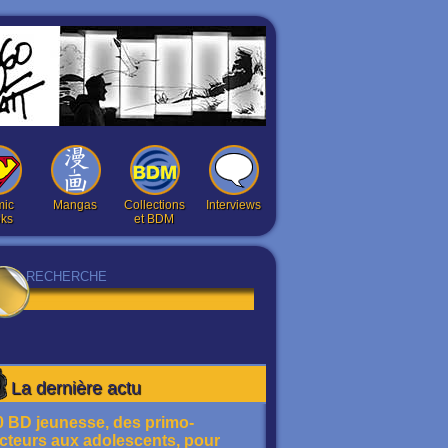
ic
Mangas
Collections
Interviews
ks
et BDM
La dernière actu
0 BD jeunesse, des primo-
ecteurs aux adolescents, pour