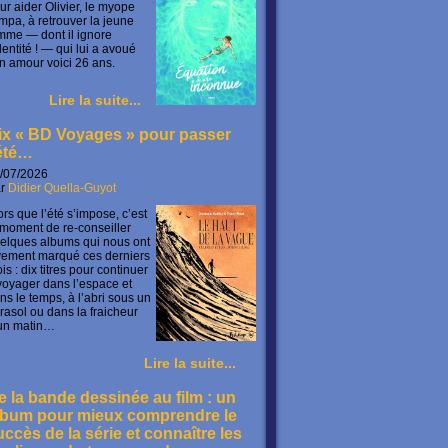
ur aider Olivier, le myope
mpa, à retrouver la jeune
mme — dont il ignore
identité ! — qui lui a avoué
n amour voici 26 ans.
Lire la suite...
ix « BD Voyages » pour passer
’été…
/07/2026
ar
Didier Quella-Guyot
ors que l’été s’impose, c’est
 moment de re-conseiller
elques albums qui nous ont
vement marqué ces derniers
is : dix titres pour continuer
voyager dans l’espace et
ns le temps, à l’abri sous un
rasol ou dans la fraicheur
un matin…
Lire la suite...
e la bande dessinée au film : un
lbum pour mieux comprendre le
uccès de la série et connaître les