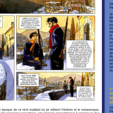
04
P
Je
Bi
Go
ju
no
tr
la
Po
su
l’
de
sp
il
pa
se
re
ch
«
c
s
c
03
 époque de ce récit exaltant où se mêlent l’Histoire et le romanesque,
P