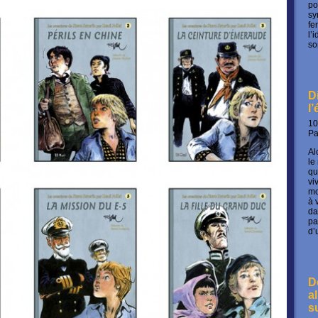
po
sy
fe
l’
so
D
l
10
P
Al
le
qu
vi
mo
à 
da
pa
d’
D
a
s