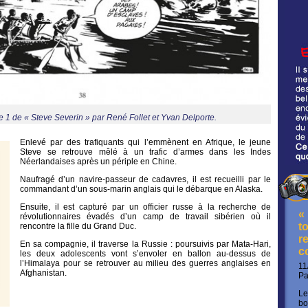
e 1 de « Steve Severin » par René Follet et Yvan Delporte.
Enlevé par des trafiquants qui l’emmènent en Afrique, le jeune
Steve se retrouve mêlé à un trafic d’armes dans les Indes
Néerlandaises après un périple en Chine.
Naufragé d’un navire-passeur de cadavres, il est recueilli par le
commandant d’un sous-marin anglais qui le débarque en Alaska.
Ensuite, il est capturé par un officier russe à la recherche de
«
révolutionnaires évadés d’un camp de travail sibérien où il
t
rencontre la fille du Grand Duc.
re
En sa compagnie, il traverse la Russie : poursuivis par Mata-Hari,
c
les deux adolescents vont s’envoler en ballon au-dessus de
l’Himalaya pour se retrouver au milieu des guerres anglaises en
11
Afghanistan.
P
Le
bo