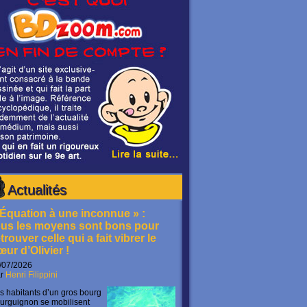
Actualités
 Équation à une inconnue » :
ous les moyens sont bons pour
trouver celle qui a fait vibrer le
œur d’Olivier !
/07/2026
ar
Henri Filippini
s habitants d’un gros bourg
urguignon se mobilisent