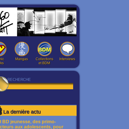
ic
Mangas
Collections
Interviews
ks
et BDM
La dernière actu
0 BD jeunesse, des primo-
ecteurs aux adolescents, pour