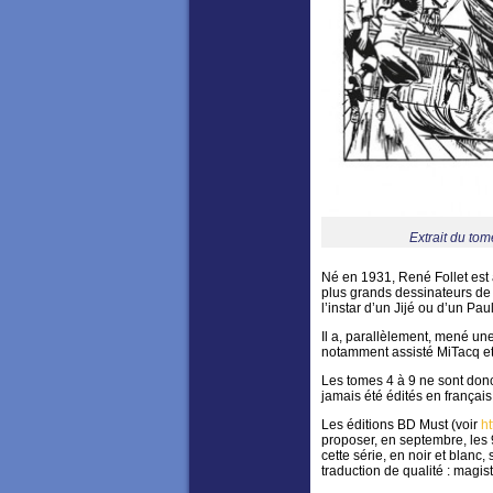
Extrait du tom
Né en 1931, René Follet est
plus grands dessinateurs de
l’instar d’un Jijé ou d’un Pau
Il a, parallèlement, mené une 
notamment assisté MiTacq et
Les tomes 4 à 9 ne sont don
jamais été édités en français 
Les éditions BD Must (voir
h
proposer, en septembre, les 
cette série, en noir et blanc
traduction de qualité : magistr