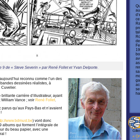
Qu
au
d’
ce
Ra
pr
ta
Ro
de
Fe
19
bo
av
as
re
e 9 de « Steve Severin » par René Follet et Yvan Delporte.
sa
mo
 aujourd’hui reconnu comme l’un des
ga
 bandes dessinées réalistes, à
ac
l Cuvelier.
se
ha
brillante carrière d’illustrateur, ayant
 William Vance ; voir
René Follet
.
c parus qu’aux Pays-Bas et n’avaient
!
ttp://www.bdmust.be
) vont donc
9 albums qui forment l’intégrale de
, sur du beau papier, avec une
Gille
al !
« On