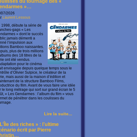
oulisses du tournage des «
endarmes »…
/07/2026
ar
Laurent Lessous
 1998, débute la série de
anches-gags « Les
ndarmes » dont le succès
blic jamais démenti a
nné l’impulsion aux
itions Bamboo naissantes.
puis, plus de trois millions
albums des 18 titres de la
rie ont été vendus.
adaptation pour le cinéma
ait envisagée depuis quelque temps sous le
ntrôle d’Olivier Sulpice, le créateur de la
rie, mais aussi de la maison d’édition et
intenant de la structure Bamboo Films,
oductrice du film. Avant de vous faire une idée
r le long métrage qui sort sur grand écran le 5
ût, « Les Gendarmes : l’album du film » vous
rmet de pénétrer dans les coulisses du
urnage.
Lire la suite...
L’Île des riches » : l’ultime
cénario écrit par Pierre
hristin…