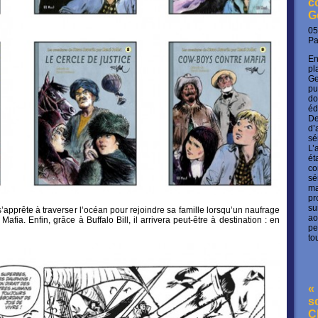
c
G
05
P
En
pl
Ge
pu
do
éd
De
d’
sé
L’
ét
co
sé
ma
pr
su
’apprête à traverser l’océan pour rejoindre sa famille lorsqu’un naufrage
ao
Mafia. Enfin, grâce à Buffalo Bill, il arrivera peut-être à destination : en
pe
to
« 
s
C