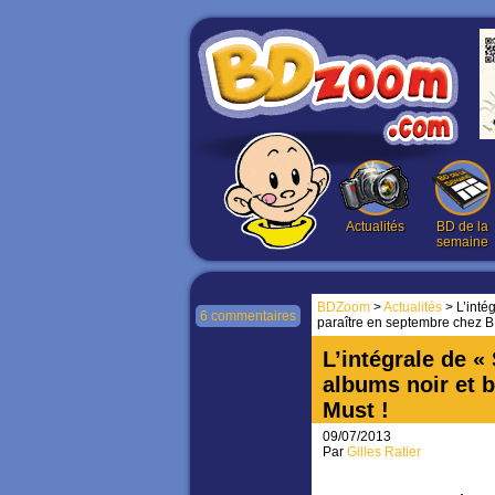
Actualités
BD de la
semaine
BDZoom
>
Actualités
> L’inté
6 commentaires
paraître en septembre chez B
L’intégrale de «
albums noir et 
Must !
09/07/2013
Par
Gilles Ratier