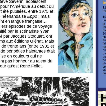
teve Severin, adolescent
b
 pour l’Amérique au début du
12
t été publiées, entre 1975 et
P
e néerlandaise
Eppo
; mais
Tr
dé
ent en langue française…
la
miers épisodes de ce voyage
je
mé
itié par le scénariste Yvan
20
vi par Jacques Stoquart, ont
ch
au
ums aux éditions Glénat. Mais
fa
 de trente ans (entre 1981 et
ra
on
 de péripéties haletantes était
pa
ise en couleurs qui ne
au
no
nt pas honneur au talent du
pl
eur qu’est René Follet.
vo
va
pé