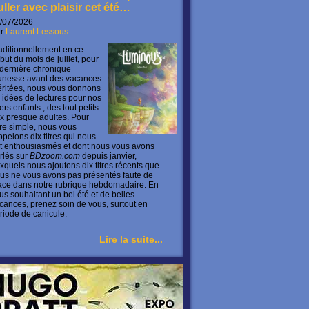
uller avec plaisir cet été…
/07/2026
ar
Laurent Lessous
aditionnellement en ce
but du mois de juillet, pour
 dernière chronique
unesse avant des vacances
ritées, nous vous donnons
 idées de lectures pour nos
ers enfants ; des tout petits
x presque adultes. Pour
ire simple, nous vous
ppelons dix titres qui nous
t enthousiasmés et dont nous vous avons
rlés sur
BDzoom.com
depuis janvier,
xquels nous ajoutons dix titres récents que
us ne vous avons pas présentés faute de
ace dans notre rubrique hebdomadaire. En
us souhaitant un bel été et de belles
cances, prenez soin de vous, surtout en
riode de canicule.
Lire la suite...