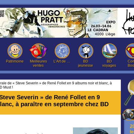
Patrimoine
Meilleures
L’Art de …
BD
BD
Com
ventes
jeunesse
voyages
Boo
grale de « Steve Severin » de René Follet en 9 albums noir et blanc, à
D Must !
 Steve Severin » de René Follet en 9
blanc, à paraître en septembre chez BD
2
l