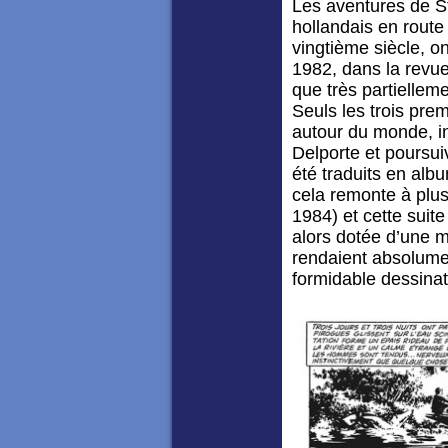
Les aventures de S
hollandais en route
vingtième siècle, on
1982, dans la revu
que très partiellem
Seuls les trois pre
autour du monde, in
Delporte et poursui
été traduits en alb
cela remonte à plus
1984) et cette suite
alors dotée d’une m
rendaient absolume
formidable dessinat