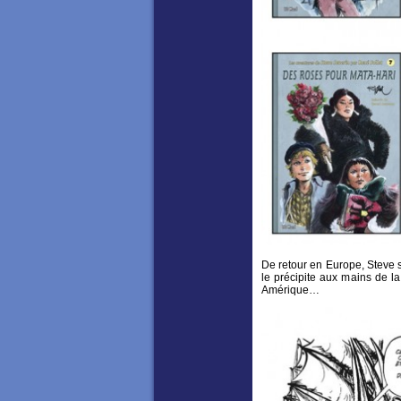
De retour en Europe, Steve s
le précipite aux mains de la 
Amérique…