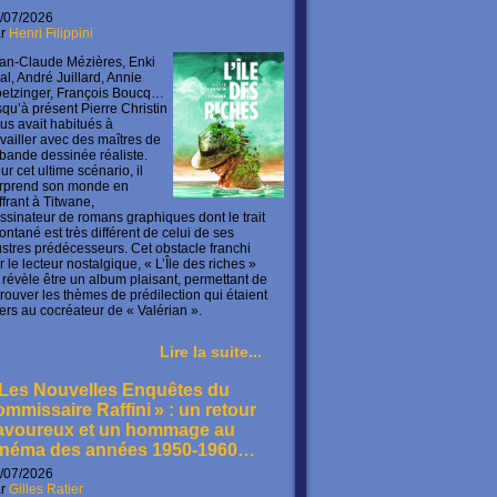
/07/2026
ar
Henri Filippini
an-Claude Mézières, Enki
lal, André Juillard, Annie
etzinger, François Boucq…
squ’à présent Pierre Christin
us avait habitués à
availler avec des maîtres de
 bande dessinée réaliste.
ur cet ultime scénario, il
rprend son monde en
offrant à Titwane,
ssinateur de romans graphiques dont le trait
ontané est très différent de celui de ses
lustres prédécesseurs. Cet obstacle franchi
r le lecteur nostalgique, « L’Île des riches »
 révèle être un album plaisant, permettant de
trouver les thèmes de prédilection qui étaient
ers au cocréateur de « Valérian ».
Lire la suite...
 Les Nouvelles Enquêtes du
ommissaire Raffini » : un retour
avoureux et un hommage au
inéma des années 1950-1960…
/07/2026
ar
Gilles Ratier