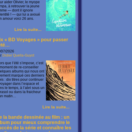
ur aider Olivier, le myope
mpa, à retrouver la jeune
mme — dont il ignore
identité ! — qui lui a avoué
n amour voici 26 ans.
Lire la suite...
ix « BD Voyages » pour passer
’été…
/07/2026
ar
Didier Quella-Guyot
ors que l’été s’impose, c’est
 moment de re-conseiller
elques albums qui nous ont
vement marqué ces derniers
is : dix titres pour continuer
voyager dans l’espace et
ns le temps, à l’abri sous un
rasol ou dans la fraicheur
un matin…
Lire la suite...
e la bande dessinée au film : un
lbum pour mieux comprendre le
uccès de la série et connaître les