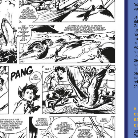
04
P
Je
Bi
Go
ju
no
tr
la
Po
su
l’
de
sp
il
pa
se
re
ch
«
c
s
c
03
P