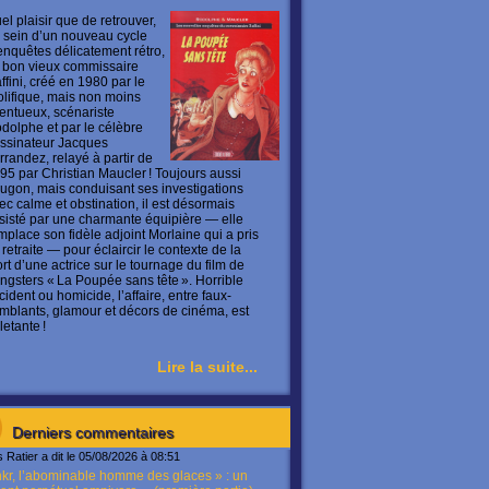
el plaisir que de retrouver,
 sein d’un nouveau cycle
enquêtes délicatement rétro,
 bon vieux commissaire
ffini, créé en 1980 par le
olifique, mais non moins
lentueux, scénariste
dolphe et par le célèbre
ssinateur Jacques
rrandez, relayé à partir de
95 par Christian Maucler ! Toujours aussi
ugon, mais conduisant ses investigations
ec calme et obstination, il est désormais
sisté par une charmante équipière — elle
mplace son fidèle adjoint Morlaine qui a pris
 retraite — pour éclaircir le contexte de la
rt d’une actrice sur le tournage du film de
ngsters « La Poupée sans tête ». Horrible
cident ou homicide, l’affaire, entre faux-
mblants, glamour et décors de cinéma, est
letante !
Lire la suite...
Derniers commentaires
s Ratier a dit le 05/08/2026 à 08:51
kr, l’abominable homme des glaces » : un