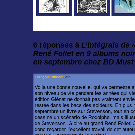
6 réponses à
L’intégrale de 
René Follet en 9 albums noir 
en septembre chez BD Must 
François Pincemi
dit :
Voila une bonne nouvelle, qui va permettre à
son niveau de vie pendant les années qui vi
édition Glénat ne donnait pas vraiment envie,
restée dans les bacs des soldeurs. En plus r
septembre un livre sur Stevenson, tout en co
dessine un scénario de Rodolphe, mais illust
de Stevenson. Gloire au grand René Follet!
donc regarder l’excellent travail de cet aute