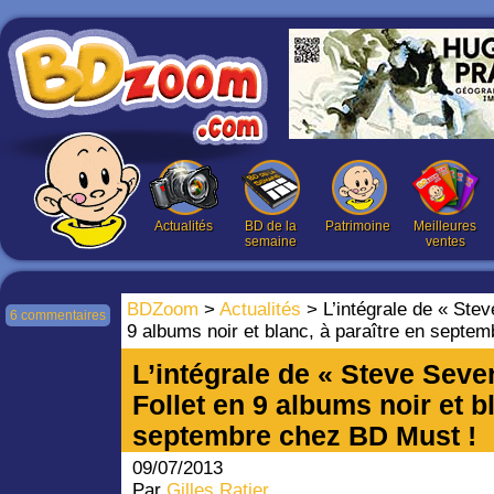
Actualités
BD de la
Patrimoine
Meilleures
semaine
ventes
BDZoom
>
Actualités
> L’intégrale de « Stev
6 commentaires
9 albums noir et blanc, à paraître en septe
L’intégrale de « Steve Seve
Follet en 9 albums noir et b
septembre chez BD Must !
09/07/2013
Par
Gilles Ratier