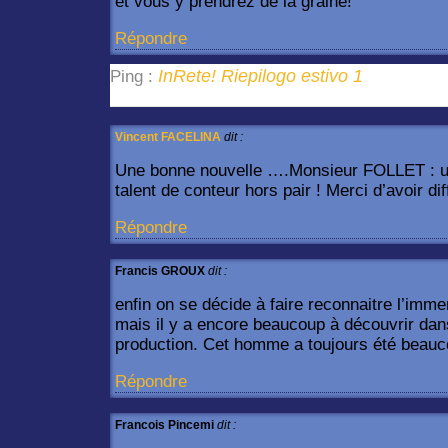
et vous y prendrez de la graine!
Répondre
InRete! Riepilogo estivo 1
Ping :
Vincent FACELINA
dit :
Une bonne nouvelle ….Monsieur FOLLET : un
talent de conteur hors pair ! Merci d’avoir d
Répondre
Francis GROUX
dit :
enfin on se décide à faire reconnaitre l’im
mais il y a encore beaucoup à découvrir dan
production. Cet homme a toujours été beauc
Répondre
Francois Pincemi
dit :