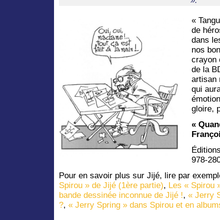
».
« Tangu
de héro
dans le
nos bon
crayon 
de la B
artisan
qui aur
émotion
gloire, 
« Quand
Franço
Édition
978-28
Pour en savoir plus sur Jijé, lire par exemp
Spirou » de Jijé (1ère partie)
,
Les « Spirou »
bande dessinée inconnue de Jijé !
,
« Jerry 
?
,
« Jerry Spring » dans Spirou et en album