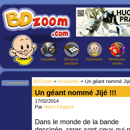
Actualités
BD de la
Patrimoine
Meilleures
semaine
ventes
BDZoom
>
Actualités
> Un géant nommé Jijé 
7 commentaires
Un géant nommé Jijé !!!
17/02/2014
Par
Henri Filippini
Dans le monde de la bande
dessinée, rares sont ceux qui n