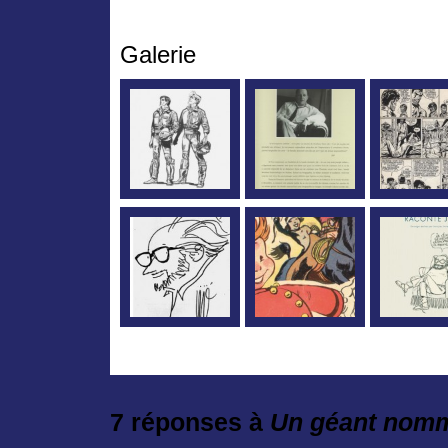
Galerie
7 réponses à
Un géant nommé