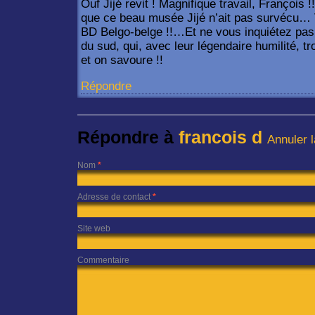
Ouf Jijé revit ! Magnifique travail, François !
que ce beau musée Jijé n’ait pas survécu… V
BD Belgo-belge !!…Et ne vous inquiétez pas, 
du sud, qui, avec leur légendaire humilité, tr
et on savoure !!
Répondre
Répondre à
francois d
Annuler 
Nom
*
Adresse de contact
*
Site web
Commentaire