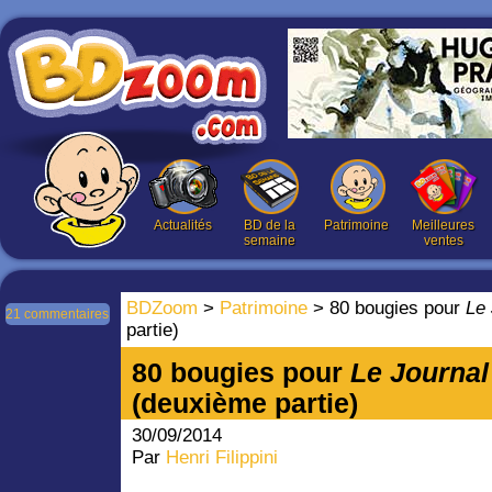
Actualités
BD de la
Patrimoine
Meilleures
semaine
ventes
BDZoom
>
Patrimoine
> 80 bougies pour
Le 
21 commentaires
partie)
80 bougies pour
Le Journal
(deuxième partie)
30/09/2014
Par
Henri Filippini