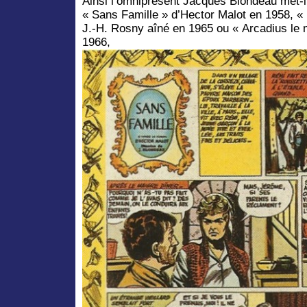
Ainsi l’omniprésent Jacques Blondeau met-i
« Sans Famille » d’Hector Malot en 1958, « 
J.-H. Rosny aîné en 1965 ou « Arcadius le 
1966,