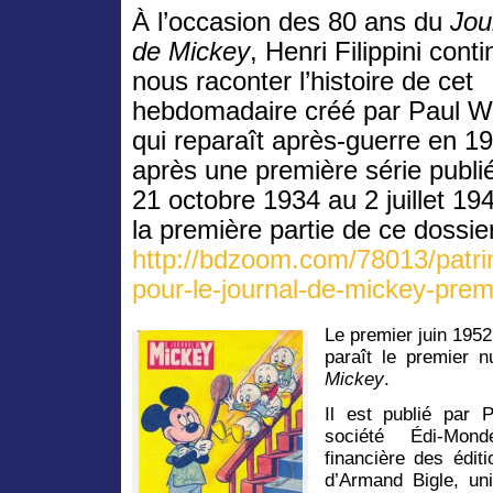
À l’occasion des 80 ans du
Jou
de Mickey
, Henri Filippini cont
nous raconter l’histoire de cet
hebdomadaire créé par Paul Wi
qui reparaît après-guerre en 1
après une première série publi
21 octobre 1934 au 2 juillet 194
la première partie de ce dossier 
http://bdzoom.com/78013/patri
pour-le-journal-de-mickey-premi
Le premier juin 1952
paraît le premier 
Mickey
.
Il est publié par 
société Édi-Mond
financière des édit
d’Armand Bigle, un