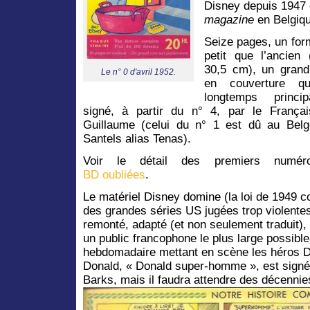
Disney depuis 1947 e
magazine
en Belgiqu
Seize pages, un for
petit que l’ancien
30,5 cm), un grand
Le n° 0 d'avril 1952.
en couverture qu
longtemps princip
signé, à partir du n° 4, par le França
Guillaume (celui du n° 1 est dû au Belg
Santels alias Tenas).
Voir le détail des premiers numér
BD oubliées
.
Le matériel Disney domine (la loi de 1949 co
des grandes séries US jugées trop violentes
remonté, adapté (et non seulement traduit), 
un public francophone le plus large possibl
hebdomadaire mettant en scène les héros D
Donald, « Donald super-homme », est sign
Barks, mais il faudra attendre des décennie