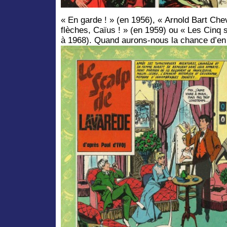
« En garde ! » (en 1956), « Arnold Bart Che
flèches, Caïus ! » (en 1959) ou « Les Cinq
à 1968). Quand aurons-nous la chance d’en 