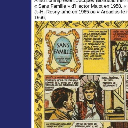
Ainsi l’omniprésent Jacques Blondeau met-i
« Sans Famille » d’Hector Malot en 1958, « 
J.-H. Rosny aîné en 1965 ou « Arcadius le 
1966,