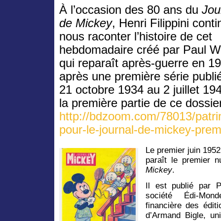
À l’occasion des 80 ans du
Jou
de Mickey
, Henri Filippini cont
nous raconter l’histoire de cet
hebdomadaire créé par Paul Wi
qui reparaît après-guerre en 1
après une première série publi
21 octobre 1934 au 2 juillet 194
la première partie de ce dossier 
http://bdzoom.com/78013/patri
pour-le-journal-de-mickey-premi
Le premier juin 1952
paraît le premier 
Mickey
.
Il est publié par 
société Édi-Mond
financière des édit
d’Armand Bigle, un