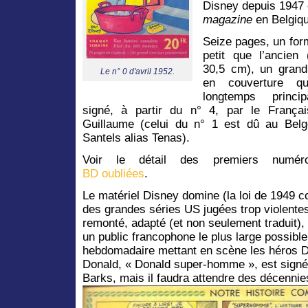
Disney depuis 1947 e
magazine
en Belgiqu
Seize pages, un for
petit que l’ancien
30,5 cm), un grand
Le n° 0 d'avril 1952.
en couverture qu
longtemps princip
signé, à partir du n° 4, par le França
Guillaume (celui du n° 1 est dû au Belg
Santels alias Tenas).
Voir le détail des premiers numér
BD oubliées
.
Le matériel Disney domine (la loi de 1949 co
des grandes séries US jugées trop violentes
remonté, adapté (et non seulement traduit), 
un public francophone le plus large possibl
hebdomadaire mettant en scène les héros D
Donald, « Donald super-homme », est sign
Barks, mais il faudra attendre des décennie