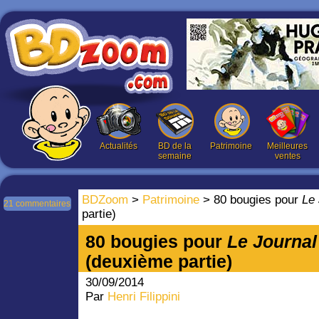
Actualités
BD de la
Patrimoine
Meilleures
semaine
ventes
BDZoom
>
Patrimoine
> 80 bougies pour
Le 
21 commentaires
partie)
80 bougies pour
Le Journal
(deuxième partie)
30/09/2014
Par
Henri Filippini