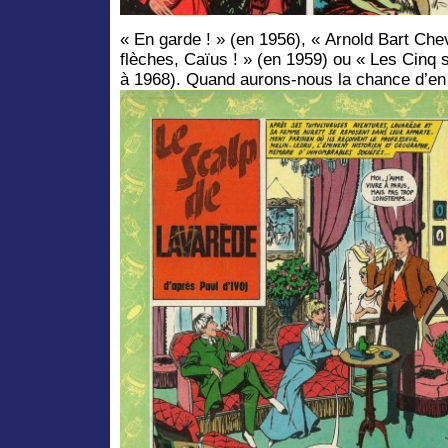
« En garde ! » (en 1956), « Arnold Bart Che
flèches, Caïus ! » (en 1959) ou « Les Cinq
à 1968). Quand aurons-nous la chance d’en 