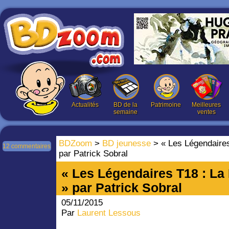
Actualités
BD de la
Patrimoine
Meilleures
semaine
ventes
BDZoom
>
BD jeunesse
> « Les Légendaires 
12 commentaires
par Patrick Sobral
« Les Légendaires T18 : La F
» par Patrick Sobral
05/11/2015
Par
Laurent Lessous