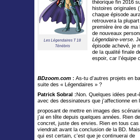
théorique fin 2016 s
histoires originales
chaque épisode aura
retrouvera la plupar
première ère de ma 
de nouveaux personn
Légendaire-verse
. J
Les Légendaires T 18
épisode achevé, je 
Ténébris
de la qualité finale d
espoir, car l’équipe 
BDzoom.com
:
As-tu d’autres projets en b
suite des « Légendaires » ?
Patrick Sobral :
Non. Quelques idées peut-ê
avec des dessinateurs que j’affectionne en 
proposant de mettre en images des scénari
j’ai en tête depuis quelques années. Rien d
concret, juste des envies. Rien en tous cas
viendrait avant la conclusion de la BD. Mai
qui est certain, c’est que je continuerai de