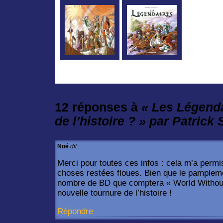
12 réponses à
« Les Légenda
de l’histoire ? » par Patrick 
Noé
dit :
Merci pour toutes ces infos : cela m’a perm
choses restées floues. Bien que le pamplem
nombre de BD que comptera « World Without 
nouvelle tournure de l’histoire !
Répondre