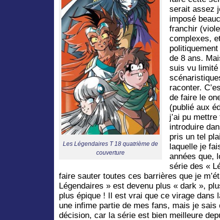
serait assez 
imposé beauc
franchir (vio
complexes, etc
politiquement 
de 8 ans. Mai
suis vu limit
scénaristique
raconter. C’e
de faire le on
(publié aux éd
j’ai pu mettre
introduire da
pris un tel pla
Les Légendaires T 18 quatrième de
laquelle je fa
couverture
années que, l
série des « Lé
faire sauter toutes ces barrières que je m’é
Légendaires » est devenu plus « dark », pl
plus épique ! Il est vrai que ce virage dans
une infime partie de mes fans, mais je sais q
décision, car la série est bien meilleure dep