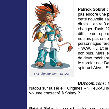
Patrick Sobral :
pas encore une p
cette nouvelle s
dirais… entre 3 
changer d’avis 10 
difficile de répo
ne sais pas enco
personnages fero
« W.W. »… Et je 
non plus. Mais je
de deux méchants
le sorcier noir Da
spirituel Abyss !!
Les Légendaires T 18 Gryf
BDzoom.com
:
C
Nadou sur la série « Origines » ? Peux-tu n
volume consacré à Shimy ?
Patrick Sobral :
Le prochain tome de la sag