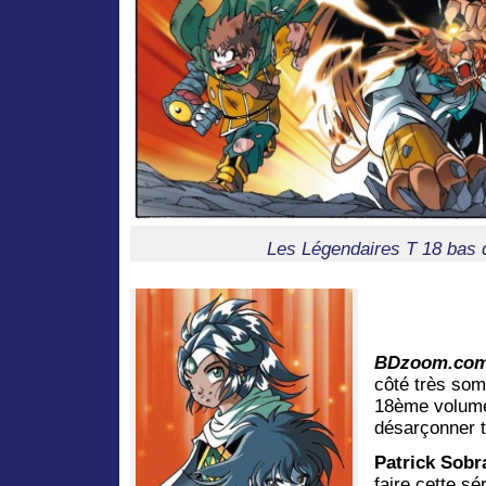
Les Légendaires T 18 bas 
BDzoom.co
côté très som
18ème volume
désarçonner t
Patrick Sobra
faire cette sé