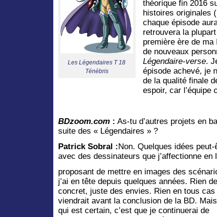
théorique fin 2016 s
histoires originales
chaque épisode aura
retrouvera la plupar
première ère de ma 
de nouveaux personn
Légendaire-verse
. J
Les Légendaires T 18
épisode achevé, je 
Ténébris
de la qualité finale d
espoir, car l’équipe 
BDzoom.com
:
As-tu d’autres projets en b
suite des « Légendaires » ?
Patrick Sobral :
Non. Quelques idées peut-ê
avec des dessinateurs que j’affectionne en 
proposant de mettre en images des scénari
j’ai en tête depuis quelques années. Rien d
concret, juste des envies. Rien en tous cas
viendrait avant la conclusion de la BD. Mai
qui est certain, c’est que je continuerai de