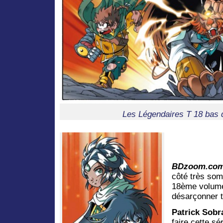
Les Légendaires T 18 bas 
BDzoom.co
côté très som
18ème volume
désarçonner t
Patrick Sobra
faire cette sé