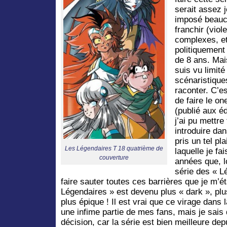
serait assez 
imposé beauc
franchir (vio
complexes, etc
politiquement 
de 8 ans. Mai
suis vu limit
scénaristique
raconter. C’e
de faire le on
(publié aux éd
j’ai pu mettre
introduire da
pris un tel pla
Les Légendaires T 18 quatrième de
laquelle je fa
couverture
années que, l
série des « Lé
faire sauter toutes ces barrières que je m’é
Légendaires » est devenu plus « dark », pl
plus épique ! Il est vrai que ce virage dans
une infime partie de mes fans, mais je sais q
décision, car la série est bien meilleure dep