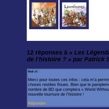
12 réponses à
« Les Légenda
de l’histoire ? » par Patrick 
Noé
dit :
Merci pour toutes ces infos : cela m’a perm
choses restées floues. Bien que le pamplem
nombre de BD que comptera « World Without 
nouvelle tournure de l’histoire !
Répondre