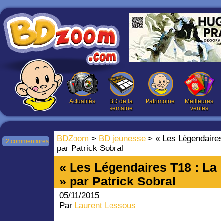
Actualités
BD de la
Patrimoine
Meilleures
semaine
ventes
BDZoom
>
BD jeunesse
> « Les Légendaires 
12 commentaires
par Patrick Sobral
« Les Légendaires T18 : La F
» par Patrick Sobral
05/11/2015
Par
Laurent Lessous