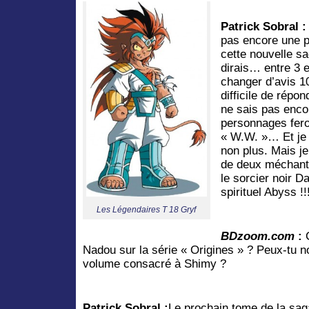
Patrick Sobral :
pas encore une p
cette nouvelle s
dirais… entre 3 
changer d’avis 10 
difficile de répo
ne sais pas enco
personnages fero
« W.W. »… Et je 
non plus. Mais je
de deux méchants
le sorcier noir Da
spirituel Abyss !!
Les Légendaires T 18 Gryf
BDzoom.com
:
C
Nadou sur la série « Origines » ? Peux-tu n
volume consacré à Shimy ?
Patrick Sobral :
Le prochain tome de la sag