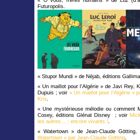
« Ô vous, frères humains » de Luz (d’ap
Futuropolis.
« Stupor Mundi » de Néjab, éditions Gallima
« Un maillot pour l’Algérie » de Javi Rey, K
Dupuis ; voir
« Un maillot pour l’Algérie » 
Kris
.
« Une mystérieuse mélodie ou comment M
Cosey, éditions Glénat Disney ; voir
Mick
les autres… : encore vivants !
.
« Watertown » de Jean-Claude Götting, 
Watertown » par Jean-Claude Götting
.