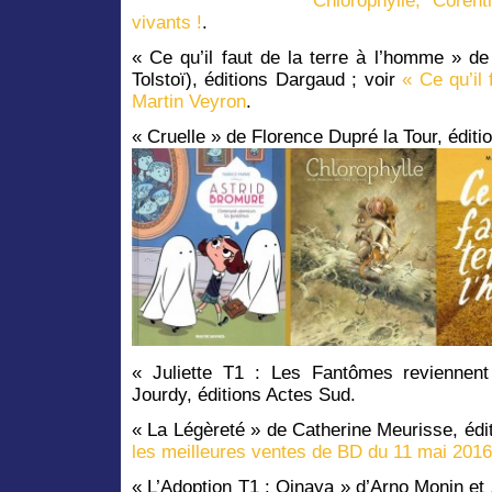
Chlorophylle, Coren
vivants !
.
« Ce qu’il faut de la terre à l’homme » d
Tolstoï), éditions Dargaud ; voir
« Ce qu’il
Martin Veyron
.
« Cruelle » de Florence Dupré la Tour, édit
« Juliette T1 : Les Fantômes reviennen
Jourdy, éditions Actes Sud.
« La Légèreté » de Catherine Meurisse, édi
les meilleures ventes de BD du 11 mai 2016
« L’Adoption T1 : Qinaya » d’Arno Monin et 