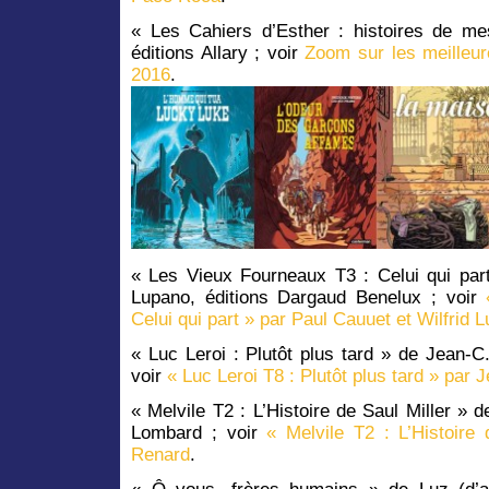
« Les Cahiers d’Esther : histoires de m
éditions Allary ; voir
Zoom sur les meilleur
2016
.
« Les Vieux Fourneaux T3 : Celui qui part
Lupano, éditions Dargaud Benelux ; voir
Celui qui part » par Paul Cauuet et Wilfrid 
« Luc Leroi : Plutôt plus tard » de Jean-C.
voir
« Luc Leroi T8 : Plutôt plus tard » par 
« Melvile T2 : L’Histoire de Saul Miller »
Lombard ; voir
« Melvile T2 : L’Histoire
Renard
.