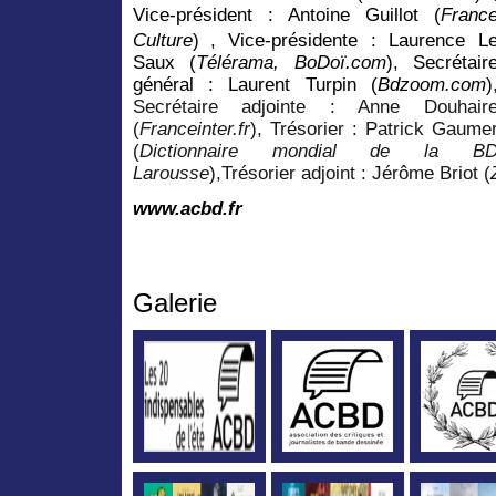
Vice-président : Antoine Guillot (
Franc
Culture
) , Vice-présidente : Laurence L
Saux (
Télérama, BoDoï.com
), Secrétair
général : Laurent Turpin (
Bdzoom.com
)
Secrétaire adjointe : Anne Douhair
(
Franceinter.fr
), Trésorier : Patrick Gaume
(
Dictionnaire mondial de la B
Larousse
),Trésorier adjoint : Jérôme Briot (
www.acbd.fr
Galerie