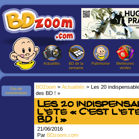
Actualités
BD de la
Patrimoine
Meilleures
semaine
ventes
BDZoom
>
Actualités
> Les 20 indispensables 
Pas de
des BD ! »
commentaire
Les 20 indispensa
l’été « C’est l’été
BD ! »
21/06/2016
Par
BDzoom.com