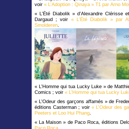
voir
« L’Adoption : Qinaya » T1 par Arno Mo
« L’Été Diabolik » d’Alexandre Clérisse e
Dargaud ; voir
« L’Été Diabolik » par A
Smolderen
.
« L’Homme qui tua Lucky Luke » de Matth
Comics ; voir
« L’Homme qui tua Lucky Lu
« L’Odeur des garçons affamés » de Freder
éditions Casterman ; voir
« L’Odeur des ga
Peeters et Loo Hui Phang
.
« La Maison » de Paco Roca, éditions Delc
Paco Roca
.