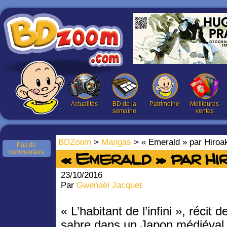
Actualités
BD de la
Patrimoine
Meilleures
semaine
ventes
BDZoom
>
Mangas
> « Emerald » par Hiroa
Pas de
commentaire
« Emerald » par H
23/10/2016
Par
Gwenaël Jacquet
« L’habitant de l’infini », récit d
sabre dans un Japon médiéval