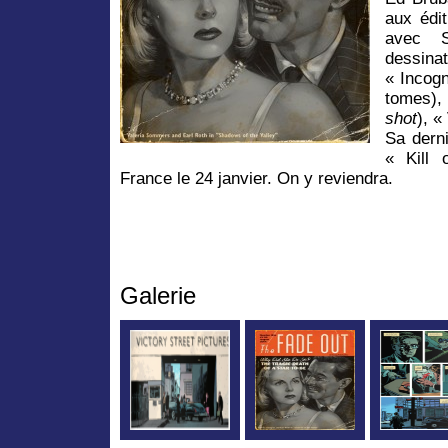
aux édit
avec S
dessinat
« Incogn
tomes)
shot
), «
Sa derni
« Kill 
France le 24 janvier. On y reviendra.
Galerie