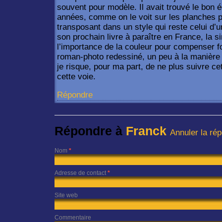
souvent pour modèle. Il avait trouvé le bon é
années, comme on le voit sur les planches p
transposant dans un style qui reste celui d’
son prochain livre à paraître en France, la sim
l’importance de la couleur pour compenser fo
roman-photo redessiné, un peu à la manièr
je risque, pour ma part, de ne plus suivre ce
cette voie.
Répondre
Répondre à
Franck
Annuler la ré
Nom
*
Adresse de contact
*
Site web
Commentaire