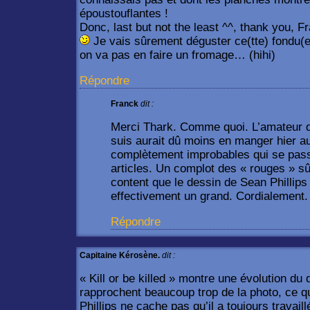
époustouflantes !
Donc, last but not the least ^^, thank you, F
Je vais sûrement déguster ce(tte) fondu(e)
on va pas en faire un fromage… (hihi)
Répondre
Franck
dit :
Merci Thark. Comme quoi. L’amateur d
suis aurait dû moins en manger hier a
complètement improbables qui se passe
articles. Un complot des « rouges » s
content que le dessin de Sean Phillips
effectivement un grand. Cordialement.
Répondre
Capitaine Kérosène.
dit :
« Kill or be killed » montre une évolution du
rapprochent beaucoup trop de la photo, ce qu
Phillips ne cache pas qu’il a toujours travail