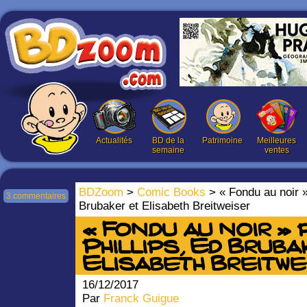
Actualités
BD de la
Patrimoine
Meilleures
semaine
ventes
BDZoom
>
Comic Books
> « Fondu au noir »
3 commentaires
Brubaker et Elisabeth Breitweiser
« Fondu au noir »
Phillips, Ed Bruba
Elisabeth Breitwe
16/12/2017
Par
Franck Guigue