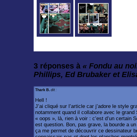
3 réponses à
« Fondu au noi
Phillips, Ed Brubaker et Eli
Thark B.
dit :
Hell !
J’ai cliqué sur l’article car j’adore le style
notamment quand il collabore avec le grand 
« oops », là, rien à voir : c’est d’un certain S
est question. Bon, pas grave, la bourde a un 
ça me permet de découvrir ce dessinateur br
connaissais pas et dont les planches montré