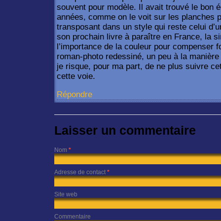
souvent pour modèle. Il avait trouvé le bon é
années, comme on le voit sur les planches p
transposant dans un style qui reste celui d’
son prochain livre à paraître en France, la sim
l’importance de la couleur pour compenser fo
roman-photo redessiné, un peu à la manièr
je risque, pour ma part, de ne plus suivre ce
cette voie.
Répondre
Laisser un commentaire
Nom
*
Adresse de contact
*
Site web
Commentaire