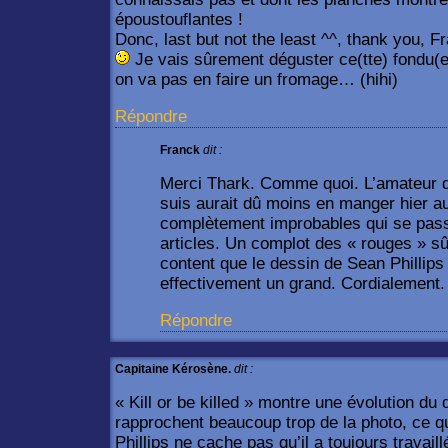
époustouflantes !
Donc, last but not the least ^^, thank you, F
Je vais sûrement déguster ce(tte) fondu(e)
on va pas en faire un fromage… (hihi)
Répondre
Franck
dit :
Merci Thark. Comme quoi. L’amateur d
suis aurait dû moins en manger hier a
complètement improbables qui se passe
articles. Un complot des « rouges » s
content que le dessin de Sean Phillips
effectivement un grand. Cordialement.
Répondre
Capitaine Kérosène.
dit :
« Kill or be killed » montre une évolution du
rapprochent beaucoup trop de la photo, ce qu
Phillips ne cache pas qu’il a toujours travail