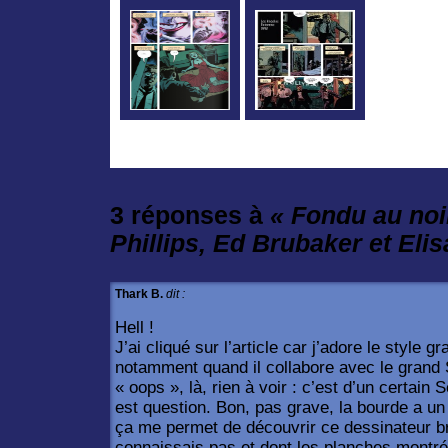
3 réponses à
« Fondu au noi
Phillips, Ed Brubaker et Eli
Thark B.
dit :
Hell !
J’ai cliqué sur l’article car j’adore le style
notamment quand il collabore avec le grand 
« oops », là, rien à voir : c’est d’un certain S
est question. Bon, pas grave, la bourde a un 
ça me permet de découvrir ce dessinateur br
connaissais pas et dont les planches montré