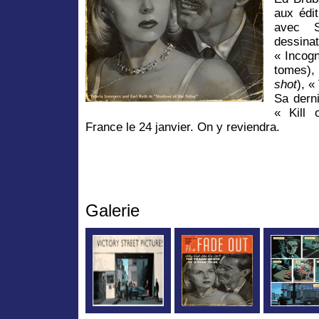
aux édit
avec S
dessinat
« Incogn
tomes)
shot
), «
Sa derni
« Kill 
France le 24 janvier. On y reviendra.
Galerie