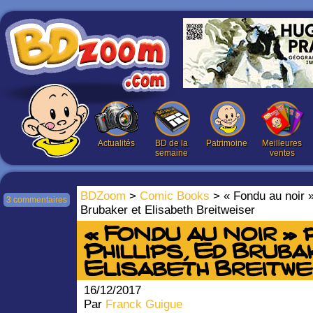
Actualités
BD de la
Patrimoine
Meilleures
semaine
ventes
BDZoom
>
Comic Books
> « Fondu au noir »
3 commentaires
Brubaker et Elisabeth Breitweiser
« Fondu au noir »
Phillips, Ed Bruba
Elisabeth Breitwe
16/12/2017
Par
Franck Guigue