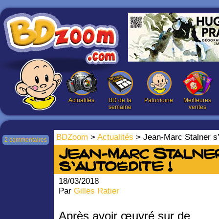
Actualités
BD de la
Patrimoine
Meilleures
semaine
ventes
BDZoom
>
Actualités
> Jean-Marc Stalner s’
2 commentaires
Jean-Marc Stalne
s’autoédite !
18/03/2018
Par
Gilles Ratier
Après avoir œuvré sur de