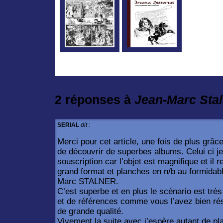
2 réponses à
Jean-Marc Stal
SERIAL
dit :
Merci pour cet article, une fois de plus gr
de découvrir de superbes albums. Celui ci je 
souscription car l’objet est magnifique et i
grand format et planches en n/b au formidab
Marc STALNER.
C’est superbe et en plus le scénario est trè
et de références comme vous l’avez bien ré
de grande qualité.
Vivement la suite avec j’espère autant de p