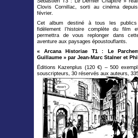
Sébastien T3 : Le Dernier Chapitre » réal
Clovis Cornillac, sorti au cinéma depui
février.
Cet album destiné à tous les publics 
fidèlement l’histoire complète du film 
permettra de vous replonger dans cett
aventure aux paysages époustouflants.
«
Arcana Historiae
T1 : Le Parchem
Guillaume »
par
Jean-Marc
Stalner
et Phi
Éditions Kazenplus (120 €) – 500 exempl
souscripteurs, 30 réservés aux auteurs, 3