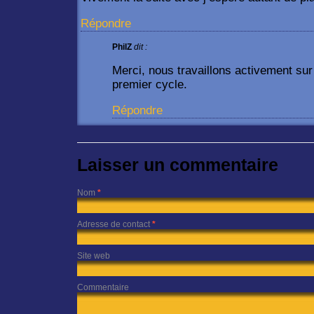
Répondre
PhilZ
dit :
Merci, nous travaillons activement sur
premier cycle.
Répondre
Laisser un commentaire
Nom
*
Adresse de contact
*
Site web
Commentaire