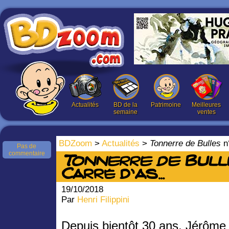
Actualités
BD de la
Patrimoine
Meilleures
semaine
ventes
BDZoom
>
Actualités
>
Tonnerre de Bulles
n
Pas de
commentaire
Tonnerre de Bull
Carré d’as…
19/10/2018
Par
Henri Filippini
Depuis bientôt 30 ans, Jérôme