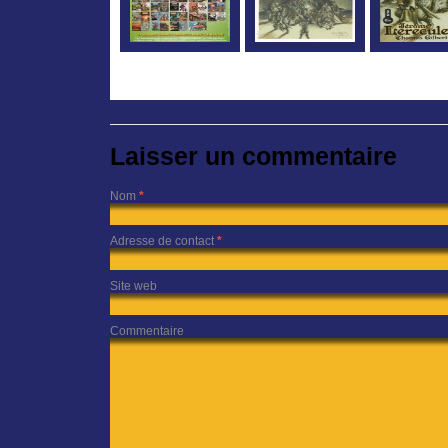
Laisser un commentaire
Nom
*
Adresse de contact
*
Site web
Commentaire