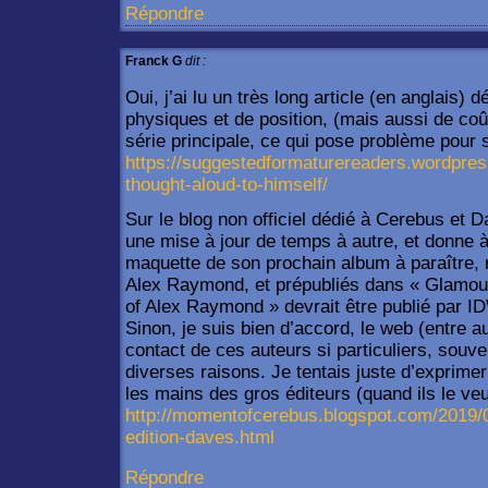
Répondre
Franck G
dit :
Oui, j’ai lu un très long article (en anglais)
physiques et de position, (mais aussi de coût
série principale, ce qui pose problème pour sa
https://suggestedformaturereaders.wordpre
thought-aloud-to-himself/
Sur le blog non officiel dédié à Cerebus et D
une mise à jour de temps à autre, et donne à
maquette de son prochain album à paraître,
Alex Raymond, et prépubliés dans « Glamou
of Alex Raymond » devrait être publié par ID
Sinon, je suis bien d’accord, le web (entre a
contact de ces auteurs si particuliers, souve
diverses raisons. Je tentais juste d’exprime
les mains des gros éditeurs (quand ils le veu
http://momentofcerebus.blogspot.com/2019/0
edition-daves.html
Répondre