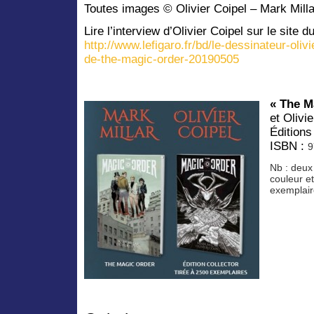
Toutes images © Olivier Coipel – Mark Mill
Lire l’interview d’Olivier Coipel sur le site d
http://www.lefigaro.fr/bd/le-dessinateur-oliv
de-the-magic-order-20190505
« The 
et Olivi
Éditions
ISBN :
9
Nb : deux
couleur et
exemplair