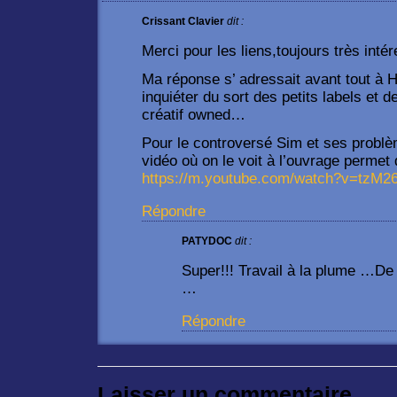
Crissant Clavier
dit :
Merci pour les liens,toujours très inté
Ma réponse s’ adressait avant tout à H
inquiéter du sort des petits labels et d
créatif owned…
Pour le controversé Sim et ses problè
vidéo où on le voit à l’ouvrage permet 
https://m.youtube.com/watch?v=tzM
Répondre
PATYDOC
dit :
Super!!! Travail à la plume …De 
…
Répondre
Laisser un commentaire