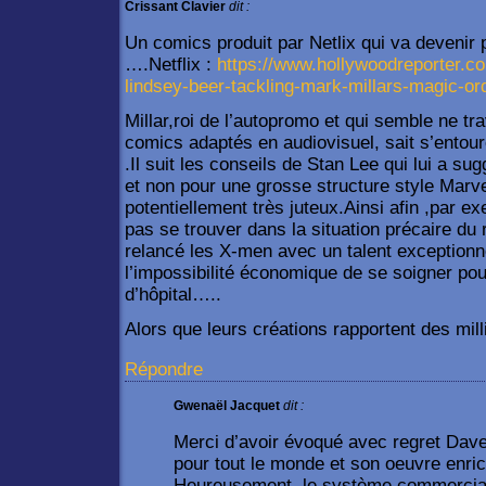
Crissant Clavier
dit :
Un comics produit par Netlix qui va devenir
….Netflix :
https://www.hollywoodreporter.c
lindsey-beer-tackling-mark-millars-magic-or
Millar,roi de l’autopromo et qui semble ne tra
comics adaptés en audiovisuel, sait s’entour
.Il suit les conseils de Stan Lee qui lui a 
et non pour une grosse structure style Marve
potentiellement très juteux.Ainsi afin ,par e
pas se trouver dans la situation précaire du
relancé les X-men avec un talent exceptionne
l’impossibilité économique de se soigner pour
d’hôpital…..
Alors que leurs créations rapportent des mill
Répondre
Gwenaël Jacquet
dit :
Merci d’avoir évoqué avec regret Dave
pour tout le monde et son oeuvre enric
Heureusement, le système commercial