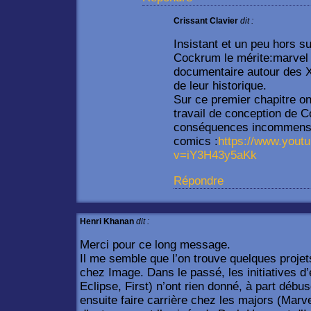
Crissant Clavier
dit :
Insistant et un peu hors su
Cockrum le mérite:marvel
documentaire autour des 
de leur historique.
Sur ce premier chapitre on
travail de conception de 
conséquences incommensur
comics :
https://www.yout
v=iY3H43y5aKk
Répondre
Henri Khanan
dit :
Merci pour ce long message.
Il me semble que l’on trouve quelques proje
chez Image. Dans le passé, les initiatives d’
Eclipse, First) n’ont rien donné, à part débu
ensuite faire carrière chez les majors (Marve