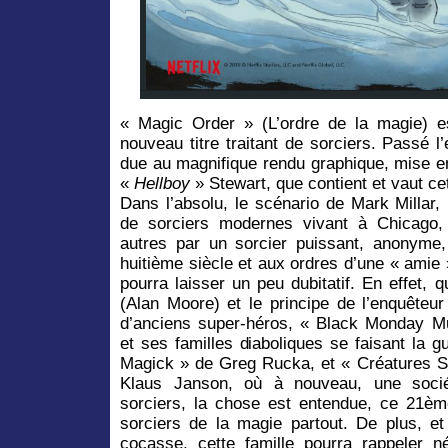
« Magic Order » (L’ordre de la magie) e
nouveau titre traitant de sorciers. Passé l’
due au magnifique rendu graphique, mise en
«
Hellboy
» Stewart, que contient et vaut cet
Dans l’absolu, le scénario de Mark Millar,
de sorciers modernes vivant à Chicago,
autres par un sorcier puissant, anonyme,
huitième siècle et aux
ordres d’une « ami
e
pourra laisser un peu dubitatif. En effet,
(Alan Moore) et le principe de l’enquêteur
d’anciens super-héros, « Black Monday M
et ses familles diaboliques se faisant la 
Magick » de Greg Rucka, et « Créatures 
Klaus Janson, où à nouveau, une sociét
sorciers, la chose est entendue, ce 21èm
sorciers de la magie partout. De plus, et c
cocasse, cette famille pourra rappeler 