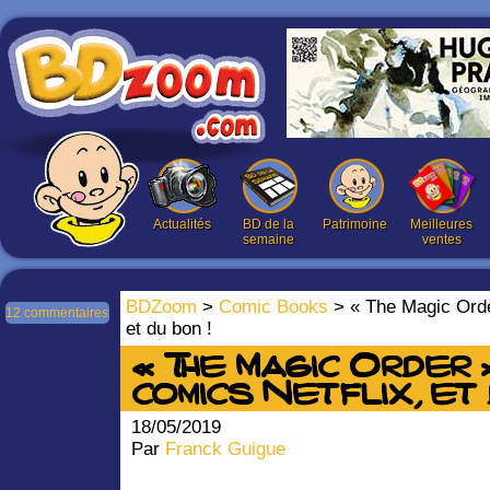
Actualités
BD de la
Patrimoine
Meilleures
semaine
ventes
BDZoom
>
Comic Books
> « The Magic Order
12 commentaires
et du bon !
« The Magic Order »
comics Netflix, et 
18/05/2019
Par
Franck Guigue