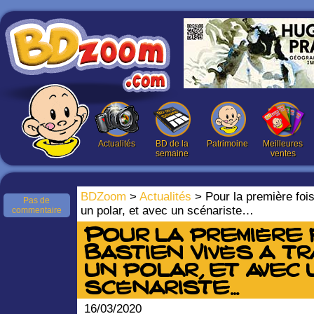
Actualités
BD de la
Patrimoine
Meilleures
semaine
ventes
BDZoom
>
Actualités
> Pour la première fois
Pas de
un polar, et avec un scénariste…
commentaire
Pour la première 
Bastien Vivès a tr
un polar, et avec 
scénariste…
16/03/2020