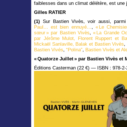
faiblesses dans un climat délétère, est une j
Gilles RATIER
(1)
Sur Bastien Vivès, voir aussi, parmi
Paul… est bien ennuyé…
,
« Le Chemisie
sœur » par Bastien Vivès
,
« La Grande Od
par Jérôme Mulot, Florent Ruppert et Ba
Mickaël Sanlaville, Balak et Bastien Vivès
,
Bastien Vivés
,
“Polina”
,
Bastien Vivès et Al
« Quatorze Juillet » par Bastien Vivès et
Éditions Casterman (22 €) — ISBN : 978-2