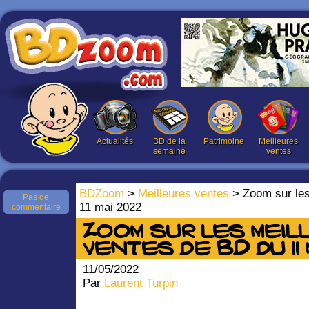
Actualités
BD de la
Patrimoine
Meilleures
semaine
ventes
BDZoom
>
Meilleures ventes
> Zoom sur les
Pas de
11 mai 2022
commentaire
Zoom sur les meil
ventes de BD du 11
11/05/2022
Par
Laurent Turpin