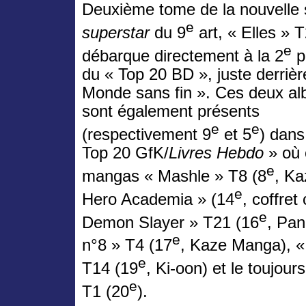
Deuxième tome de la nouvelle 
e
superstar
du 9
art, « Elles » 
e
débarque directement à la 2
p
du « Top 20 BD », juste derrièr
Monde sans fin ». Ces deux a
sont également présents
e
e
(respectivement 9
et 5
) dans
Top 20 GfK/
Livres Hebdo
» où 
e
mangas « Mashle » T8 (8
, K
e
Hero Academia » (14
, coffret
e
Demon Slayer » T21 (16
, Pan
e
n°8 » T4 (17
, Kaze Manga), «
e
T14 (19
, Ki-oon) et le toujour
e
T1 (20
).