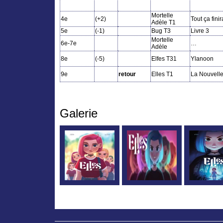
Mortelle
4e
(+2)
Tout ça fini
Adèle T1
5e
(-1)
Bug T3
Livre 3
Mortelle
6e-7e
…
Adèle
8e
(-5)
Elfes T31
Ylanoon
9e
retour
Elles T1
La Nouvelle
Galerie