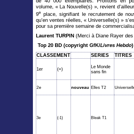
de 40 000 exemplaires. Profitons en po
volume, « La Nouvelle(s) », revient d’ailleu
e
9
place, signifiant le recrutement de nou
qu’en ventes réelles, « Universelle(s) » s’
pour sa première semaine de commercialisa
Laurent TURPIN
(Merci à Diane Rayer des
Top 20 BD (copyright GfK/
Livres Hebdo
CLASSEMENT
SERIES
TITRES
Le Monde
1er
(=)
sans fin
2e
nouveau
Elles T
2
Universell
3e
(-1)
Bleak T1