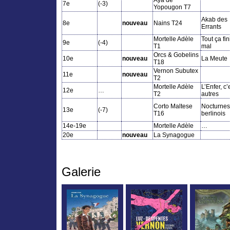
7e
(-3)
Yopougon T7
Akab des
8e
nouveau
Nains T24
Errants
Mortelle Adèle
Tout ça fin
9e
(-4)
T1
mal
Orcs & Gobelins
10e
nouveau
La Meute
T18
Vernon Subutex
11e
nouveau
T2
Mortelle Adèle
L’Enfer, c’
12e
…
T2
autres
Corto Maltese
Nocturnes
13e
(-7)
T16
berlinois
14e-19e
Mortelle Adèle
…
20e
nouveau
La Synagogue
Galerie