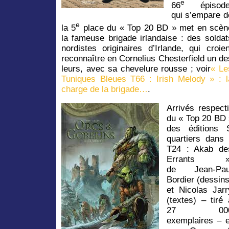
e
66
épisode
qui s’empare d
e
la 5
place du « Top 20 BD » met en scèn
la fameuse brigade irlandaise : des soldat
nordistes originaires d’Irlande, qui croien
reconnaître en Cornelius Chesterfield un de
leurs, avec sa chevelure rousse ; voir
« Le
Tuniques Bleues T66 : Irish Melody » : l
charge de la brigade…
.
Arrivés respec
du « Top 20 BD 
des éditions S
quartiers dan
T24 : Akab de
Errants »
de Jean-Pau
Bordier (dessins
et Nicolas Jarr
(textes) – tiré 
27 00
exemplaires – e