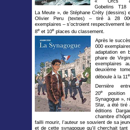
« Orcs 
Gobelins T18 
La Meute », de Stéphane Créty (dessins) e
Olivier Peru (textes) – tiré à 28 00
exemplaires – s’octroient respectivement le
e
e
8
et 10
places du classement.
Après le succès
000 exemplaires
adaptation en b
phare de Virgi
exemplaires au
deuxième tom
e
déboule à la 11
Dernière en
e
20
position
Synagogue », ré
Sfar, a été tir
éditions Darg
chambre d’hôpit
failli mourir, l’auteur se souvient de sa je
et de cette synagogue qu’il cherchait tant