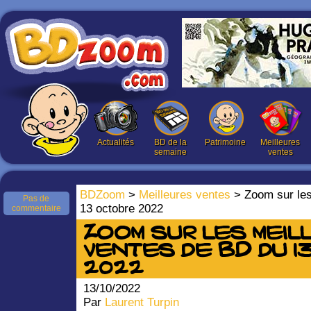
Actualités
BD de la
Patrimoine
Meilleures
semaine
ventes
BDZoom
>
Meilleures ventes
> Zoom sur les
Pas de
13 octobre 2022
commentaire
Zoom sur les meil
ventes de BD du 1
2022
13/10/2022
Par
Laurent Turpin