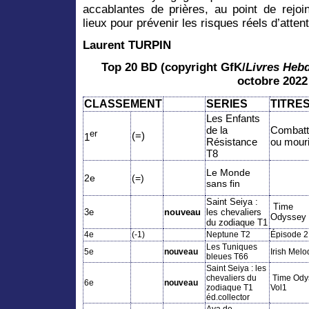
accablantes de prières, au point de rejoi
lieux pour prévenir les risques réels d’attent
Laurent TURPIN
Top 20 BD (copyright GfK/
Livres Heb
octobre 2022
CLASSEMENT
SERIES
TITRE
Les Enfants
de la
Combatt
er
(=)
1
Résistance
ou mouri
T
8
Le Monde
2e
(=)
sans fin
Saint Seiya :
Time
3e
nouveau
les chevaliers
Odyssey 
du zodiaque T1
4e
(-1)
Neptune T2
Épisode 2
Les Tuniques
5e
nouveau
Irish Melo
bleues T66
Saint Seiya : les
chevaliers du
Time Ody
6e
nouveau
zodiaque T1
Vol1
éd.collector
Aya de