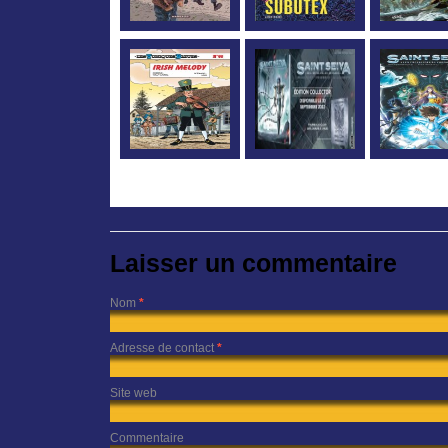
Laisser un commentaire
Nom
*
Adresse de contact
*
Site web
Commentaire