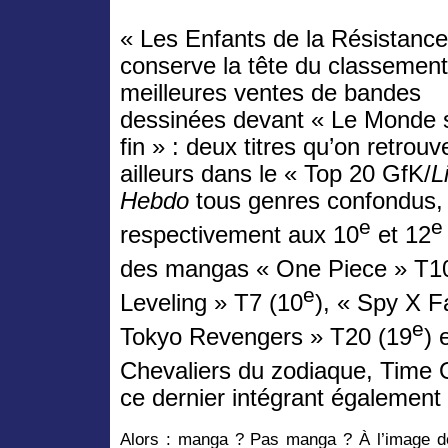
« Les Enfants de la Résistanc
conserve la tête du classemen
meilleures ventes de bandes
dessinées devant « Le Monde 
fin » : deux titres qu’on retrouv
ailleurs dans le « Top 20 GfK/
L
Hebdo
tous genres confondus,
e
e
respectivement aux 10
et 12
des mangas « One Piece » T1
e
Leveling » T7 (10
), « Spy X F
e
Tokyo Revengers » T20 (19
) 
Chevaliers du zodiaque, Time 
ce dernier intégrant également 
Alors : manga ? Pas manga ? À l’image de 