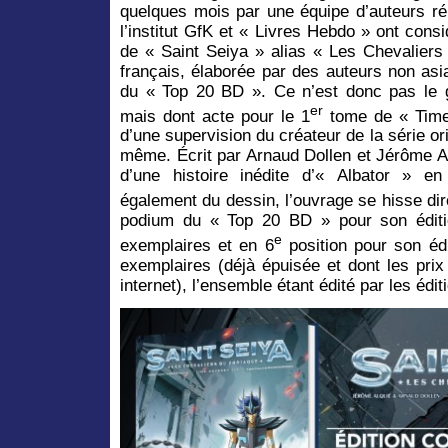
quelques mois par une équipe d’auteurs ré
l’institut GfK et « Livres Hebdo » ont cons
de « Saint Seiya » alias « Les Chevaliers
français, élaborée par des auteurs non asia
du « Top 20 BD ». Ce n’est donc pas le 
er
mais dont acte pour le 1
tome de « Time 
d’une supervision du créateur de la série o
même. Écrit par Arnaud Dollen et Jérôme Al
d’une histoire inédite d’« Albator » e
également du dessin, l’ouvrage se hisse dir
podium du « Top 20 BD » pour son éditio
e
exemplaires et en 6
position pour son éd
exemplaires (déjà épuisée et dont les pri
internet), l’ensemble étant édité par les édi