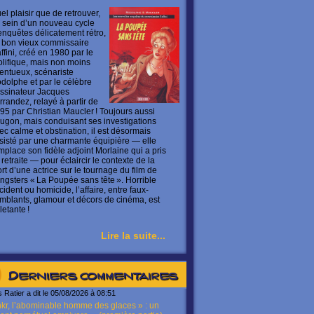
el plaisir que de retrouver,
 sein d’un nouveau cycle
enquêtes délicatement rétro,
 bon vieux commissaire
ffini, créé en 1980 par le
olifique, mais non moins
lentueux, scénariste
dolphe et par le célèbre
ssinateur Jacques
rrandez, relayé à partir de
95 par Christian Maucler ! Toujours aussi
ugon, mais conduisant ses investigations
ec calme et obstination, il est désormais
sisté par une charmante équipière — elle
mplace son fidèle adjoint Morlaine qui a pris
 retraite — pour éclaircir le contexte de la
rt d’une actrice sur le tournage du film de
ngsters « La Poupée sans tête ». Horrible
cident ou homicide, l’affaire, entre faux-
mblants, glamour et décors de cinéma, est
letante !
Lire la suite...
Derniers commentaires
s Ratier a dit le 05/08/2026 à 08:51
kr, l’abominable homme des glaces » : un