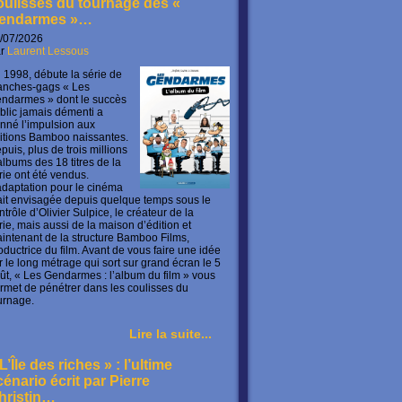
oulisses du tournage des «
endarmes »…
/07/2026
ar
Laurent Lessous
 1998, débute la série de
anches-gags « Les
ndarmes » dont le succès
blic jamais démenti a
nné l’impulsion aux
itions Bamboo naissantes.
puis, plus de trois millions
albums des 18 titres de la
rie ont été vendus.
adaptation pour le cinéma
ait envisagée depuis quelque temps sous le
ntrôle d’Olivier Sulpice, le créateur de la
rie, mais aussi de la maison d’édition et
intenant de la structure Bamboo Films,
oductrice du film. Avant de vous faire une idée
r le long métrage qui sort sur grand écran le 5
ût, « Les Gendarmes : l’album du film » vous
rmet de pénétrer dans les coulisses du
urnage.
Lire la suite...
L’Île des riches » : l’ultime
cénario écrit par Pierre
hristin…