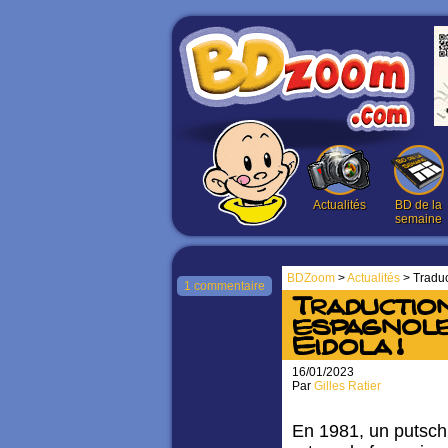
Actualités
BD de la
semaine
BDZoom
>
Actualités
> Traduc
1 commentaire
Traductio
espagnole
Eidola !
16/01/2023
Par
Gilles Ratier
En 1981, un putsch 