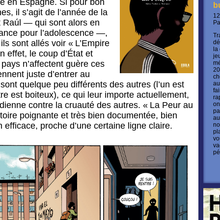
me en Espagne. Si pour bon
b
s, il s’agit de l’année de la
12
t Raúl — qui sont alors en
P
enfance pour l’adolescence —,
Tr
 ils sont allés voir « L’Empire
dé
la
n effet, le coup d’État et
je
u pays n’affectent guère ces
mé
20
ennent juste d’entrer au
ch
sont quelque peu différents des autres (l’un est
au
fa
utre est boiteux), ce qui leur importe actuellement,
ra
tidienne contre la cruauté des autres. « La Peur au
on
pa
stoire poignante et très bien documentée, bien
au
 efficace, proche d’une certaine ligne claire.
no
pl
vo
va
pé