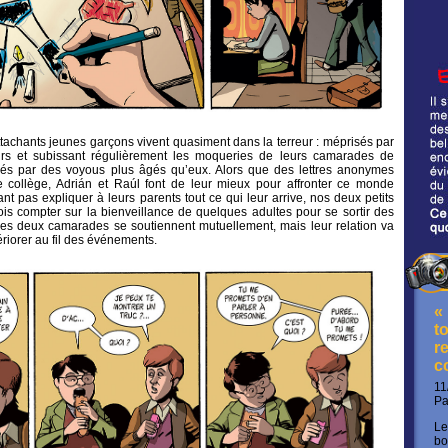
tachants jeunes garçons vivent quasiment dans la terreur : méprisés par
urs et subissant régulièrement les moqueries de leurs camarades de
celés par des voyous plus âgés qu’eux. Alors que des lettres anonymes
e collège, Adrián et Raúl font de leur mieux pour affronter ce monde
nt pas expliquer à leurs parents tout ce qui leur arrive, nos deux petits
ois compter sur la bienveillance de quelques adultes pour se sortir des
es deux camarades se soutiennent mutuellement, mais leur relation va
riorer au fil des événements.
«
t
re
c
11
P
Le
bo