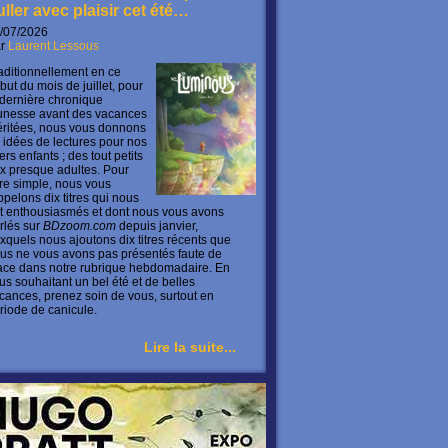
uller avec plaisir cet été…
/07/2026
ar
Laurent Lessous
aditionnellement en ce
but du mois de juillet, pour
 dernière chronique
unesse avant des vacances
ritées, nous vous donnons
 idées de lectures pour nos
ers enfants ; des tout petits
x presque adultes. Pour
ire simple, nous vous
ppelons dix titres qui nous
t enthousiasmés et dont nous vous avons
rlés sur
BDzoom.com
depuis janvier,
xquels nous ajoutons dix titres récents que
us ne vous avons pas présentés faute de
ace dans notre rubrique hebdomadaire. En
us souhaitant un bel été et de belles
cances, prenez soin de vous, surtout en
riode de canicule.
Lire la suite...