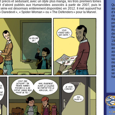
ait précis et séduisant, avec un style plus manga, les trois premiers tomes
Qu
nt d’abord publiés aux Humanoïdes associés à partir de 2007, puis le
au
 série est désormais entièrement disponible) en 2012. Il met aujourd’hui
d’
 Daredevil », « Spider-Woman » ou « The Defenders » pour la Marvel.
ce
Ra
pr
ta
Ro
de
Fe
19
bo
av
as
re
sa
mo
ga
ac
se
ha
Gille
« On