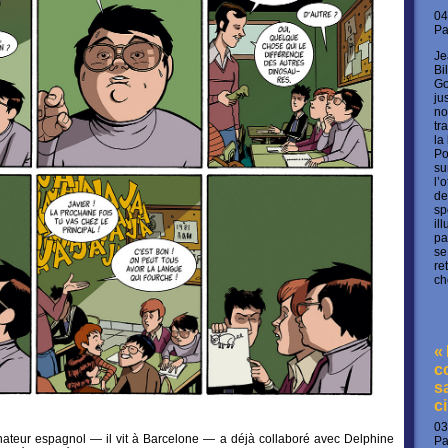
04
P
Je
Bi
Go
ju
no
tr
la
Po
su
l’
de
sp
il
pa
se
re
ch
«
c
s
c
03
r espagnol — il vit à Barcelone — a déjà collaboré avec Delphine
P