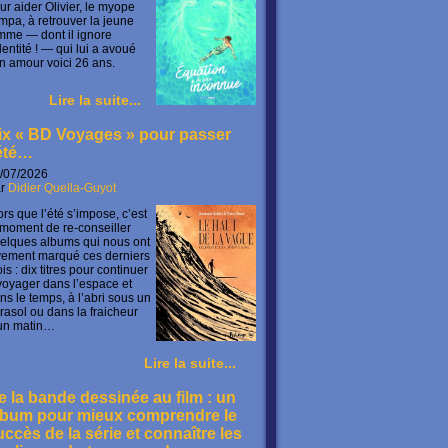
ur aider Olivier, le myope
mpa, à retrouver la jeune
mme — dont il ignore
identité ! — qui lui a avoué
n amour voici 26 ans.
Lire la suite...
ix « BD Voyages » pour passer
’été…
/07/2026
ar
Didier Quella-Guyot
ors que l’été s’impose, c’est
 moment de re-conseiller
elques albums qui nous ont
vement marqué ces derniers
is : dix titres pour continuer
voyager dans l’espace et
ns le temps, à l’abri sous un
rasol ou dans la fraicheur
un matin…
Lire la suite...
e la bande dessinée au film : un
lbum pour mieux comprendre le
uccès de la série et connaître les