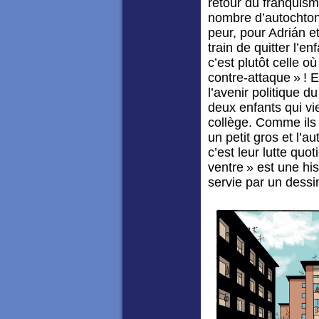
retour du franquis
nombre d’autochtone
peur, pour Adrián e
train de quitter l’
c’est plutôt celle où
contre-attaque » ! E
l’avenir politique d
deux enfants qui vi
collège. Comme ils 
un petit gros et l’a
c’est leur lutte quo
ventre » est une hi
servie par un dessin