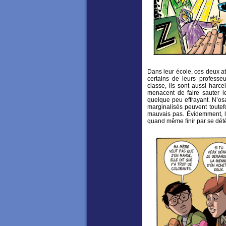
Dans leur école, ces deux at
certains de leurs professe
classe, ils sont aussi har
menacent de faire sauter l
quelque peu effrayant. N’osa
marginalisés peuvent toutef
mauvais pas. Évidemment, l
quand même finir par se dété