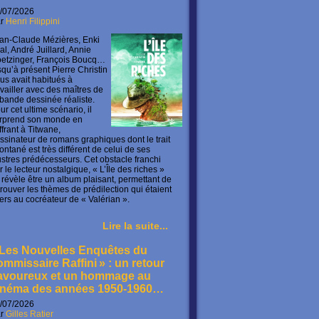
/07/2026
ar
Henri Filippini
an-Claude Mézières, Enki
lal, André Juillard, Annie
etzinger, François Boucq…
squ’à présent Pierre Christin
us avait habitués à
availler avec des maîtres de
 bande dessinée réaliste.
ur cet ultime scénario, il
rprend son monde en
offrant à Titwane,
ssinateur de romans graphiques dont le trait
ontané est très différent de celui de ses
lustres prédécesseurs. Cet obstacle franchi
r le lecteur nostalgique, « L’Île des riches »
 révèle être un album plaisant, permettant de
trouver les thèmes de prédilection qui étaient
ers au cocréateur de « Valérian ».
Lire la suite...
 Les Nouvelles Enquêtes du
ommissaire Raffini » : un retour
avoureux et un hommage au
inéma des années 1950-1960…
/07/2026
ar
Gilles Ratier