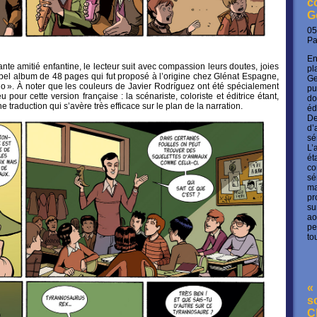
c
G
05
P
En
nte amitié enfantine, le lecteur suit avec compassion leurs doutes, joies
pl
 bel album de 48 pages qui fut proposé à l’origine chez Glénat Espagne,
Ge
do ». À noter que les couleurs de Javier Rodríguez
ont été spécialement
pu
pour cette version française : la scénariste, coloriste et éditrice étant,
do
traduction qui s’avère très efficace sur le plan de la narration.
éd
De
d’
sé
L’
ét
co
sé
ma
pr
su
ao
pe
to
« 
s
C