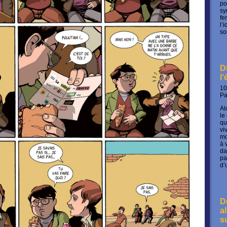
po
sy
fe
l’
so
D
l
10
P
Al
le
qu
vi
mo
à 
da
pa
d’
D
a
s