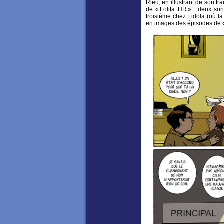
Rieu, en illustrant de son tr
de « Lolita HR » : deux so
troisième chez Eidola (où la
en images des épisodes de «