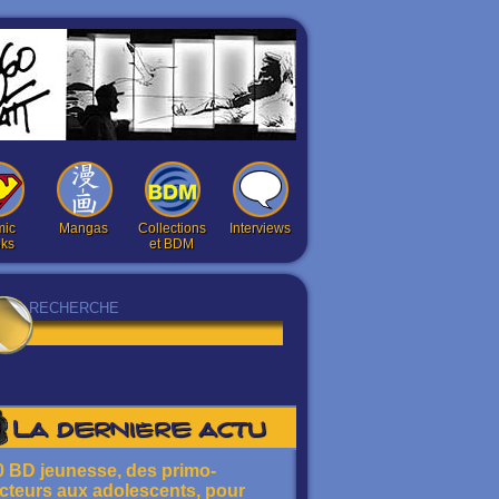
ic
Mangas
Collections
Interviews
ks
et BDM
La dernière actu
0 BD jeunesse, des primo-
ecteurs aux adolescents, pour