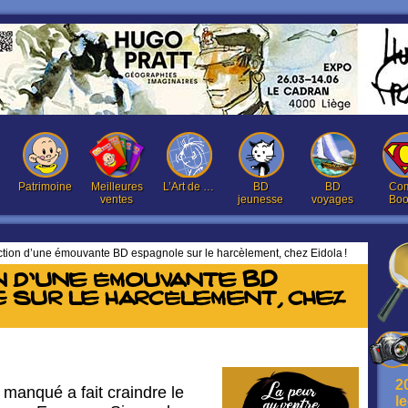
Patrimoine
Meilleures
L’Art de …
BD
BD
Com
ventes
jeunesse
voyages
Boo
tion d’une émouvante BD espagnole sur le harcèlement, chez Eidola !
n d’une émouvante BD
 sur le harcèlement, chez
2
manqué a fait craindre le
l