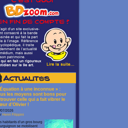
Actualités
 Équation à une inconnue » :
ous les moyens sont bons pour
trouver celle qui a fait vibrer le
œur d’Olivier !
/07/2026
ar
Henri Filippini
s habitants d’un gros bourg
urguignon se mobilisent