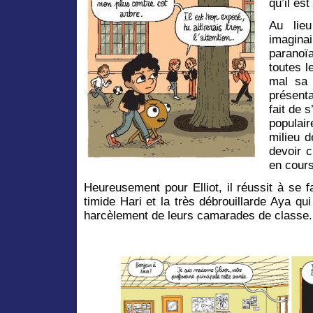
qu’il es
Au lie
imaginai
paranoïa
toutes l
mal sa 
présenta
fait de 
populai
milieu d
devoir c
en cour
Heureusement pour Elliot, il réussit à se f
timide Hari et la très débrouillarde Aya q
harcèlement de leurs camarades de classe.