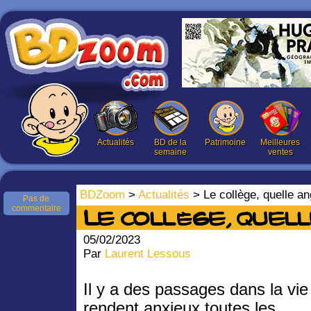
Actualités
BD de la
Patrimoine
Meilleures
semaine
ventes
BDZoom
>
Actualités
> Le collège, quelle 
Pas de
commentaire
Le collège, quel
05/02/2023
Par
Laurent Lessous
Il y a des passages dans la vie
rendent anxieux toutes les