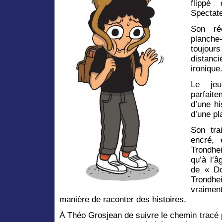
flipp
Spectate
Son ré
planche
toujour
distanc
ironique
Le jeu
parfait
d’une hi
d’une pl
Son trai
encré, 
Trondhe
qu’à l’â
de « Do
Trondhei
vraimen
manière de raconter des histoires.
À Théo Grosjean de suivre le chemin tracé 