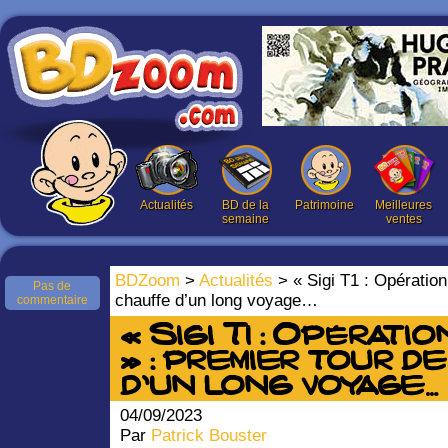
Actualités
BD de la
Patrimoine
Meilleures
semaine
ventes
BDZoom
>
Actualités
> « Sigi T1 : Opération
Pas de
chauffe d’un long voyage…
commentaire
« Sigi T1 : Opérati
» : premier tour d
d’un long voyage…
04/09/2023
Par
Patrick Bouster