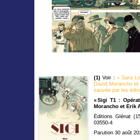
(1)
Voir :
« Sara Lo
David Morancho et 
sauvée par les édin
« Sigi T1 : Opéra
Morancho et Erik 
Éditions Glénat (
03550-4
Parution 30 août 20