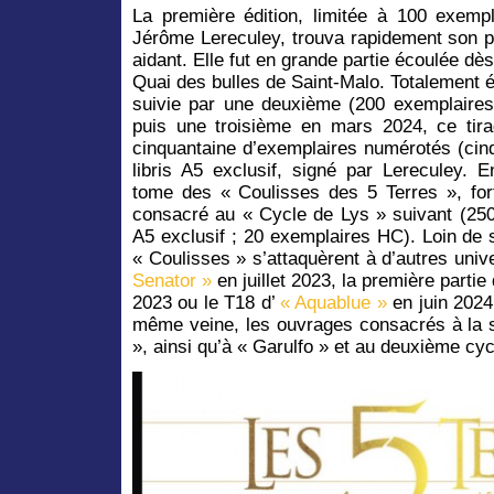
La première édition, limitée à 100 exemp
Jérôme Lereculey, trouva rapidement son p
aidant. Elle fut en grande partie écoulée dès
Quai des bulles de Saint-Malo. Totalement ép
suivie par une deuxième (200 exemplaire
puis une troisième en mars 2024, ce tira
cinquantaine d’exemplaires numérotés (ci
libris A5 exclusif, signé par Lereculey. 
tome des « Coulisses des 5 Terres », for
consacré au « Cycle de Lys » suivant (250 
A5 exclusif ; 20 exemplaires HC). Loin de s
« Coulisses » s’attaquèrent à d’autres univ
Senator »
en juillet 2023, la première partie
2023 ou le T18 d’
« Aquablue »
en juin 2024
même veine, les ouvrages consacrés à la s
», ainsi qu’à « Garulfo » et au deuxième cyc