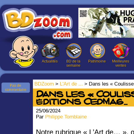
Actualités
BD de la
Patrimoine
Meilleures
semaine
ventes
BDZoom
>
L'Art de ...
> Dans les « Couliss
Pas de
commentaire
Dans les « Coulis
éditions CedMag…
25/06/2024
Par
Philippe Tomblaine
Notre rubrique « L’Art de… », q