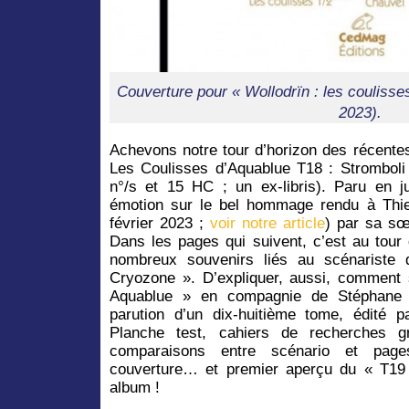
Couverture pour « Wollodrïn : les coulis
2023).
Achevons notre tour d’horizon des récent
Les Coulisses d’Aquablue T18 : Stromboli
n°/s et 15 HC ; un ex-libris). Paru en 
émotion sur le bel hommage rendu à Thier
février 2023 ;
voir notre article
) par sa sœ
Dans les pages qui suivent, c’est au tour
nombreux souvenirs liés au scénariste
Cryozone ». D’expliquer, aussi, comment s
Aquablue » en compagnie de Stéphane L
parution d’un dix-huitième tome, édité pa
Planche test, cahiers de recherches g
comparaisons entre scénario et page
couverture… et premier aperçu du « T19 
album !