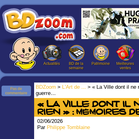
Actualités
BD de la
Patrimoine
Meilleures
semaine
ventes
BDZoom
>
L'Art de ...
> « La Ville dont il ne
Pas de
guerre…
commentaire
« La Ville dont il
rien » : mémoires 
02/06/2026
Par
Philippe Tomblaine