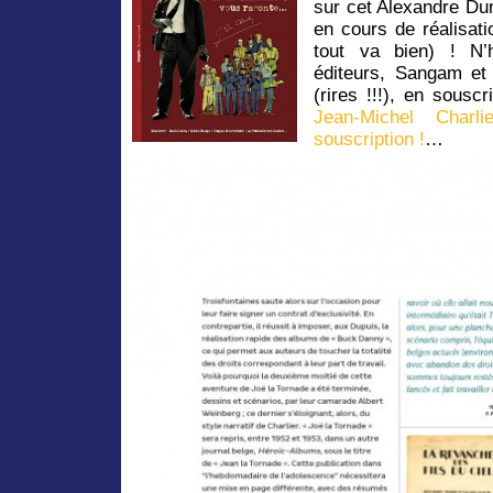
sur cet Alexandre Du
en cours de réalisatio
tout va bien) ! N’
éditeurs, Sangam et 
(rires !!!), en sousc
Jean-Michel Char
souscription !
…