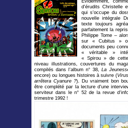
Évidemment, comme 
d’érudits Christelle 
qui s’occupe du doss
nouvelle intégrale D
texte toujours agréa
parfaitement la repri
Philippe Tome – alo
sur « Cubitus » o
documents peu connus
« véritable » int
« Spirou » de cette
niveau illustrations, couvertures du mag
compilés dans l’album n° 38,
La Jeuness
encore) ou longues histoires à suivre (
Viru
arrêtera Cyanure ?
). Du vraiment bon bou
être complété par la lecture d’une intervi
serviteur dans le n° 52 de la revue d’in
trimestre 1992 !