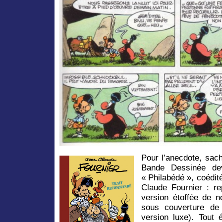
Pour l’anecdote, sac
Bande Dessinée dev
« Philabédé », coédit
Claude Fournier : re
version étoffée de n
sous couverture de
version luxe). Tout ét