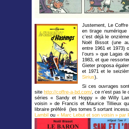
Justement, Le Coffre
en tirage numérique
c’est déjà le onzièm
Noël Bissot (une au
entre 1961 et 1973) 
l’ours » que Lagas 
1983, et que ressorte
Gieter proposa égalem
et 1971 et le seiziè
Sirius
).
Si ces ouvrages son
site
http://coffre-a-bd.com/
, ce n’est pas le
séries « Sandy et Hoppy » de Willy Lam
voisin » de Francis et Maurice Tillieux q
libraire préféré (les tomes 5 sortant ince
Lambil
ou
« Marc Lebut et son voisin » par 