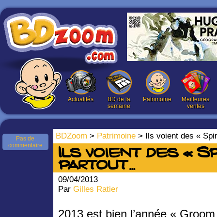
Actualités
BD de la
Patrimoine
Meilleures
semaine
ventes
BDZoom
>
Patrimoine
> Ils voient des « Sp
Pas de
commentaire
Ils voient des « S
partout…
09/04/2013
Par
Gilles Ratier
2013 est bien l’année « Groom 