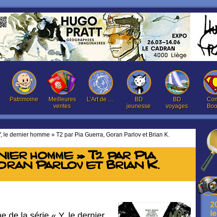
Patrimoine
Meilleures
L’Art de …
BD
BD
Com
ventes
jeunesse
voyages
Boo
, le dernier homme » T2 par Pia Guerra, Goran Parlov et Brian K.
nier homme » T2 par Pia
ran Parlov et Brian K.
2
l
de la série « Y, le dernier