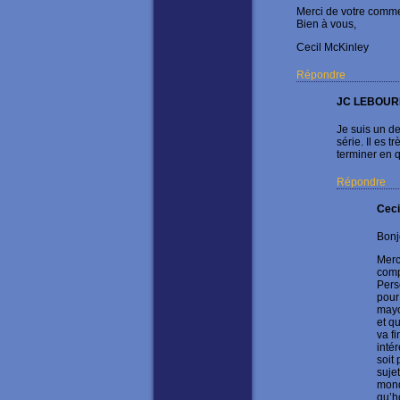
Merci de votre commen
Bien à vous,
Cecil McKinley
Répondre
JC LEBOUR
Je suis un d
série. Il es
terminer en q
Répondre
Ceci
Bonj
Merc
com
Pers
pour
mayo
et q
va fi
intér
soit
suje
mond
qu’h