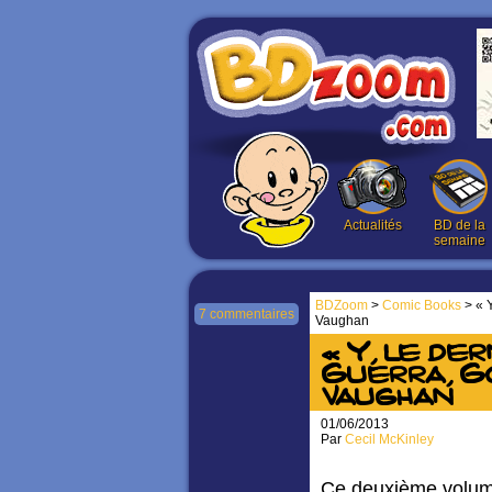
Actualités
BD de la
semaine
BDZoom
>
Comic Books
> « Y
7 commentaires
Vaughan
« Y, le der
Guerra, Go
Vaughan
01/06/2013
Par
Cecil McKinley
Ce deuxième volume 