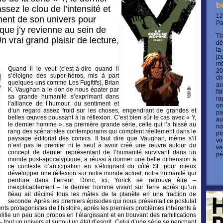
b
ez le clou de l’intensité et
12
ment de son univers pour
P
ue j’y revienne au sein de
Tr
 vrai grand plaisir de lecture,
dé
la
je
mé
Quand il le veut (c’est-à-dire quand il
20
s’éloigne des super-héros, mis à part
ch
quelques-uns comme Les Fugitifs), Brian
au
K. Vaughan a le don de nous épater par
fa
sa grande humanité s’exprimant dans
ra
l’alliance de l’humour, du sentiment et
on
d’un regard assez froid sur les choses, engendrant de grandes et
pa
belles œuvres poussant à la réflexion. C’est bien sûr le cas avec « Y,
au
le dernier homme », sa première grande série, celle qui l’a hissé au
no
rang des scénaristes contemporains qui comptent réellement dans le
pl
paysage éditorial des comics. Il faut dire que Vaughan, même s’il
vo
n’est pas le premier ni le seul à avoir créé une œuvre autour du
va
concept de dernier représentant de l’humanité survivant dans un
pé
monde post-apocalyptique, a réussi à donner une belle dimension à
ce contexte d’anticipation en s’éloignant du côté SF pour mieux
développer une réflexion sur notre monde actuel, notre humanité qui
perdure dans l’erreur. Donc, ici, Yorick se retrouve être –
inexplicablement – le dernier homme vivant sur Terre après qu’un
fléau ait décimé tous les mâles de la planète en une fraction de
seconde. Après les premiers épisodes qui nous présentait ce postulat
rents protagonistes de l’histoire, après les premiers problèmes inhérents à
lifie un peu son propos en l’élargissant et en trouvant des ramifications
– tout un univers et surtout un état d’esprit. Celui d’une série se penchant