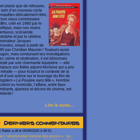
el plaisir que de retrouver,
 sein d’un nouveau cycle
enquêtes délicatement rétro,
 bon vieux commissaire
ffini, créé en 1980 par le
olifique, mais non moins
lentueux, scénariste
dolphe et par le célèbre
ssinateur Jacques
rrandez, relayé à partir de
95 par Christian Maucler ! Toujours aussi
ugon, mais conduisant ses investigations
ec calme et obstination, il est désormais
sisté par une charmante équipière — elle
mplace son fidèle adjoint Morlaine qui a pris
 retraite — pour éclaircir le contexte de la
rt d’une actrice sur le tournage du film de
ngsters « La Poupée sans tête ». Horrible
cident ou homicide, l’affaire, entre faux-
mblants, glamour et décors de cinéma, est
letante !
Lire la suite...
Derniers commentaires
s Ratier a dit le 05/08/2026 à 08:51
kr, l’abominable homme des glaces » : un