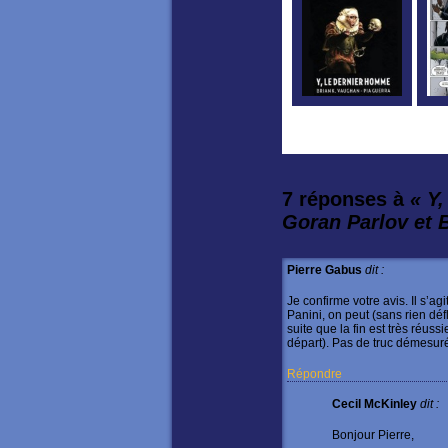
7 réponses à
« Y
Goran Parlov et 
Pierre Gabus
dit :
Je confirme votre avis. Il s’ag
Panini, on peut (sans rien défl
suite que la fin est très réus
départ). Pas de truc démesuré 
Répondre
Cecil McKinley
dit :
Bonjour Pierre,