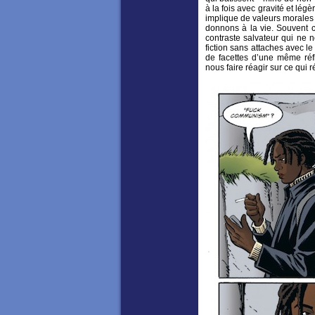
à la fois avec gravité et lég
implique de valeurs morales
donnons à la vie. Souvent c
contraste salvateur qui ne 
fiction sans attaches avec le
de facettes d’une même réfl
nous faire réagir sur ce qui 