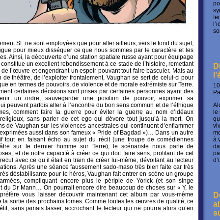
po
sy
fe
l’
so
ement SF ne sont employées que pour aller ailleurs, vers le fond du sujet,
rigue pour mieux disséquer ce que nous sommes par le caractère et les
ges. Ainsi, la découverte d’une station spatiale russe ayant pour équipage
nstitue un excellent rebondissement à ce stade de l’histoire, remettant
D
 de l’œuvre et engendrant un espoir pouvant tout faire basculer. Mais au
l
p de théâtre, de l’exploiter frontalement, Vaughan se sert de celui-ci pour
ique en termes de pouvoirs, de violence et de morale extrémiste sur Terre.
10
ent certaines décisions sont prises par certaines personnes ayant des
P
tenir un ordre, sauvegarder une position de pouvoir, exprimer sa
i peuvent parfois aller à l’encontre du bon sens commun et de l’éthique
Al
mes, comment faire la guerre pour éviter la guerre au nom d’idéaux
le
u religieux, sans parler de cet ego qui dévore tout jusqu’à la mort. On
qu
ons de Vaughan sur les violences ancestrales qui continuent d’enflammer
vi
t exprimées aussi dans son fameux « Pride of Bagdad »)… Dans un autre
mo
sif tout en faisant écho au sujet du récit (une troupe de comédiennes
à 
tre sur le dernier homme sur Terre), le scénariste nous parle de
da
ses, et de notre capacité à créer ce qui doit faire sens, profitant de cet
pa
recul avec ce qu’il était en train de créer lui-même, dévoilant au lecteur
d’
ations. Après une séance faussement sado-maso très bien faite car très
 très déstabilisante pour le héros, Vaughan fait entrer en scène un groupe
armées, compliquant encore plus le périple de Yorick (et son singe
 et du Dr Mann… On pourrait encore dire beaucoup de choses sur « Y, le
préfère vous laisser découvrir maintenant cet album par vous-même
D
de la sortie des prochains tomes. Comme toutes les œuvres de qualité, ce
a
étit, sans jamais lasser, accrochant le lecteur qui ne pourra alors qu’en
s