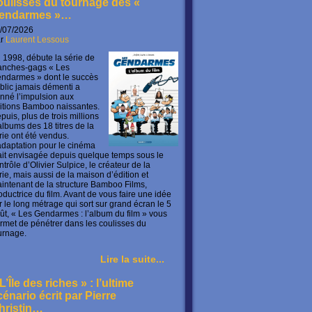
oulisses du tournage des «
endarmes »…
/07/2026
ar
Laurent Lessous
 1998, débute la série de
anches-gags « Les
ndarmes » dont le succès
blic jamais démenti a
nné l’impulsion aux
itions Bamboo naissantes.
puis, plus de trois millions
albums des 18 titres de la
rie ont été vendus.
adaptation pour le cinéma
ait envisagée depuis quelque temps sous le
ntrôle d’Olivier Sulpice, le créateur de la
rie, mais aussi de la maison d’édition et
intenant de la structure Bamboo Films,
oductrice du film. Avant de vous faire une idée
r le long métrage qui sort sur grand écran le 5
ût, « Les Gendarmes : l’album du film » vous
rmet de pénétrer dans les coulisses du
urnage.
Lire la suite...
L’Île des riches » : l’ultime
cénario écrit par Pierre
hristin…