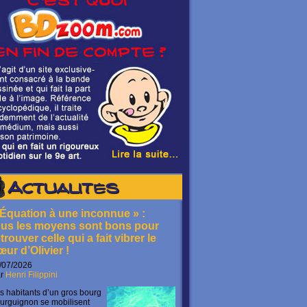
Actualités
 Équation à une inconnue » :
ous les moyens sont bons pour
trouver celle qui a fait vibrer le
œur d’Olivier !
/07/2026
ar
Henri Filippini
s habitants d’un gros bourg
urguignon se mobilisent