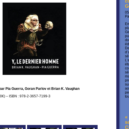
c
G
05
P
En
pl
Ge
pu
do
éd
De
d’
sé
L’
ét
co
sé
ma
pr
su
ao
par Pia Guerra, Goran Parlov et Brian K. Vaughan
pe
00€) – ISBN : 978-2-3657-7199-3
to
« 
s
C