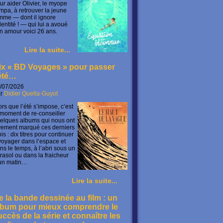
ur aider Olivier, le myope
mpa, à retrouver la jeune
mme — dont il ignore
identité ! — qui lui a avoué
n amour voici 26 ans.
Lire la suite...
ix « BD Voyages » pour passer
’été…
/07/2026
ar
Didier Quella-Guyot
ors que l’été s’impose, c’est
 moment de re-conseiller
elques albums qui nous ont
vement marqué ces derniers
is : dix titres pour continuer
voyager dans l’espace et
ns le temps, à l’abri sous un
rasol ou dans la fraicheur
un matin…
Lire la suite...
e la bande dessinée au film : un
lbum pour mieux comprendre le
uccès de la série et connaître les