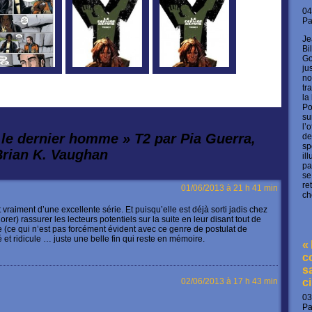
04
P
Je
Bi
Go
ju
no
tr
la
Po
su
l’
, le dernier homme » T2 par Pia Guerra,
de
sp
Brian K. Vaughan
il
pa
se
re
01/06/2013 à 21 h 41 min
ch
it vraiment d’une excellente série. Et puisqu’elle est déjà sorti jadis chez
orer) rassurer les lecteurs potentiels sur la suite en leur disant tout de
sie (ce qui n’est pas forcément évident avec ce genre de postulat de
et ridicule … juste une belle fin qui reste en mémoire.
«
c
s
02/06/2013 à 17 h 43 min
c
03
P