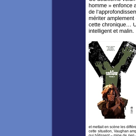
homme » enfonce ass
de l’approfondisse
mériter amplement q
cette chronique… Un
intelligent et malin.
et mettait en scène les diffé
cette situation, Vaughan amp
qui bâtissent – mine de rien 