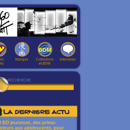
ic
Mangas
Collections
Interviews
ks
et BDM
La dernière actu
0 BD jeunesse, des primo-
ecteurs aux adolescents, pour