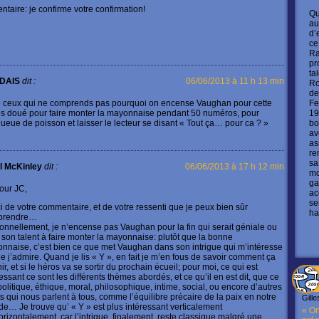
taire: je confirme votre confirmation!
Qu
au
d’
ce
Ra
pr
ta
DAIS
dit :
06/06/2013 à 11 h 13 min
Ro
de
e ceux qui ne comprends pas pourquoi on encense Vaughan pour cette
Fe
 très doué pour faire monter la mayonnaise pendant 50 numéros, pour
19
ueue de poisson et laisser le lecteur se disant « Tout ça… pour ca ? »
bo
av
as
re
sa
l McKinley
dit :
06/06/2013 à 17 h 12 min
mo
ga
our JC,
ac
se
i de votre commentaire, et de votre ressenti que je peux bien sûr
ha
prendre…
onnellement, je n’encense pas Vaughan pour la fin qui serait géniale ou
 son talent à faire monter la mayonnaise: plutôt que la bonne
nnaise, c’est bien ce que met Vaughan dans son intrigue qui m’intéresse
ue j’admire. Quand je lis « Y », en fait je m’en fous de savoir comment ça
nir, et si le héros va se sortir du prochain écueil; pour moi, ce qui est
essant ce sont les différents thèmes abordés, et ce qu’il en est dit, que ce
 politique, éthique, moral, philosophique, intime, social, ou encore d’autres
ts qui nous parlent à tous, comme l’équilibre précaire de la paix en notre
Gille
e… Je trouve qu’ « Y » est plus intéressant verticalement
« On
orizontalement, car l’intrigue, finalement, reste classique malgré une