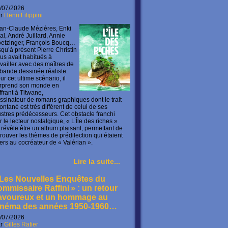
/07/2026
ar
Henri Filippini
an-Claude Mézières, Enki
lal, André Juillard, Annie
etzinger, François Boucq…
squ’à présent Pierre Christin
us avait habitués à
availler avec des maîtres de
 bande dessinée réaliste.
ur cet ultime scénario, il
rprend son monde en
offrant à Titwane,
ssinateur de romans graphiques dont le trait
ontané est très différent de celui de ses
lustres prédécesseurs. Cet obstacle franchi
r le lecteur nostalgique, « L’Île des riches »
 révèle être un album plaisant, permettant de
trouver les thèmes de prédilection qui étaient
ers au cocréateur de « Valérian ».
Lire la suite...
 Les Nouvelles Enquêtes du
ommissaire Raffini » : un retour
avoureux et un hommage au
inéma des années 1950-1960…
/07/2026
ar
Gilles Ratier