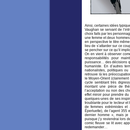
Ainsi, certaines idées typiqu
Vaughan se servant de l’int
choix faits par les personna
une femme et deux hommes co
en perspective le titre même
lieu de s’attarder sur ce cou
se pencher sur ce qu’il impl
On en vient à observer comm
responsabilités pour main
puissance… des décisions qu
humaniste. En d’autres ter
nationalistes, politiques o
retrouve là les préoccupati
le Moyen-Orient (clairemen
cycle semblant très digres
montant une pièce de théâ
l’acceptation ou non des cho
effet miroir pour prendre du 
quelques-unes de ses inspir
troublante pour le lecteur et
de femmes extrémistes et 
Éperluette), de l’agent 355
dernier homme », mais je 
puisque j’y reviendrai lors 
comic fleuve se lit avec app
redemander…