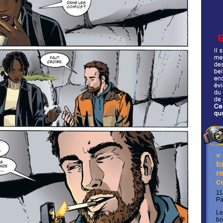
«
t
re
c
11
P
Le
bo