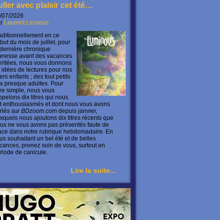
uller avec plaisir cet été…
/07/2026
ar
Laurent Lessous
aditionnellement en ce
but du mois de juillet, pour
 dernière chronique
unesse avant des vacances
ritées, nous vous donnons
 idées de lectures pour nos
ers enfants ; des tout petits
x presque adultes. Pour
ire simple, nous vous
ppelons dix titres qui nous
t enthousiasmés et dont nous vous avons
rlés sur
BDzoom.com
depuis janvier,
xquels nous ajoutons dix titres récents que
us ne vous avons pas présentés faute de
ace dans notre rubrique hebdomadaire. En
us souhaitant un bel été et de belles
cances, prenez soin de vous, surtout en
riode de canicule.
Lire la suite...