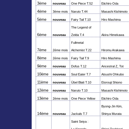
3ème
nouveau
One
Piece
T.52
Eiichiro
Oda
4ème
3ème mois
Naruto
T.44
Masashi
Kishimoto
5ème
nouveau
Fairy
Tail
T.10
Hiro
Mashima
The Legend of
6ème
nouveau
Zelda T.4
Akira
Himekawa
Fullmetal
7ème
2ème mois
Alchemist
T.22
Hiromu
Arakawa
8ème
2ème mois
Fairy
Tail
T.9
Hiro
Mashima
9ème
nouveau
Dofus
T.12
Ancestral Z,
Tot
10ème
nouveau
Soul
Eater
T.7
Atsushi
Ohkubo
11ème
nouveau
Übel
Blatt
T.10
Etorouji
Shiono
12ème
nouveau
Naruto
T.10
Masashi
Kishimoto
13ème
2ème mois
One
Piece
Yellow
Eiichiro
Oda
Byong
-Jin Kim,
14ème
nouveau
Jackals
T.7
Shinya Murata
Saint
Seiya
: