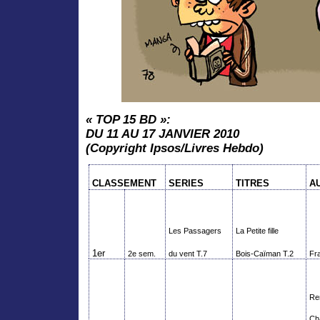
« TOP 15 BD »:
DU 11 AU 17 JANVIER 2010
(Copyright Ipsos/Livres Hebdo)
CLASSEMENT
SERIES
TITRES
A
Les Passagers
La Petite fille
1er
2e sem.
du vent T.7
Bois-Caïman T.2
Fr
Re
Ch