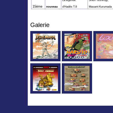
La légende
Shiori
Teshirogi
,
15ème
nouveau
d’Hadès T.8
Masami
Kurumada
Galerie