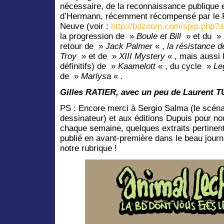
nécessaire, de la reconnaissance publique et
d’Hermann, récemment récompensé par le Pr
Neuve (voir :
http://bdzoom.com/spip.php?a
la progression de »
Boule et Bill
» et du »
retour de »
Jack Palmer
« ,
la résistance 
Troy
» et de »
XIII Mystery
« , mais aussi 
définitifs) de »
Kaamelott
« , du cycle »
Le
de »
Marlysa
« .
Gilles RATIER, avec un peu de Laurent 
PS : Encore merci à Sergio Salma (le scénar
dessinateur) et aux éditions Dupuis pour no
chaque semaine, quelques extraits pertinent
publié en avant-première dans le beau journal
notre rubrique !