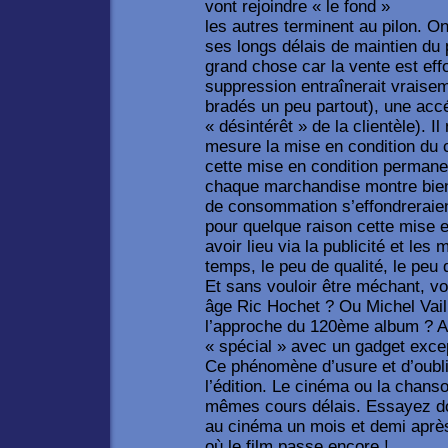
vont rejoindre « le fond »
les autres terminent au pilon. On
ses longs délais de maintien du p
grand chose car la vente est eff
suppression entraînerait vraise
bradés un peu partout), une acc
« désintérêt » de la clientèle). Il
mesure la mise en condition du
cette mise en condition permanen
chaque marchandise montre bie
de consommation s’effondreraie
pour quelque raison cette mise e
avoir lieu via la publicité et le
temps, le peu de qualité, le peu
Et sans vouloir être méchant, vou
âge Ric Hochet ? Ou Michel Vaill
l’approche du 120ème album ? A
« spécial » avec un gadget exce
Ce phénomène d’usure et d’oubli
l’édition. Le cinéma ou la chans
mêmes cours délais. Essayez do
au cinéma un mois et demi après
où le film passe encore !