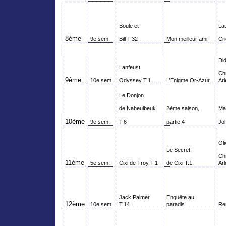
Boule et
La
8ème
9e sem.
Bill T.32
Mon meilleur ami
Cri
Did
Lanfeust
Ch
9ème
10e sem.
Odyssey
T.1
L’Énigme Or-Azur
Ar
Le Donjon
de
Naheulbeuk
2ème saison,
Ma
10ème
9e sem.
T.6
partie 4
Jo
Oli
Le Secret
Ch
11ème
5e sem.
Cixi de Troy T.1
de Cixi T.1
Ar
Jack Palmer
Enquête au
12ème
10e sem.
T.14
paradis
Ren