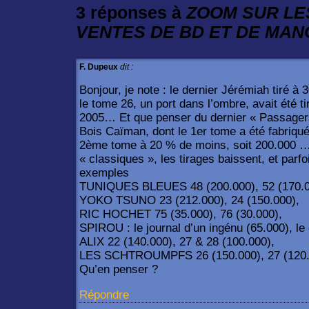
3 réponses à
ZOOM SUR LE
VENTES DE BD ET DE MA
F. Dupeux
dit :
Bonjour, je note : le dernier Jérémiah tiré à
le tome 26, un port dans l’ombre, avait été t
2005… Et que penser du dernier « Passagers 
Bois Caïman, dont le 1er tome a été fabriqu
2ème tome à 20 % de moins, soit 200.000 …
« classiques », les tirages baissent, et parfo
exemples
TUNIQUES BLEUES 48 (200.000), 52 (170.00
YOKO TSUNO 23 (212.000), 24 (150.000),
RIC HOCHET 75 (35.000), 76 (30.000),
SPIROU : le journal d’un ingénu (65.000), le
ALIX 22 (140.000), 27 & 28 (100.000),
LES SCHTROUMPFS 26 (150.000), 27 (120
Qu’en penser ?
Répondre