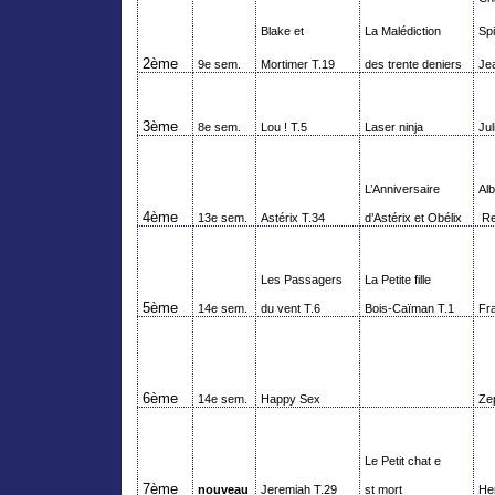
Blake et
La Malédiction
Sp
2ème
9e sem.
Mortimer T.19
des trente deniers
Je
3ème
8e sem.
Lou ! T.5
Laser ninja
Ju
L’Anniversaire
Al
4ème
13e sem.
Astérix T.34
d’Astérix et Obélix
R
Les Passagers
La Petite fille
5ème
14e sem.
du vent T.6
Bois-Caïman T.1
Fr
6ème
14e sem.
Happy
Sex
Ze
Le Petit chat e
7ème
nouveau
Jeremiah T.29
st mort
He