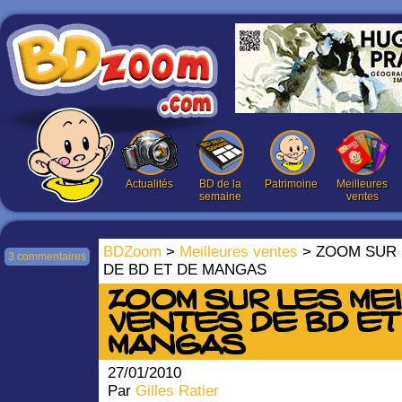
Actualités
BD de la
Patrimoine
Meilleures
semaine
ventes
BDZoom
>
Meilleures ventes
> ZOOM SUR 
3 commentaires
DE BD ET DE MANGAS
ZOOM SUR LES ME
VENTES DE BD ET
MANGAS
27/01/2010
Par
Gilles Ratier