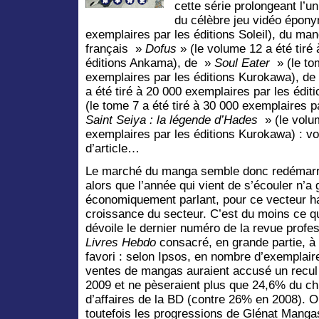
cette série prolongeant l’u
du célèbre jeu vidéo épony
exemplaires par les éditions Soleil), du ma
français »
Dofus
» (le volume 12 a été tiré
éditions Ankama), de »
Soul Eater
» (le tom
exemplaires par les éditions Kurokawa), d
a été tiré à 20 000 exemplaires par les édit
(le tome 7 a été tiré à 30 000 exemplaires p
Saint Seiya : la légende d’Hades
» (le volum
exemplaires par les éditions Kurokawa) : voi
d’article…
Le marché du manga semble donc redémarre
alors que l’année qui vient de s’écouler n’a
économiquement parlant, pour ce vecteur ha
croissance du secteur.
C’est du moins ce q
dévoile le dernier numéro de la revue profes
Livres Hebdo
consacré, en grande partie, à
favori : selon Ipsos, en nombre d’exemplair
ventes de mangas auraient accusé un recul
2009 et ne pèseraient plus que 24,6% du chi
d’affaires de la BD (contre 26% en 2008). O
toutefois les progressions de Glénat Mang