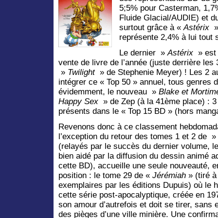
5;5% pour Casterman, 1,7%
Fluide Glacial/AUDIE) et d
surtout grâce à «
Astérix
» 
représente 2,4% à lui tout s
Le dernier »
Astérix
» est 
vente de livre de l’année (juste derrière l
»
Twilight
» de Stephenie Meyer) ! Les 2 a
intégrer ce « Top 50 » annuel, tous genres d
évidemment, le nouveau »
Blake et Mortim
Happy Sex
» de Zep (à la 41ème place) : 3 
présents dans le « Top 15 BD » (hors manga
Revenons donc à ce classement hebdomadai
l’exception du retour des tomes 1 et 2 de 
(relayés par le succès du dernier volume, le
bien aidé par la diffusion du dessin animé a
cette BD), accueille une seule nouveauté, 
position : le tome 29 de «
Jérémiah
» (tiré 
exemplaires par les éditions Dupuis) où le 
cette série post-apocalyptique, créée en 19
son amour d’autrefois et doit se tirer, sans
des pièges d’une ville minière. Une confirma