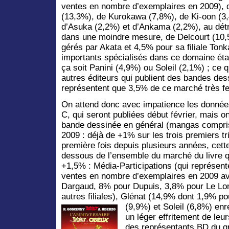
ventes en nombre d’exemplaires en 2009), 
(13,3%), de Kurokawa (7,8%), de Ki-oon (3
d’Asuka (2,2%) et d’Ankama (2,2%), au dét
dans une moindre mesure, de Delcourt (10,5
gérés par Akata et 4,5% pour sa filiale Tonk
importants spécialisés dans ce domaine éta
ça soit Panini (4,9%) ou Soleil (2,1%) ; ce q
autres éditeurs qui publient des bandes des
représentent que 3,5% de ce marché très f
On attend donc avec impatience les donnée
C, qui seront publiées début février, mais o
bande dessinée en général (mangas compri
2009 : déjà de +1% sur les trois premiers t
première fois depuis plusieurs années, cett
dessous de l’ensemble du marché du livre qui
+1,5% : Média-Participations (qui représe
ventes en nombre d’exemplaires en 2009 a
Dargaud, 8% pour Dupuis, 3,8% pour Le Lo
autres filiales), Glénat (14,9% dont 1,9% p
(9,9%) et Soleil (6,8%) enr
un léger effritement de leu
des représentants BD du g