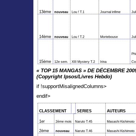
13ème
nouveau
Lou ! T.1
Journal infime
Ju
14ème
nouveau
Lou ! T.2
Mortebouse
Ju
Ph
15ème
12e sem.
XIII
Mystery
T.2
Irina
Co
« TOP 15 MANGAS » DE DÉCEMBRE 200
(Copyright Ipsos/Livres Hebdo)
if !supportMisalignedColumns>
endif>
CLASSEMENT
SERIES
AUTEURS
1er
2ème mois
Naruto
T.45
Masashi
Kishimoto
2ème
nouveau
Naruto
T.46
Masashi
Kishimoto