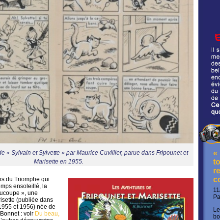
«
e « Sylvain et Sylvette » par Maurice Cuvillier, parue dans Fripounet et
t
Marisette en 1955.
re
c
ons du Triomphe qui
mps ensoleillé, la
11
oucoupe », une
P
isette (publiée dans
1955 et 1956) née de
Le
 Bonnet : voir
Du beau,
bo