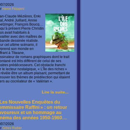
/07/2026
ar
Henri Filippini
an-Claude Mézières, Enki
lal, André Juillard, Annie
etzinger, François Boucq…
squ’à présent Pierre Christin
us avait habitués à
availler avec des maîtres de
 bande dessinée réaliste.
ur cet ultime scénario, il
rprend son monde en
offrant à Titwane,
ssinateur de romans graphiques dont le trait
ontané est très différent de celui de ses
lustres prédécesseurs. Cet obstacle franchi
r le lecteur nostalgique, « L’Île des riches »
 révèle être un album plaisant, permettant de
trouver les thèmes de prédilection qui étaient
ers au cocréateur de « Valérian ».
Lire la suite...
 Les Nouvelles Enquêtes du
ommissaire Raffini » : un retour
avoureux et un hommage au
inéma des années 1950-1960…
/07/2026
ar
Gilles Ratier