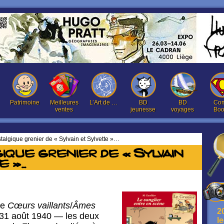
Patrimoine
Meilleures
L’Art de …
BD
BD
Com
ventes
jeunesse
voyages
Boo
talgique grenier de « Sylvain et Sylvette »…
ique grenier de « Sylvain
e »…
de
Cœurs vaillants
/
Âmes
2
31 août 1940 — les deux
l