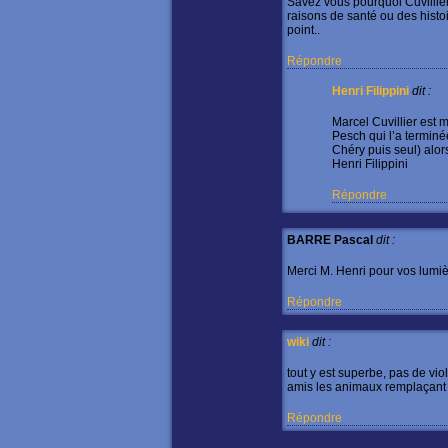
Savez vous pourquoi Cuvillie
raisons de santé ou des histo
point..
Répondre
Henri Filippini
dit :
Marcel Cuvillier est m
Pesch qui l’a terminé
Chéry puis seul) alor
Henri Filippini
Répondre
BARRE Pascal
dit :
Merci M. Henri pour vos lumiè
Répondre
wiki
dit :
tout y est superbe, pas de vi
amis les animaux remplaçant
Répondre