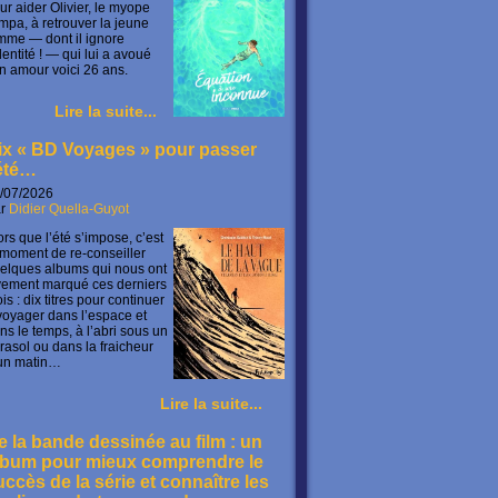
ur aider Olivier, le myope
mpa, à retrouver la jeune
mme — dont il ignore
identité ! — qui lui a avoué
n amour voici 26 ans.
Lire la suite...
ix « BD Voyages » pour passer
’été…
/07/2026
ar
Didier Quella-Guyot
ors que l’été s’impose, c’est
 moment de re-conseiller
elques albums qui nous ont
vement marqué ces derniers
is : dix titres pour continuer
voyager dans l’espace et
ns le temps, à l’abri sous un
rasol ou dans la fraicheur
un matin…
Lire la suite...
e la bande dessinée au film : un
lbum pour mieux comprendre le
uccès de la série et connaître les