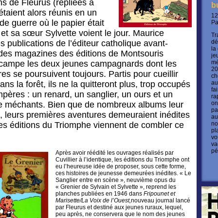
ns de Fleurus (repliées à
b
taient alors réunis en un
12
de guerre où le papier était
P
et sa sœur Sylvette voient le jour. Maurice
Tr
es publications de l’éditeur catholique avant-
dé
la
 des magazines des éditions de Montsouris
je
 campe les deux jeunes campagnards dont les
mé
20
s se poursuivent toujours. Partis pour cueillir
ch
s la forêt, ils ne la quitteront plus, trop occupés
au
fa
pères : un renard, un sanglier, un ours et un
ra
ue méchants. Bien que de nombreux albums leur
on
pa
, leurs premières aventures demeuraient inédites
au
les éditions du Triomphe viennent de combler ce
no
pl
vo
va
pé
Après avoir réédité les ouvrages réalisés par
Cuvillier à l’identique, les éditions du Triomphe ont
eu l’heureuse idée de proposer, sous cette forme,
ces histoires de jeunesse demeurées inédites. « Le
Sanglier entre en scène », neuvième opus du
« Grenier de Sylvain et Sylvette », reprend les
planches publiées en 1946 dans
Fripounet et
Marisette/La Voix de l’Ouest,
nouveau journal lancé
par Fleurus et destiné aux jeunes ruraux, lequel,
peu après, ne conservera que le nom des jeunes