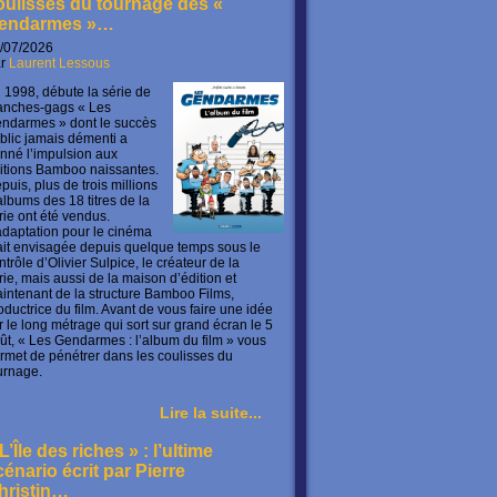
oulisses du tournage des «
endarmes »…
/07/2026
ar
Laurent Lessous
 1998, débute la série de
anches-gags « Les
ndarmes » dont le succès
blic jamais démenti a
nné l’impulsion aux
itions Bamboo naissantes.
puis, plus de trois millions
albums des 18 titres de la
rie ont été vendus.
adaptation pour le cinéma
ait envisagée depuis quelque temps sous le
ntrôle d’Olivier Sulpice, le créateur de la
rie, mais aussi de la maison d’édition et
intenant de la structure Bamboo Films,
oductrice du film. Avant de vous faire une idée
r le long métrage qui sort sur grand écran le 5
ût, « Les Gendarmes : l’album du film » vous
rmet de pénétrer dans les coulisses du
urnage.
Lire la suite...
L’Île des riches » : l’ultime
cénario écrit par Pierre
hristin…