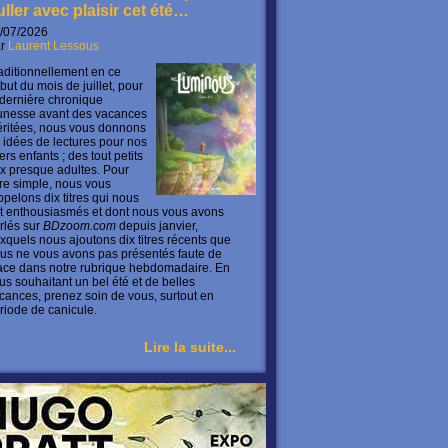
uller avec plaisir cet été…
/07/2026
ar
Laurent Lessous
aditionnellement en ce
but du mois de juillet, pour
 dernière chronique
unesse avant des vacances
ritées, nous vous donnons
 idées de lectures pour nos
ers enfants ; des tout petits
x presque adultes. Pour
ire simple, nous vous
ppelons dix titres qui nous
t enthousiasmés et dont nous vous avons
rlés sur
BDzoom.com
depuis janvier,
xquels nous ajoutons dix titres récents que
us ne vous avons pas présentés faute de
ace dans notre rubrique hebdomadaire. En
us souhaitant un bel été et de belles
cances, prenez soin de vous, surtout en
riode de canicule.
Lire la suite...