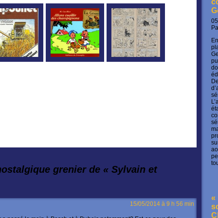
c
G
05
P
En
pl
Ge
pu
do
éd
De
d’
sé
L’
ét
co
sé
ma
pr
su
ao
pe
to
ostalgique grenier de « Sylvain et
« 
15/05/2014 à 9 h 56 min
s
C