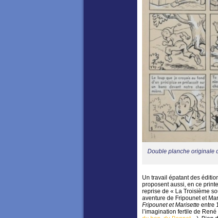
Double planche originale d
Un travail épatant des éditi
proposent aussi, en ce printe
reprise de « La Troisième s
aventure de Fripounet et Mar
Fripounet et Marisette
entre 
l’imagination fertile de René