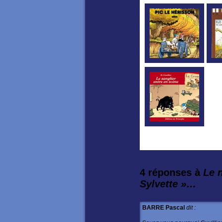
4 réponses à
Le n
Sylvette »…
BARRE Pascal
dit :