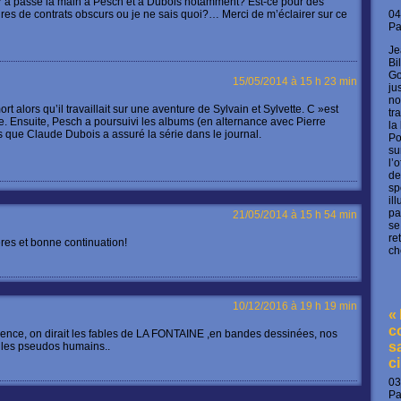
r a passé la main à Pesch et à Dubois notamment? Est-ce pour des
04
ires de contrats obscurs ou je ne sais quoi?… Merci de m’éclairer sur ce
P
Je
Bi
Go
15/05/2014 à 15 h 23 min
ju
no
ort alors qu’il travaillait sur une aventure de Sylvain et Sylvette. C »est
tr
e. Ensuite, Pesch a poursuivi les albums (en alternance avec Pierre
la
s que Claude Dubois a assuré la série dans le journal.
Po
su
l’
de
sp
il
pa
21/05/2014 à 15 h 54 min
se
re
res et bonne continuation!
ch
10/12/2016 à 19 h 19 min
«
c
olence, on dirait les fables de LA FONTAINE ,en bandes dessinées, nos
s
 les pseudos humains..
c
03
P