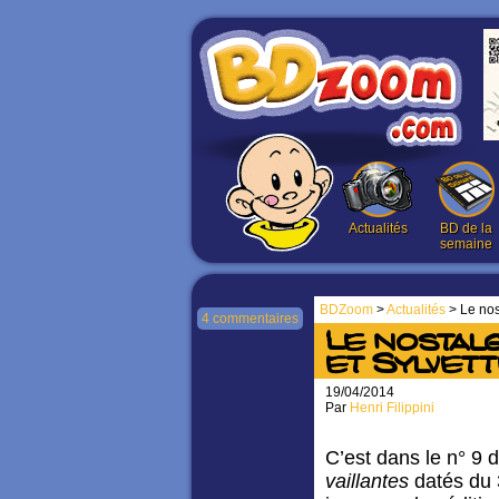
Actualités
BD de la
semaine
BDZoom
>
Actualités
> Le nos
4 commentaires
Le nostalg
et Sylvett
19/04/2014
Par
Henri Filippini
C’est dans le n° 9 
vaillantes
datés du 