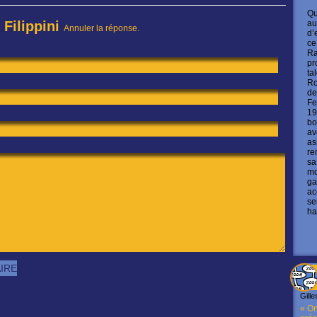
Qu
au
 Filippini
Annuler la réponse.
d’
ce
Ra
pr
ta
Ro
de
Fe
19
bo
av
as
re
sa
mo
ga
ac
se
ha
Gille
« On