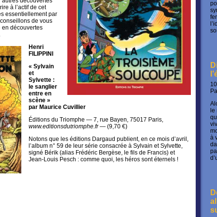
d’autres découvertes
po
re à l’actif de cet
sy
es essentiellement par
fe
conseillons de vous
l’
e en découvertes
so
.
Henri
FILIPPINI
D
« Sylvain
l
et
Sylvette :
10
le sanglier
P
entre en
scène »
Al
par Maurice Cuvillier
le
qu
Éditions du Triomphe — 7, rue Bayen, 75017 Paris,
vi
www.editionsdutriomphe.fr
— (9,70 €)
mo
à 
Notons que les éditions Dargaud publient, en ce mois d’avril,
da
l’album n° 59 de leur série consacrée à Sylvain et Sylvette,
pa
signé Bérik (alias Frédéric Bergèse, le fils de Francis) et
d’
Jean-Louis Pesch : comme quoi, les héros sont éternels !
D
a
s