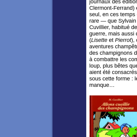
journaux des éditio
Clermont-Ferrand) é
seul, en ces temps 
rare — que Sylvain 
Cuvillier, habitué d
guerre, mais aussi
(
Lisette
et
Pierrot
),
aventures champêtre
des champignons dan
à combattre les com
loup, plus bêtes q
aient été consacrés
sous cette forme : 
manque…