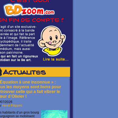
Actualités
 Équation à une inconnue » :
ous les moyens sont bons pour
trouver celle qui a fait vibrer le
œur d’Olivier !
/07/2026
ar
Henri Filippini
s habitants d’un gros bourg
urguignon se mobilisent