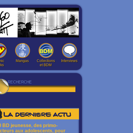
ic
Mangas
Collections
Interviews
ks
et BDM
La dernière actu
0 BD jeunesse, des primo-
ecteurs aux adolescents, pour