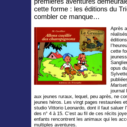
premières aventures demeuraie
cette forme : les éditions du T
combler ce manque…
Après a
réalisés
édition
l’heure
cette f
jeuness
Sanglie
opus du
Sylvett
publiée
Mariset
journal
aux jeunes ruraux, lequel, peu après, ne c
jeunes héros. Les vingt pages restaurées et
studio Vittorio Leonardo, dont il faut saluer l
des n° 4 à 15. C’est au fil de ces récits joy
enfants rencontrent les animaux qui les ac
multiples aventures.