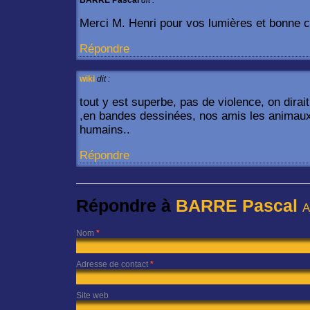
BARRE Pascal
dit :
Merci M. Henri pour vos lumières et bonne c
Répondre
wiki
dit :
tout y est superbe, pas de violence, on dira
,en bandes dessinées, nos amis les animau
humains..
Répondre
Répondre à
BARRE Pascal
A
Nom
*
Adresse de contact
*
Site web