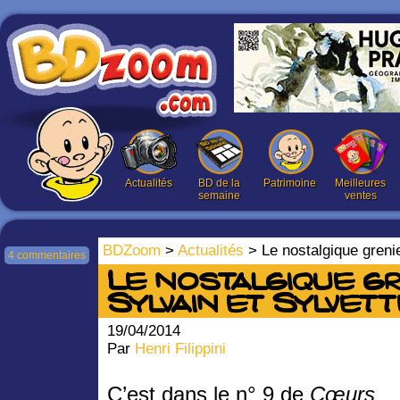
Actualités
BD de la
Patrimoine
Meilleures
semaine
ventes
BDZoom
>
Actualités
> Le nostalgique greni
4 commentaires
Le nostalgique gr
Sylvain et Sylvett
19/04/2014
Par
Henri Filippini
C’est dans le n° 9 de
Cœurs