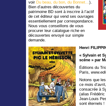
voir
Du beau, du bon, du Bonnet…
).
Bien d’autres découvertes du
patrimoine BD sont à inscrire à l’actif
de cet éditeur qui vend ses ouvrages
essentiellement par correspondance.
Nous vous conseillons de vous
procurer leur catalogue riche en
découvertes envoyé sur simple
demande.
Henri FILIPPI
« Sylvain et Sy
scène » par Ma
Éditions du Tr
Paris,
www.edit
Notons que les
ce mois d’avril
consacrée à Syl
(alias Frédéric
Jean-Louis Pes
sont éternels !