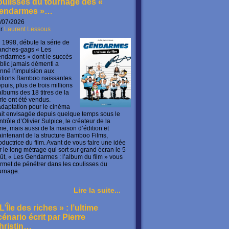
oulisses du tournage des «
endarmes »…
/07/2026
ar
Laurent Lessous
 1998, débute la série de
anches-gags « Les
ndarmes » dont le succès
blic jamais démenti a
nné l’impulsion aux
itions Bamboo naissantes.
puis, plus de trois millions
albums des 18 titres de la
rie ont été vendus.
adaptation pour le cinéma
ait envisagée depuis quelque temps sous le
ntrôle d’Olivier Sulpice, le créateur de la
rie, mais aussi de la maison d’édition et
intenant de la structure Bamboo Films,
oductrice du film. Avant de vous faire une idée
r le long métrage qui sort sur grand écran le 5
ût, « Les Gendarmes : l’album du film » vous
rmet de pénétrer dans les coulisses du
urnage.
Lire la suite...
L’Île des riches » : l’ultime
cénario écrit par Pierre
hristin…