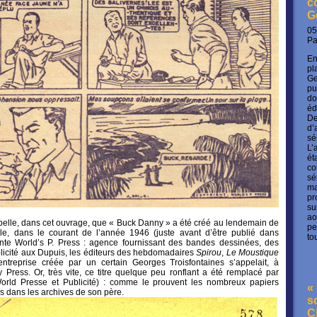
c
G
05
P
En
pl
Ge
pu
do
éd
De
d’
sé
L’
ét
co
sé
ma
pr
su
ao
elle, dans cet ouvrage, que « Buck Danny » a été créé au lendemain de
pe
e, dans le courant de l’année 1946 (juste avant d’être publié dans
to
ente World’s P. Press : agence fournissant des bandes dessinées, des
licité aux Dupuis, les éditeurs des hebdomadaires
Spirou
,
Le Moustique
entreprise créée par un certain Georges Troisfontaines s’appelait, à
ity Press. Or, très vite, ce titre quelque peu ronflant a été remplacé par
orld Presse et Publicité) : comme le prouvent les nombreux papiers
« 
és dans les archives de son père.
s
C