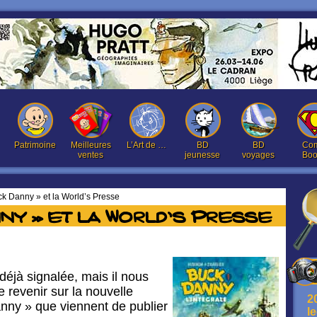
Patrimoine
Meilleures
L’Art de …
BD
BD
Com
ventes
jeunesse
voyages
Boo
k Danny » et la World’s Presse
ny » et la World’s Presse
déjà signalée, mais il nous
e revenir sur la nouvelle
2
nny » que viennent de publier
l