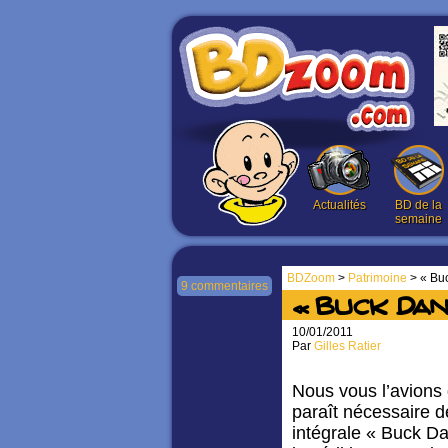
Actualités
BD de la
semaine
BDZoom
>
Patrimoine
> « Buc
9 commentaires
« Buck Dan
10/01/2011
Par
Gilles Ratier
Nous vous l’avions 
paraît nécessaire d
intégrale « Buck Da