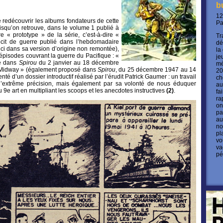
b
12
e redécouvrir les albums fondateurs de cette
P
isqu’on retrouve, dans le volume 1 publié à
ure « prototype » de la série, c’est-à-dire «
Tr
cit de guerre publié dans l’hebdomadaire
dé
ci dans sa version d’origine non remontée),
la
épisodes couvrant la guerre du Pacifique : «
je
ié dans
Spirou
du 2 janvier au 18 décembre
mé
 Midway » (également proposé dans
Spirou
, du 25 décembre 1947 au 14
20
té d’un dossier introductif réalisé par l’érudit Patrick Gaumer : un travail
ch
d’extrême précision, mais également par sa volonté de nous éduquer
au
du 9e art en multipliant les scoops et les anecdotes instructives
(2)
.
fa
ra
on
pa
au
no
pl
vo
va
pé