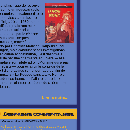
el plaisir que de retrouver,
 sein d’un nouveau cycle
enquêtes délicatement rétro,
 bon vieux commissaire
ffini, créé en 1980 par le
olifique, mais non moins
lentueux, scénariste
dolphe et par le célèbre
ssinateur Jacques
rrandez, relayé à partir de
95 par Christian Maucler ! Toujours aussi
ugon, mais conduisant ses investigations
ec calme et obstination, il est désormais
sisté par une charmante équipière — elle
mplace son fidèle adjoint Morlaine qui a pris
 retraite — pour éclaircir le contexte de la
rt d’une actrice sur le tournage du film de
ngsters « La Poupée sans tête ». Horrible
cident ou homicide, l’affaire, entre faux-
mblants, glamour et décors de cinéma, est
letante !
Lire la suite...
Derniers commentaires
s Ratier a dit le 05/08/2026 à 08:51
kr, l’abominable homme des glaces » : un