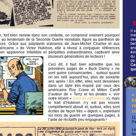
on, fort bien remise dans son contexte, on comprend vraiment pourquoi
e au lendemain de la Seconde Guerre mondiale, figure au panthéon de
res. Grâce aux palpitants scénarios de Jean-Michel Charlier et aux
éricaine » de Victor Hubinon, elle a réussi à conjuguer références
en apparence infaillible et péripéties extraordinaires, captivant ainsi
plusieurs générations de lecteurs !
Ceci dit, il faut bien admettre que les
premières pages de « Buck Danny » ne
sont guère convaincantes : surtout quand
on les relit aujourd’hui, plus de soixante
ans après ! En effet, elles sont dessinées
dans un style très inspiré par ceux des
américains Roy Crane et Milton Caniff
(l’auteur de « Terry et les pirates », voir
«
notre récent «
Coin du patrimoine
»), mais
t
le trait d’Hubinon n’y est pas encore
re
complètement abouti et, surtout, elles sont
c
écrites de façon très « digest », expédiant
six mois de guerre en quelques pages, à
11
l’aide de récitatifs peu engageants !
P
Le
bo