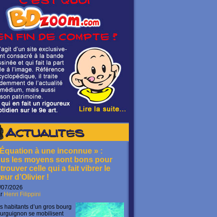
Actualités
 Équation à une inconnue » :
ous les moyens sont bons pour
trouver celle qui a fait vibrer le
œur d’Olivier !
/07/2026
ar
Henri Filippini
s habitants d’un gros bourg
urguignon se mobilisent