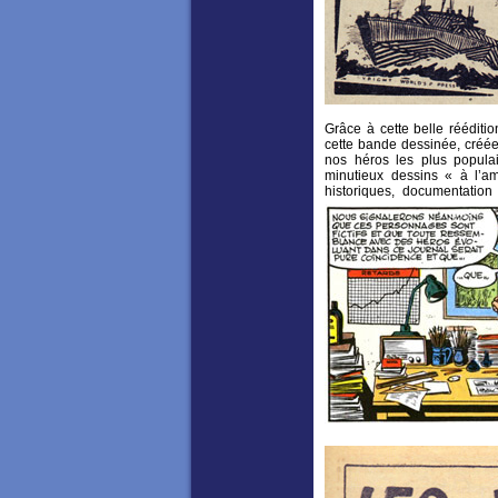
Grâce à cette belle rééditi
cette bande dessinée, créé
nos héros les plus populai
minutieux dessins « à l’am
historiques, documentation 