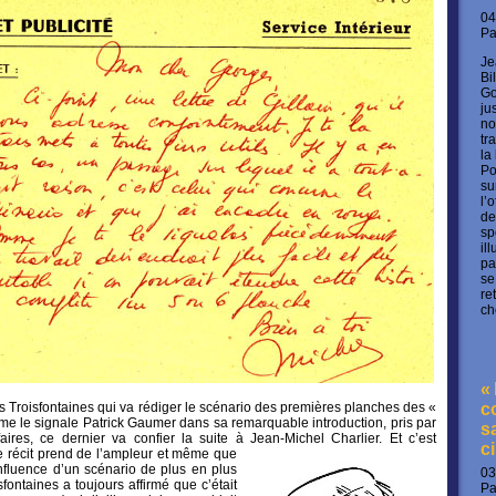
04
P
Je
Bi
Go
ju
no
tr
la
Po
su
l’
de
sp
il
pa
se
re
ch
«
s Troisfontaines qui va rédiger le scénario des premières planches des «
c
me le signale Patrick Gaumer dans sa remarquable introduction, pris par
s
aires, ce dernier va confier la suite à Jean-Michel Charlier.
Et c’est
c
le récit prend de l’ampleur et même que
influence d’un scénario de plus en plus
03
fontaines a toujours affirmé que c’était
P