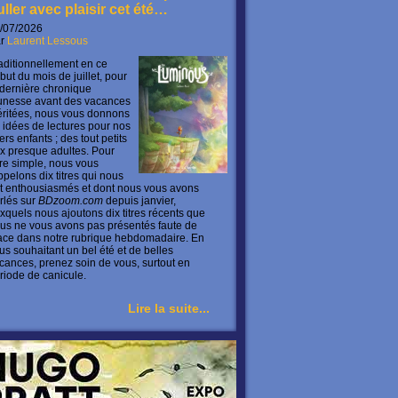
uller avec plaisir cet été…
/07/2026
ar
Laurent Lessous
aditionnellement en ce
but du mois de juillet, pour
 dernière chronique
unesse avant des vacances
ritées, nous vous donnons
 idées de lectures pour nos
ers enfants ; des tout petits
x presque adultes. Pour
ire simple, nous vous
ppelons dix titres qui nous
t enthousiasmés et dont nous vous avons
rlés sur
BDzoom.com
depuis janvier,
xquels nous ajoutons dix titres récents que
us ne vous avons pas présentés faute de
ace dans notre rubrique hebdomadaire. En
us souhaitant un bel été et de belles
cances, prenez soin de vous, surtout en
riode de canicule.
Lire la suite...