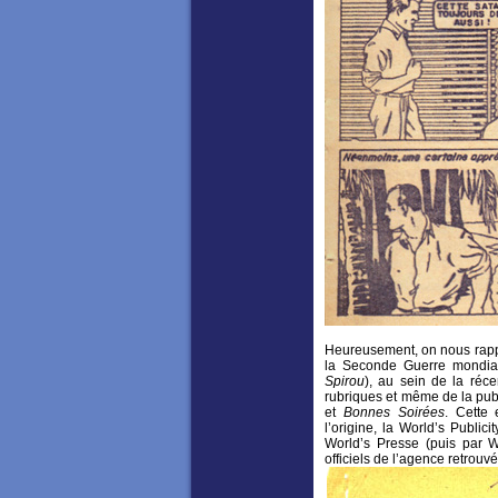
Heureusement, on nous rapp
la Seconde Guerre mondial
Spirou
), au sein de la réc
rubriques et même de la pub
et
Bonnes Soirées
. Cette 
l’origine, la World’s Public
World’s Presse (puis par W
officiels de l’agence retrouv