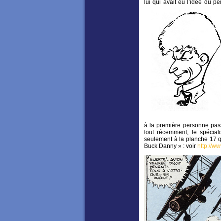
lui qui avait eu l’idée du p
à la première personne pass
tout récemment, le spécial
seulement à la planche 17 qu
Buck Danny » : voir
http://w