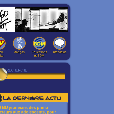
ic
Mangas
Collections
Interviews
ks
et BDM
La dernière actu
0 BD jeunesse, des primo-
ecteurs aux adolescents, pour