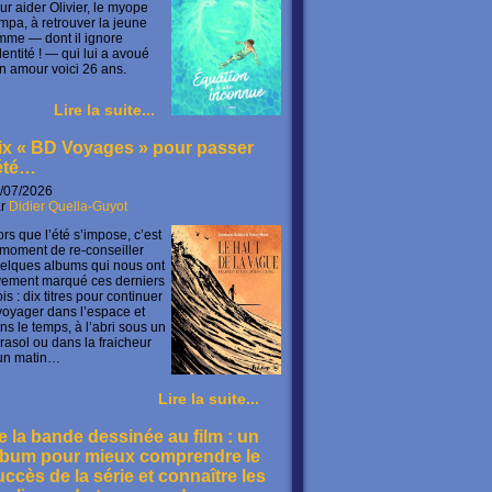
ur aider Olivier, le myope
mpa, à retrouver la jeune
mme — dont il ignore
identité ! — qui lui a avoué
n amour voici 26 ans.
Lire la suite...
ix « BD Voyages » pour passer
’été…
/07/2026
ar
Didier Quella-Guyot
ors que l’été s’impose, c’est
 moment de re-conseiller
elques albums qui nous ont
vement marqué ces derniers
is : dix titres pour continuer
voyager dans l’espace et
ns le temps, à l’abri sous un
rasol ou dans la fraicheur
un matin…
Lire la suite...
e la bande dessinée au film : un
lbum pour mieux comprendre le
uccès de la série et connaître les