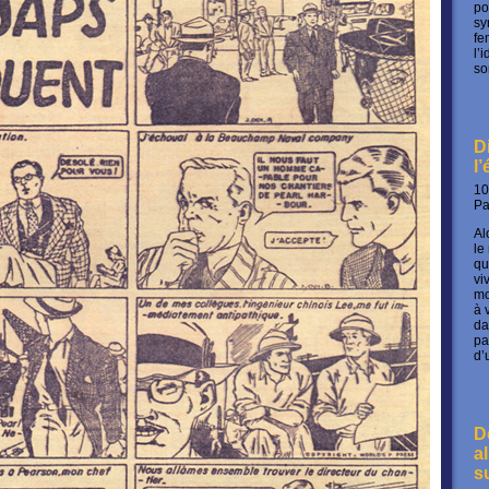
po
sy
fe
l’
so
D
l
10
P
Al
le
qu
vi
mo
à 
da
pa
d’
D
a
s