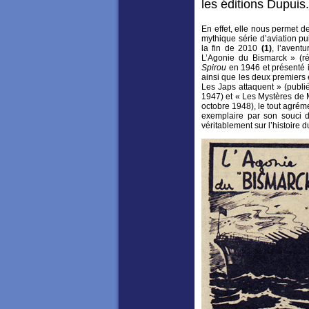
les éditions Dupuis.
En effet, elle nous permet d
mythique série d’aviation pu
la fin de 2010
(1)
, l’avent
L’Agonie du Bismarck » (ré
Spirou
en 1946 et présenté i
ainsi que les deux premiers 
Les Japs attaquent » (publ
1947) et « Les Mystères de
octobre 1948), le tout agrémen
exemplaire par son souci 
véritablement sur l’histoire 