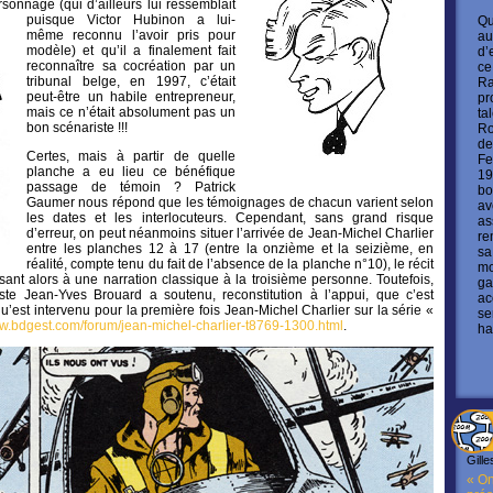
ersonnage
(qui d’ailleurs lui ressemblait
puisque Victor Hubinon a lui-
Qu
même reconnu l’avoir pris pour
au
modèle) et qu’il a finalement fait
d’
reconnaître sa cocréation par un
ce
tribunal belge, en 1997, c’était
Ra
peut-être un habile entrepreneur,
pr
mais ce n’était absolument pas un
ta
bon scénariste !!!
Ro
de
Certes, mais à partir de quelle
Fe
planche a eu lieu ce bénéfique
19
passage de témoin ? Patrick
bo
Gaumer nous répond que les témoignages de chacun varient selon
av
les dates et les interlocuteurs. Cependant, sans grand risque
as
d’erreur, on peut néanmoins situer l’arrivée de Jean-Michel Charlier
re
entre les planches 12 à 17 (entre la onzième et la seizième, en
sa
réalité, compte tenu du fait de l’absence de la planche n°10), le récit
mo
ant alors à une narration classique à la troisième personne. Toutefois,
ga
iste Jean-Yves Brouard a soutenu, reconstitution à l’appui, que c’est
ac
’est intervenu pour la première fois Jean-Michel Charlier sur la série «
se
ww.bdgest.com/forum/jean-michel-charlier-t8769-1300.html
.
ha
Gille
« On