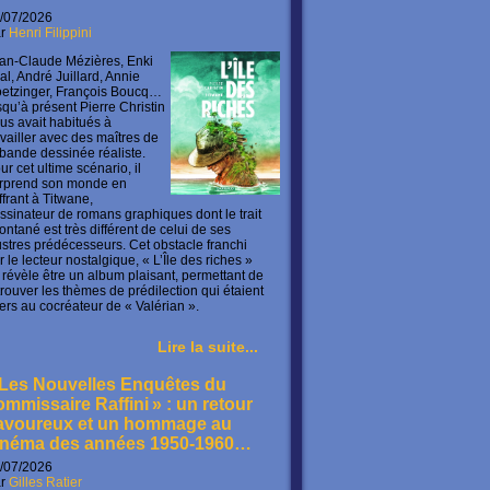
/07/2026
ar
Henri Filippini
an-Claude Mézières, Enki
lal, André Juillard, Annie
etzinger, François Boucq…
squ’à présent Pierre Christin
us avait habitués à
availler avec des maîtres de
 bande dessinée réaliste.
ur cet ultime scénario, il
rprend son monde en
offrant à Titwane,
ssinateur de romans graphiques dont le trait
ontané est très différent de celui de ses
lustres prédécesseurs. Cet obstacle franchi
r le lecteur nostalgique, « L’Île des riches »
 révèle être un album plaisant, permettant de
trouver les thèmes de prédilection qui étaient
ers au cocréateur de « Valérian ».
Lire la suite...
 Les Nouvelles Enquêtes du
ommissaire Raffini » : un retour
avoureux et un hommage au
inéma des années 1950-1960…
/07/2026
ar
Gilles Ratier