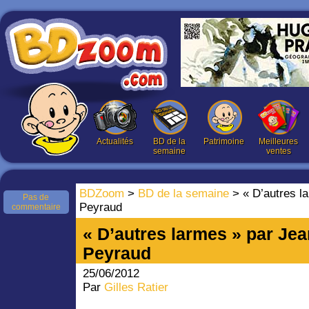
Actualités
BD de la
Patrimoine
Meilleures
semaine
ventes
BDZoom
>
BD de la semaine
> « D’autres l
Pas de
Peyraud
commentaire
« D’autres larmes » par Jea
Peyraud
25/06/2012
Par
Gilles Ratier