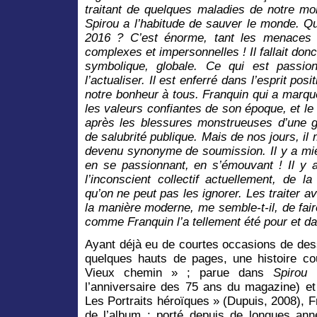
traitant de quelques maladies de notre 
Spirou a l’habitude de sauver le monde. Qu
2016 ? C’est énorme, tant les menaces 
complexes et impersonnelles ! Il fallait do
symbolique, globale. Ce qui est passio
l’actualiser. Il est enferré dans l’esprit posi
notre bonheur à tous. Franquin qui a marqué 
les valeurs confiantes de son époque, et le 
après les blessures monstrueuses d’une gu
de salubrité publique. Mais de nos jours, il
devenu synonyme de soumission. Il y a mie
en se passionnant, en s’émouvant ! Il y 
l’inconscient collectif actuellement, de l
qu’on ne peut pas les ignorer. Les traiter a
la manière moderne, me semble-t-il, de fair
comme Franquin l’a tellement été pour et d
Ayant déjà eu de courtes occasions de des
quelques hauts de pages, une histoire c
Vieux chemin » ; parue dans
Spirou
n
l’anniversaire des 75 ans du magazine) et
Les Portraits héroïques » (Dupuis, 2008), F
de l’album : porté depuis de longues anné