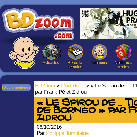
Actualités
BD de la
Patrimoine
Meilleures
semaine
ventes
BDZoom
>
L'Art de ...
> « Le Spirou de … T1
10 commentaires
par Frank Pé et Zidrou
« Le Spirou de … T1
de Bornéo » par F
Zidrou
06/10/2016
Par
Philippe Tomblaine