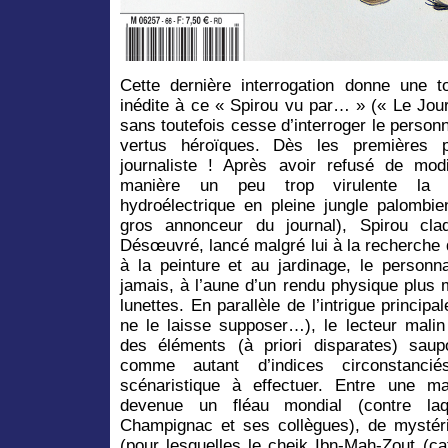
Cette dernière interrogation donne une to
inédite à ce « Spirou vu par… » (« Le Jour
sans toutefois cesse d’interroger le person
vertus héroïques. Dès les premières p
journaliste ! Après avoir refusé de modif
manière un peu trop virulente la c
hydroélectrique en pleine jungle palombi
gros annonceur du journal), Spirou cl
Désœuvré, lancé malgré lui à la recherche
à la peinture et au jardinage, le perso
jamais, à l’aune d’un rendu physique plus 
lunettes. En parallèle de l’intrigue principa
ne le laisse supposer…), le lecteur malin
des éléments (à priori disparates) sau
comme autant d’indices circonstancié
scénaristique à effectuer. Entre une m
devenue un fléau mondial (contre laq
Champignac et ses collègues), de mystérie
(pour lesquelles le cheik Ibn-Mah-Zout (c