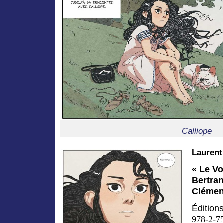
Calliope
Lauren
« Le Vo
Bertran
Clémen
Édition
978-2-7