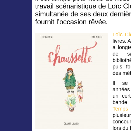
travail scénaristique de Loïc C
simultanée de ses deux derni
fournit l’occasion rêvée.
Loïc C
livres. 
a longt
de sa
bibliot
puis f
des méti
Il se
années 
un cer
bande
Temps 
plusieu
concou
lors du