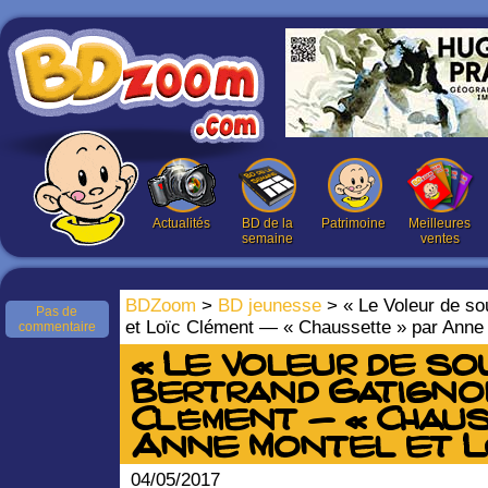
Actualités
BD de la
Patrimoine
Meilleures
semaine
ventes
BDZoom
>
BD jeunesse
> « Le Voleur de sou
Pas de
et Loïc Clément — « Chaussette » par Anne 
commentaire
« Le Voleur de so
Bertrand Gatignol
Clément — « Chau
Anne Montel et L
04/05/2017