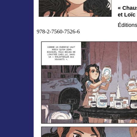
« Chau
et Loïc
Édition
978-2-7560-7526-6