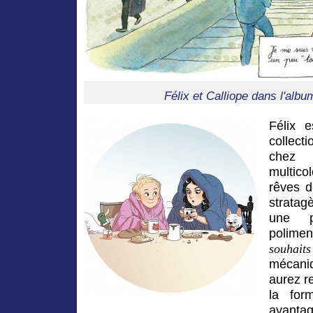
Félix et Calliope dans l'alb
Félix 
collecti
chez 
multic
rêves d
stratag
une p
polimen
souhai
mécani
aurez r
la for
avanta