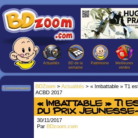
Actualités
BD de la
Patrimoine
Meilleures
semaine
ventes
BDZoom
>
Actualités
> « Imbattable » T1 es
5 commentaires
ACBD 2017
« Imbattable » T1 
du Prix Jeunesse-
30/11/2017
Par
BDzoom.com