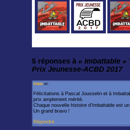
5 réponses à
« Imbattable » 
Prix Jeunesse-ACBD 2017
Diddu
dit :
Félicitations à Pascal Jousselin et à Imbat
prix amplement mérité.
Chaque nouvelle histoire d’Imbattable est un 
Un grand bravo !
Répondre