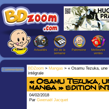
Actualités
BD de la
Patrimoine
Meilleures
semaine
ventes
BDZoom
>
Mangas
> « Osamu Tezuka, une v
2 commentaires
intégrale
« Osamu Tezuka, u
manga » édition i
04/02/2018
Par
Gwenaël Jacquet