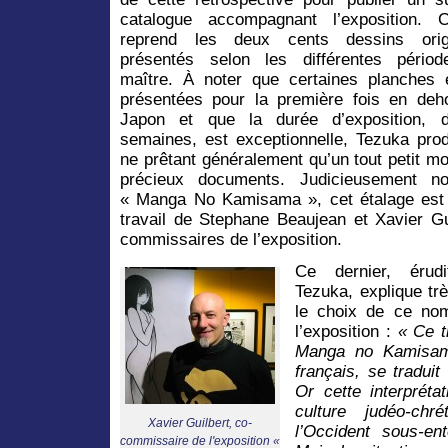
catalogue accompagnant l’exposition. Ce
reprend les deux cents dessins orig
présentés selon les différentes pério
maître. À noter que certaines planches é
présentées pour la première fois en deh
Japon et que la durée d’exposition, 
semaines, est exceptionnelle, Tezuka prod
ne prêtant généralement qu’un tout petit m
précieux documents. Judicieusement 
« Manga No Kamisama », cet étalage est
travail de Stephane Beaujean et Xavier Gu
commissaires de l’exposition.
Ce dernier, érud
Tezuka, explique tr
le choix de ce no
l’exposition :
« Ce t
Manga no Kamisam
français, se tradui
Or cette interpréta
culture judéo-chr
Xavier Guilbert, co-
l’Occident sous-en
commissaire de l'exposition «