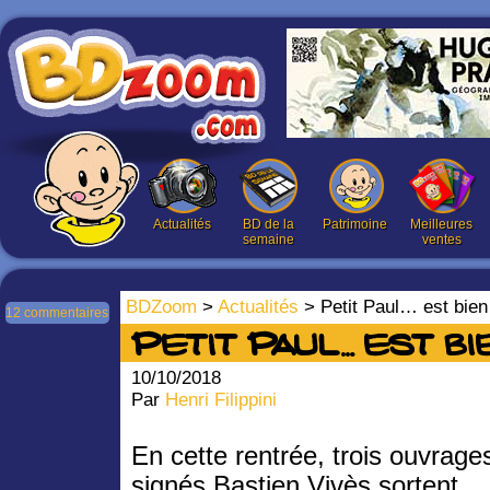
Actualités
BD de la
Patrimoine
Meilleures
semaine
ventes
BDZoom
>
Actualités
> Petit Paul… est bie
12 commentaires
Petit Paul… est b
10/10/2018
Par
Henri Filippini
En cette rentrée, trois ouvrage
signés Bastien Vivès sortent