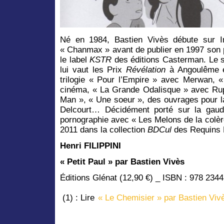
Né en 1984, Bastien Vivès débute sur I
« Chanmax » avant de publier en 1997 son p
le label
KSTR
des éditions Casterman. Le 
lui vaut les Prix
Révélation
à Angoulême e
trilogie « Pour l’Empire » avec Merwan, «
cinéma, « La Grande Odalisque » avec Rupp
Man », « Une soeur », des ouvrages pour l
Delcourt… Décidément porté sur la gaudr
pornographie avec « Les Melons de la colèr
2011 dans la collection
BDCul
des Requins 
Henri FILIPPINI
« Petit Paul » par Bastien Vivès
Éditions Glénat (12,90 €) _ ISBN : 978 234
(1) : Lire
« Le Chemisier » par Bastien Viv