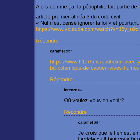
Alors comme ça, la pédophilie fait partie de l
article premier alinéa 3 du code civil:
« Nul n’est censé ignorer la loi » et pourtan
https://www.youtube.com/watch?v=15y_u9
Répondre
caramel
dit :
https://www.tf1.fr/tmc/quotidien-avec-
bd-polemique-de-bastien-vives-humou
Répondre
lorenzo
dit :
Où voulez-vous en venir?
Répondre
caramel
dit :
Je crois que le lien est en
l’article ou il faut vous fa