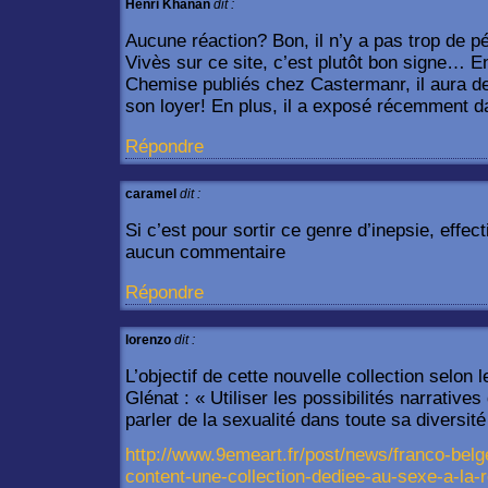
Henri Khanan
dit :
Aucune réaction? Bon, il n’y a pas trop de 
Vivès sur ce site, c’est plutôt bon signe… E
Chemise publiés chez Castermanr, il aura de
son loyer! En plus, il a exposé récemment d
Répondre
caramel
dit :
Si c’est pour sortir ce genre d’inepsie, effec
aucun commentaire
Répondre
lorenzo
dit :
L’objectif de cette nouvelle collection selon
Glénat : « Utiliser les possibilités narrative
parler de la sexualité dans toute sa diversité
http://www.9emeart.fr/post/news/franco-belge
content-une-collection-dediee-au-sexe-a-la-