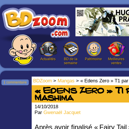
Actualités
BD de la
Patrimoine
Meilleures
semaine
ventes
BDZoom
>
Mangas
> « Edens Zero » T1 pa
1 commentaire
« Edens Zero » T1 
Mashima
14/10/2018
Par
Gwenaël Jacquet
Après avoir finalisé « Fairy Tail