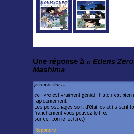
Une réponse à
« Edens Zero 
Mashima
joubert da silva
dit :
ce livre est vraiment génial l’histoir est bie
rapidemement.
Les perssonages sont d’étaillés et ils sont t
franchement,vous pouvez le lire.
sur ce, bonne lecture:)
Répondre