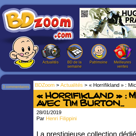
Actualités
BD de la
Patrimoine
Meilleures
semaine
ventes
BDZoom
>
Actualités
> « Horrifikland » : Mi
3 commentaires
« Horrifikland » : 
avec Tim Burton…
28/01/2019
Par
Henri Filippini
La prestigieuse collection dédi