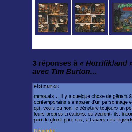
3 réponses à
« Horrifikland »
avec Tim Burton…
Pépé malin
dit :
mmouais… Il y a quelque chose de gênant à 
contemporains s’emparer d’un personnage et 
qui, voulu ou non, le dénature toujours un pe
leurs propres créations, ou veulent- ils, inc
peu de gloire pour eux, à travers ces légen
Répondre